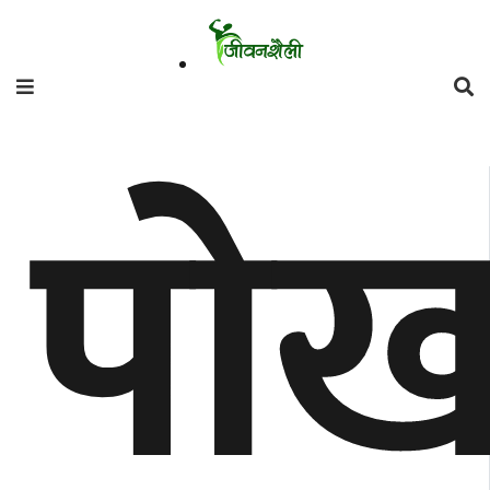
फिचर
पोख
मनाेरञ्जन
शैली
गाँउघर
डायाेस्परा
ताजा
अपडेट
समुदाय
हाम्राे
स्वास्थ्य