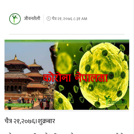
जीवनशैली
चैत्र २१, २०७६ ८:३१ AM
चैत्र २१,२०७६।शुक्रबार