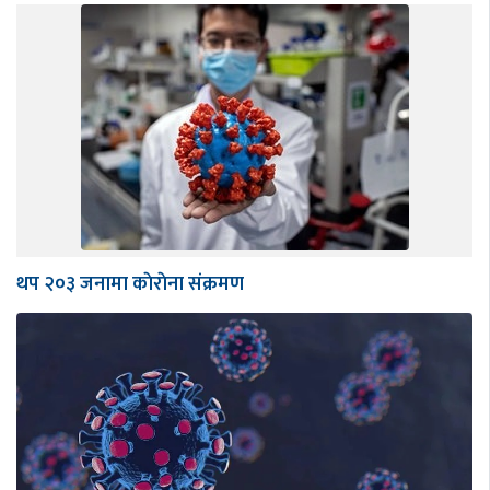
थप २०३ जनामा काेराेना संक्रमण