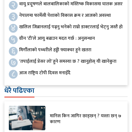
२
वायु प्रदूषणले बालबालिकाको मस्तिष्क विकासमा घातक असर
३
नेपालमा फार्मेसी पेशाको विकास क्रम र आजको अवस्था
४
खलिल जिब्रानलाई पढ्नु भनेको राम्रो डाक्टरलाई भेट्नु जस्तै हो
५
ग्रीन ‘टी’ले आयु बढाउन मदत गर्छ : अनुसन्धान
६
मिर्गौलाको पथ्थरीले हड्डी फ्याक्चर हुने खतरा
७
‘तपाईलाई प्रेसर लो’ हुने समस्या छ ? खानुहोस् यी खानेकुरा
८
आज राष्ट्रिय टोपी दिवस मनाइँदै
धेरै पढिएका
मानिस किन जागिर छाड्छन् ? यस्ता छन् ७
कारण