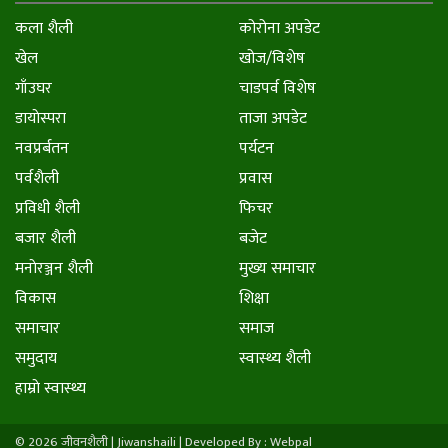
कला शैली
कोरोना अपडेट
खेल
खोज/विशेष
गाँउघर
चाडपर्व विशेष
डायाेस्परा
ताजा अपडेट
नवप्रर्बतन
पर्यटन
पर्वशैली
प्रवास
प्रविधी शैली
फिचर
बजार शैली
बजेट
मनाेरञ्जन शैली
मुख्य समाचार
विकास
शिक्षा
समाचार
समाज
समुदाय
स्वास्थ्य शैली
हाम्राे स्वास्थ्य
© 2026 जीवनशैली | Jiwanshaili |
Developed By : Webpal