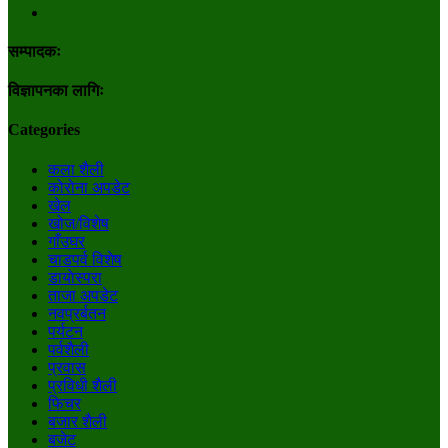
सम्पादकः
विज्ञापनका लागिः
Categories
कला शैली
कोरोना अपडेट
खेल
खोज/विशेष
गाँउघर
चाडपर्व विशेष
डायाेस्परा
ताजा अपडेट
नवप्रर्बतन
पर्यटन
पर्वशैली
प्रवास
प्रविधी शैली
फिचर
बजार शैली
बजेट