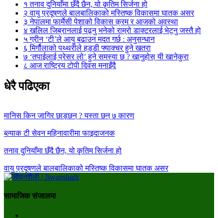
१
तनाव दुनियाँमा छँदै छैन, यो कृतिम सिर्जना हो
२
वायु प्रदूषणले बालबालिकाको मस्तिष्क विकासमा घातक असर
३
नेपालमा फार्मेसी पेशाको विकास क्रम र आजको अवस्था
४
खलिल जिब्रानलाई पढ्नु भनेको राम्रो डाक्टरलाई भेट्नु जस्तै हो
५
ग्रीन ‘टी’ले आयु बढाउन मदत गर्छ : अनुसन्धान
६
मिर्गौलाको पथ्थरीले हड्डी फ्याक्चर हुने खतरा
७
‘तपाईलाई प्रेसर लो’ हुने समस्या छ ? खानुहोस् यी खानेकुरा
८
आज राष्ट्रिय टोपी दिवस मनाइँदै
धेरै पढिएका
मानिस किन जागिर छाड्छन् ? यस्ता छन् ७ कारण
ब्ल्याक टी सेवन महिनावारीमा फाइदाजनक
तनाव दुनियाँमा छँदै छैन, यो कृतिम सिर्जना हो
वायु प्रदूषणले बालबालिकाको मस्तिष्क विकासमा घातक असर
सामाजिक संजालमा