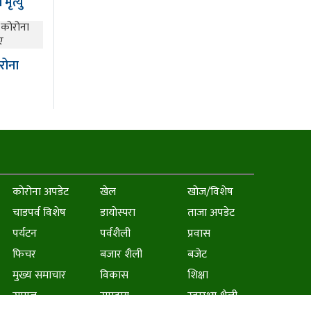
मृत्यु
रोना
कोरोना अपडेट
खेल
खोज/विशेष
चाडपर्व विशेष
डायाेस्परा
ताजा अपडेट
पर्यटन
पर्वशैली
प्रवास
फिचर
बजार शैली
बजेट
मुख्य समाचार
विकास
शिक्षा
समाज
समुदाय
स्वास्थ्य शैली