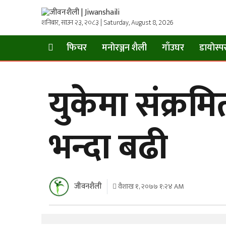
शनिबार, साउन २३, २०८३ | Saturday, August 8, 2026
फिचर
मनाेरञ्जन शैली
गाँउघर
डायाेस्प
युकेमा संक्रम
भन्दा बढी
जीवनशैली
वैशाख १, २०७७ १:२४ AM