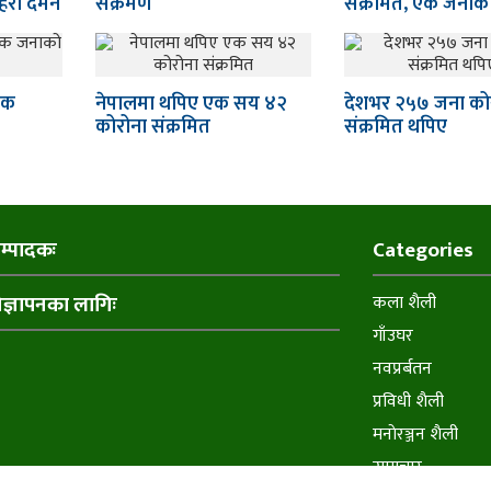
्रहरी दमन
संक्रमण
संक्रमित, एक जनाको 
एक
नेपालमा थपिए एक सय ४२
देशभर २५७ जना को
कोरोना संक्रमित
संक्रमित थपिए
म्पादकः
Categories
िज्ञापनका लागिः
कला शैली
गाँउघर
नवप्रर्बतन
प्रविधी शैली
मनाेरञ्जन शैली
समाचार