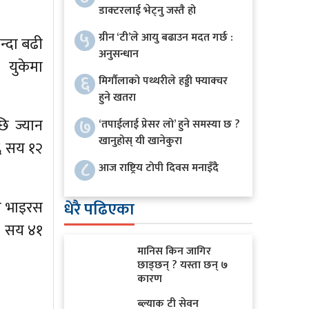
डाक्टरलाई भेट्नु जस्तै हो
५
ग्रीन ‘टी’ले आयु बढाउन मदत गर्छ :
न्दा बढी
अनुसन्धान
 युकेमा
६
मिर्गौलाको पथ्थरीले हड्डी फ्याक्चर
हुने खतरा
७
ि ज्यान
‘तपाईलाई प्रेसर लो’ हुने समस्या छ ?
खानुहोस् यी खानेकुरा
 ६ सय १२
८
आज राष्ट्रिय टोपी दिवस मनाइँदै
ा भाइरस
धेरै पढिएका
३ सय ४१
मानिस किन जागिर
छाड्छन् ? यस्ता छन् ७
कारण
ब्ल्याक टी सेवन