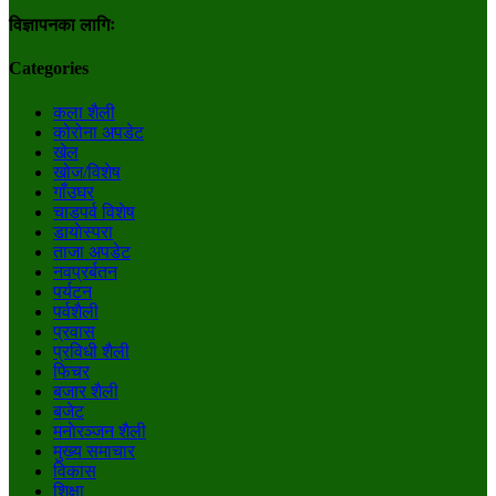
विज्ञापनका लागिः
Categories
कला शैली
कोरोना अपडेट
खेल
खोज/विशेष
गाँउघर
चाडपर्व विशेष
डायाेस्परा
ताजा अपडेट
नवप्रर्बतन
पर्यटन
पर्वशैली
प्रवास
प्रविधी शैली
फिचर
बजार शैली
बजेट
मनाेरञ्जन शैली
मुख्य समाचार
विकास
शिक्षा