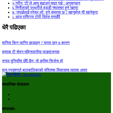
५
ग्रीन ‘टी’ले आयु बढाउन मदत गर्छ : अनुसन्धान
६
मिर्गौलाको पथ्थरीले हड्डी फ्याक्चर हुने खतरा
७
‘तपाईलाई प्रेसर लो’ हुने समस्या छ ? खानुहोस् यी खानेकुरा
८
आज राष्ट्रिय टोपी दिवस मनाइँदै
धेरै पढिएका
मानिस किन जागिर छाड्छन् ? यस्ता छन् ७ कारण
ब्ल्याक टी सेवन महिनावारीमा फाइदाजनक
तनाव दुनियाँमा छँदै छैन, यो कृतिम सिर्जना हो
वायु प्रदूषणले बालबालिकाको मस्तिष्क विकासमा घातक असर
सामाजिक संजालमा
सम्पादकः