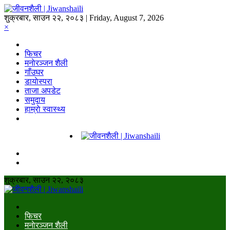
शुक्रबार, साउन २२, २०८३ | Friday, August 7, 2026
×
फिचर
मनाेरञ्जन शैली
गाँउघर
डायाेस्परा
ताजा अपडेट
समुदाय
हाम्राे स्वास्थ्य
शुक्रबार, साउन २२, २०८३
फिचर
मनाेरञ्जन शैली