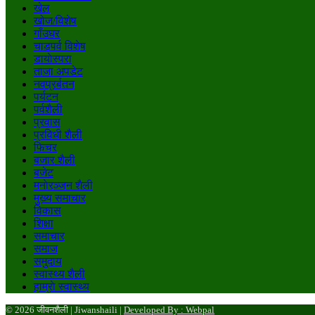
खेल
खोज/विशेष
गाँउघर
चाडपर्व विशेष
डायाेस्परा
ताजा अपडेट
नवप्रर्बतन
पर्यटन
पर्वशैली
प्रवास
प्रविधी शैली
फिचर
बजार शैली
बजेट
मनाेरञ्जन शैली
मुख्य समाचार
विकास
शिक्षा
समाचार
समाज
समुदाय
स्वास्थ्य शैली
हाम्राे स्वास्थ्य
© 2026 जीवनशैली | Jiwanshaili |
Developed By : Webpal