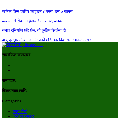
मानिस किन जागिर छाड्छन् ? यस्ता छन् ७ कारण
ब्ल्याक टी सेवन महिनावारीमा फाइदाजनक
तनाव दुनियाँमा छँदै छैन, यो कृतिम सिर्जना हो
वायु प्रदूषणले बालबालिकाको मस्तिष्क विकासमा घातक असर
सामाजिक संजालमा
सम्पादकः
विज्ञापनका लागिः
Categories
कला शैली
कोरोना अपडेट