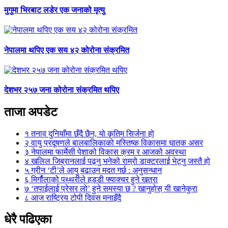
मुगुमा भिरबाट लडेर एक जनाको मृत्यु
नेपालमा थपिए एक सय ४२ कोरोना संक्रमित
देशभर २५७ जना कोरोना संक्रमित थपिए
ताजा अपडेट
१
तनाव दुनियाँमा छँदै छैन, यो कृतिम सिर्जना हो
२
वायु प्रदूषणले बालबालिकाको मस्तिष्क विकासमा घातक असर
३
नेपालमा फार्मेसी पेशाको विकास क्रम र आजको अवस्था
४
खलिल जिब्रानलाई पढ्नु भनेको राम्रो डाक्टरलाई भेट्नु जस्तै हो
५
ग्रीन ‘टी’ले आयु बढाउन मदत गर्छ : अनुसन्धान
६
मिर्गौलाको पथ्थरीले हड्डी फ्याक्चर हुने खतरा
७
‘तपाईलाई प्रेसर लो’ हुने समस्या छ ? खानुहोस् यी खानेकुरा
८
आज राष्ट्रिय टोपी दिवस मनाइँदै
धेरै पढिएका