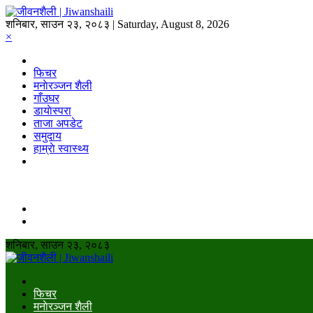
शनिबार, साउन २३, २०८३ | Saturday, August 8, 2026
×
फिचर
मनाेरञ्जन शैली
गाँउघर
डायाेस्परा
ताजा अपडेट
समुदाय
हाम्राे स्वास्थ्य
शनिबार, साउन २३, २०८३
फिचर
मनाेरञ्जन शैली