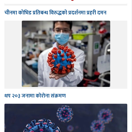
चीनमा कोभिड प्रतिबन्ध विरुद्धको प्रदर्शनमा प्रहरी दमन
थप २०३ जनामा काेराेना संक्रमण