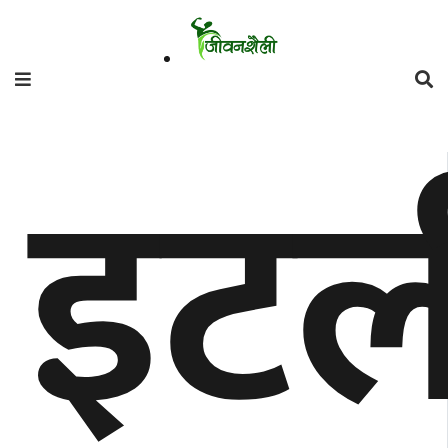
फिचर
इटल
मनाेरञ्जन
शैली
गाँउघर
डायाेस्परा
ताजा
अपडेट
समुदाय
हाम्राे
स्वास्थ्य