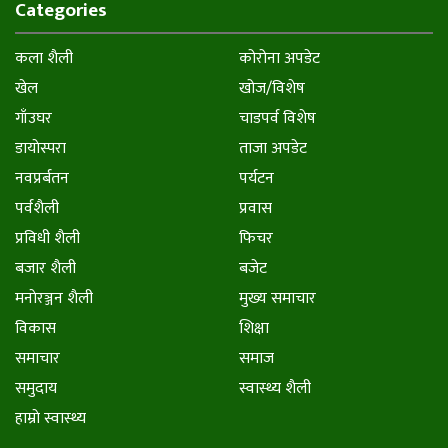
Categories
कला शैली
कोरोना अपडेट
खेल
खोज/विशेष
गाँउघर
चाडपर्व विशेष
डायाेस्परा
ताजा अपडेट
नवप्रर्बतन
पर्यटन
पर्वशैली
प्रवास
प्रविधी शैली
फिचर
बजार शैली
बजेट
मनाेरञ्जन शैली
मुख्य समाचार
विकास
शिक्षा
समाचार
समाज
समुदाय
स्वास्थ्य शैली
हाम्राे स्वास्थ्य