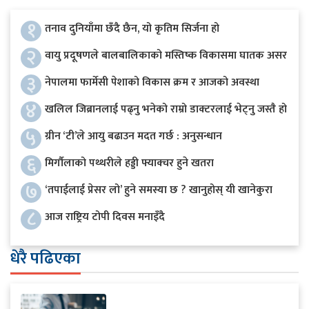
१
तनाव दुनियाँमा छँदै छैन, यो कृतिम सिर्जना हो
२
वायु प्रदूषणले बालबालिकाको मस्तिष्क विकासमा घातक असर
३
नेपालमा फार्मेसी पेशाको विकास क्रम र आजको अवस्था
४
खलिल जिब्रानलाई पढ्नु भनेको राम्रो डाक्टरलाई भेट्नु जस्तै हो
५
ग्रीन ‘टी’ले आयु बढाउन मदत गर्छ : अनुसन्धान
६
मिर्गौलाको पथ्थरीले हड्डी फ्याक्चर हुने खतरा
७
‘तपाईलाई प्रेसर लो’ हुने समस्या छ ? खानुहोस् यी खानेकुरा
८
आज राष्ट्रिय टोपी दिवस मनाइँदै
धेरै पढिएका