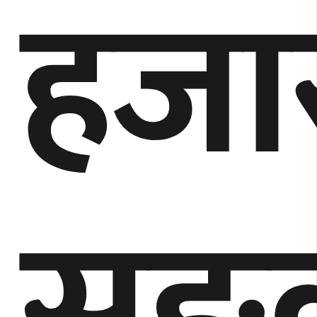
हजा
सङ्क