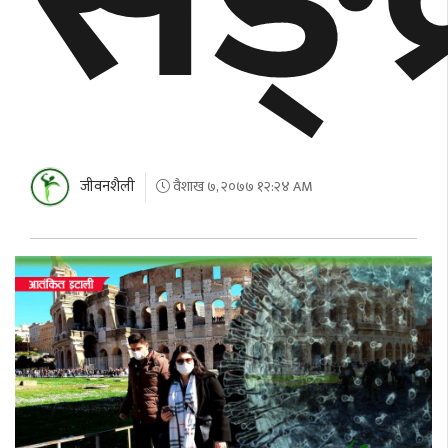
जीवनशैली
वैशाख ७, २०७७ १२:२४ AM