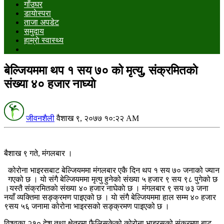
गाँउघर
डायाेस्परा
ताजा अपडेट
समुदाय
हाम्राे स्वास्थ्य
बेल्जियममा थप १ सय ७० को मृत्यु, संक्रमितकाे
संख्या ४० हजार नाघ्याे
जीवनशैली
वैशाख ९, २०७७ १०:२२ AM
बैशाख ९ गते, मंगलबार ।
कोरोना भाइरसबाट बेल्जियममा मंगलबार एकै दिन थप १ सय ७० जनाको ज्यान
गएको छ । यो संगै बेल्जियममा मृत्यु हुनेको संख्या ५ हजार ९ सय ९८ पुगेको छ
।यस्तै संक्रमितकाे संख्या ४० हजार नाघेकाे छ । मंगलबार ९ सय ७३ जना
नयाँ व्यक्तिमा सङ्क्रमण पाइएको छ । याे संगै बेल्जियममा हाल सम्म ४० हजार
९सय ५६ जनामा कोरोना भाइरसको सङ्क्रमण पाइएको छ ।
विश्वका २१० देश तथा क्षेत्रमा फैलिसकेको कोरोना भाइरसको संक्रमण बाट