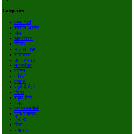
Categories
कला शैली
कोरोना अपडेट
खेल
खोज/विशेष
गाँउघर
चाडपर्व विशेष
डायाेस्परा
ताजा अपडेट
नवप्रर्बतन
पर्यटन
पर्वशैली
प्रवास
प्रविधी शैली
फिचर
बजार शैली
बजेट
मनाेरञ्जन शैली
मुख्य समाचार
विकास
शिक्षा
समाचार