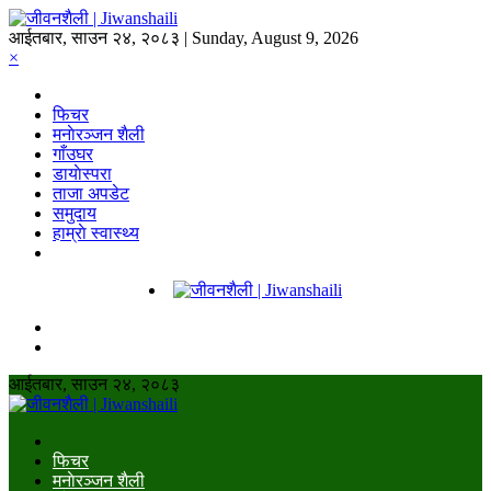
आईतबार, साउन २४, २०८३ | Sunday, August 9, 2026
×
फिचर
मनाेरञ्जन शैली
गाँउघर
डायाेस्परा
ताजा अपडेट
समुदाय
हाम्राे स्वास्थ्य
आईतबार, साउन २४, २०८३
फिचर
मनाेरञ्जन शैली