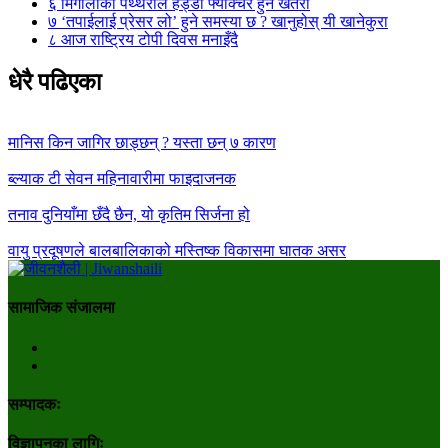
६
मिर्गौलाको पथ्थरीले हड्डी फ्याक्चर हुने खतरा
७
‘तपाईलाई प्रेसर लो’ हुने समस्या छ ? खानुहोस् यी खानेकुरा
८
आज राष्ट्रिय टोपी दिवस मनाइँदै
धेरै पढिएका
मानिस किन जागिर छाड्छन् ? यस्ता छन् ७ कारण
ब्ल्याक टी सेवन महिनावारीमा फाइदाजनक
तनाव दुनियाँमा छँदै छैन, यो कृतिम सिर्जना हो
वायु प्रदूषणले बालबालिकाको मस्तिष्क विकासमा घातक असर
सामाजिक संजालमा
सम्पादकः
विज्ञापनका लागिः