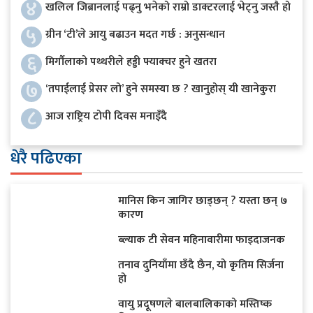
४
खलिल जिब्रानलाई पढ्नु भनेको राम्रो डाक्टरलाई भेट्नु जस्तै हो
५
ग्रीन ‘टी’ले आयु बढाउन मदत गर्छ : अनुसन्धान
६
मिर्गौलाको पथ्थरीले हड्डी फ्याक्चर हुने खतरा
७
‘तपाईलाई प्रेसर लो’ हुने समस्या छ ? खानुहोस् यी खानेकुरा
८
आज राष्ट्रिय टोपी दिवस मनाइँदै
धेरै पढिएका
मानिस किन जागिर छाड्छन् ? यस्ता छन् ७
कारण
ब्ल्याक टी सेवन महिनावारीमा फाइदाजनक
तनाव दुनियाँमा छँदै छैन, यो कृतिम सिर्जना
हो
वायु प्रदूषणले बालबालिकाको मस्तिष्क