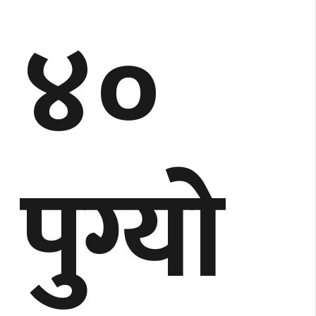
४०
पुग्याे