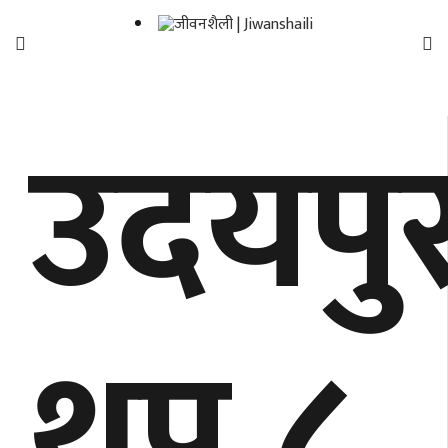
फिचर
उदयपु
मनाेरञ्जन
शैली
गाँउघर
डायाेस्परा
ताजा
थप ८
अपडेट
समुदाय
हाम्राे
स्वास्थ्य