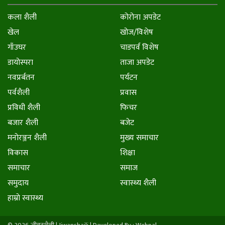
कला शैली
कोरोना अपडेट
खेल
खोज/विशेष
गाँउघर
चाडपर्व विशेष
डायाेस्परा
ताजा अपडेट
नवप्रर्बतन
पर्यटन
पर्वशैली
प्रवास
प्रविधी शैली
फिचर
बजार शैली
बजेट
मनाेरञ्जन शैली
मुख्य समाचार
विकास
शिक्षा
समाचार
समाज
समुदाय
स्वास्थ्य शैली
हाम्राे स्वास्थ्य
© 2026 जीवनशैली | Jiwanshaili |
Developed By : Webpal