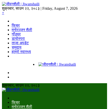
शुक्रबार, साउन २२, २०८३ | Friday, August 7, 2026
×
फिचर
मनाेरञ्जन शैली
गाँउघर
डायाेस्परा
ताजा अपडेट
समुदाय
हाम्राे स्वास्थ्य
शुक्रबार, साउन २२, २०८३
फिचर
मनाेरञ्जन शैली