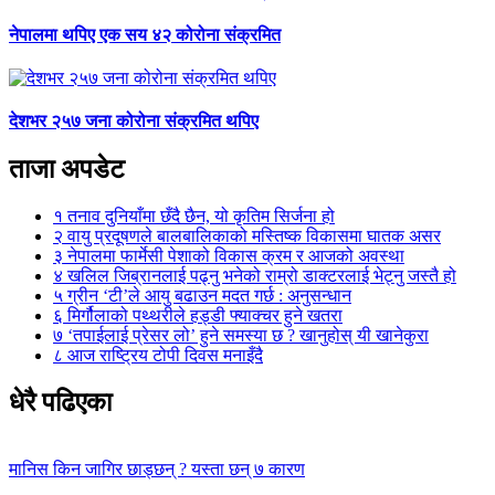
नेपालमा थपिए एक सय ४२ कोरोना संक्रमित
देशभर २५७ जना कोरोना संक्रमित थपिए
ताजा अपडेट
१
तनाव दुनियाँमा छँदै छैन, यो कृतिम सिर्जना हो
२
वायु प्रदूषणले बालबालिकाको मस्तिष्क विकासमा घातक असर
३
नेपालमा फार्मेसी पेशाको विकास क्रम र आजको अवस्था
४
खलिल जिब्रानलाई पढ्नु भनेको राम्रो डाक्टरलाई भेट्नु जस्तै हो
५
ग्रीन ‘टी’ले आयु बढाउन मदत गर्छ : अनुसन्धान
६
मिर्गौलाको पथ्थरीले हड्डी फ्याक्चर हुने खतरा
७
‘तपाईलाई प्रेसर लो’ हुने समस्या छ ? खानुहोस् यी खानेकुरा
८
आज राष्ट्रिय टोपी दिवस मनाइँदै
धेरै पढिएका
मानिस किन जागिर छाड्छन् ? यस्ता छन् ७ कारण