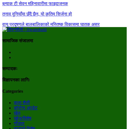
ब्ल्याक टी सेवन महिनावारीमा फाइदाजनक
तनाव दुनियाँमा छँदै छैन, यो कृतिम सिर्जना हो
वायु प्रदूषणले बालबालिकाको मस्तिष्क विकासमा घातक असर
सामाजिक संजालमा
सम्पादकः
विज्ञापनका लागिः
Categories
कला शैली
कोरोना अपडेट
खेल
खोज/विशेष
गाँउघर
चाडपर्व विशेष