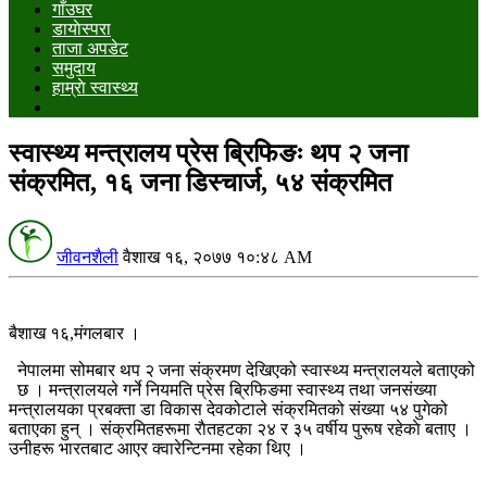
गाँउघर
डायाेस्परा
ताजा अपडेट
समुदाय
हाम्राे स्वास्थ्य
स्वास्थ्य मन्त्रालय प्रेस ब्रिफिङः थप २ जना
संक्रमित, १६ जना डिस्चार्ज, ५४ संक्रमित
जीवनशैली
वैशाख १६, २०७७ १०:४८ AM
बैशाख १६,मंगलबार ।
नेपालमा सोमबार थप २ जना संक्रमण देखिएको स्वास्थ्य मन्त्रालयले बताएको
छ । मन्त्रालयले गर्ने नियमति प्रेस ब्रिफिङमा स्वास्थ्य तथा जनसंख्या
मन्त्रालयका प्रबक्ता डा विकास देवकोटाले संक्रमितको संख्या ५४ पुगेको
बताएका हुन् । संक्रमितहरूमा राैतहटका २४ र ३५ वर्षीय पुरूष रहेकाे बताए ।
उनीहरू भारतबाट आएर क्वारेन्टिनमा रहेका थिए ।