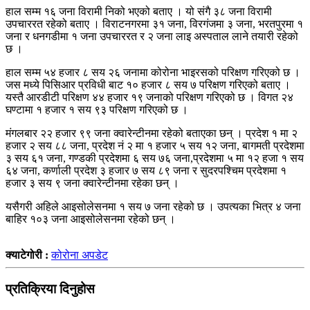
हाल सम्म १६ जना विरामी निको भएको बताए । यो संगै ३८ जना विरामी
उपचाररत रहेको बताए । विराटनगरमा ३१ जना, विरगंजमा ३ जना, भरतपुरमा १
जना र धनगडीमा १ जना उपचाररत र २ जना लाइ अस्पताल लाने तयारी रहेको
छ ।
हाल सम्म ५४ हजार ८ सय २६ जनामा कोरोना भाइरसको परिक्षण गरिएको छ ।
जस मध्ये पिसिआर प्रविधी बाट १० हजार ८ सय ७ परिक्षण गरिएको बताए ।
यस्तै आरडीटी परिक्षण ४४ हजार १९ जनाको परिक्षण गरिएको छ । विगत २४
घण्टामा १ हजार १ सय ९३ परिक्षण गरिएको छ ।
मंगलबार २२ हजार ९९ जना क्वारेन्टीनमा रहेको बताएका छन् । प्रदेश १ मा २
हजार २ सय ८८ जना, प्रदेश नं २ मा १ हजार ५ सय १२ जना, बागमती प्रदेशमा
३ सय ६१ जना, गण्डकी प्रदेशमा ६ सय ७६ जना,प्रदेशमा ५ मा १२ हजा १ सय
६४ जना, कर्णाली प्रदेश ३ हजार ७ सय ८९ जना र सुदरपश्चिम प्रदेशमा १
हजार ३ सय ९ जना क्वारेन्टीनमा रहेका छन् ।
यसैगरी अहिले आइसोलेसनमा १ सय ७ जना रहेको छ । उपत्यका भित्र ४ जना
बाहिर १०३ जना आइसोलेसनमा रहेको छन् ।
क्याटेगोरी :
कोरोना अपडेट
प्रतिक्रिया दिनुहोस