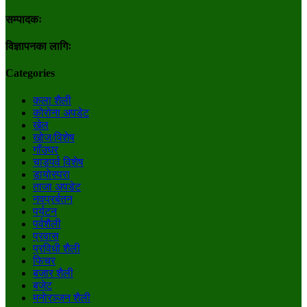
सम्पादकः
विज्ञापनका लागिः
Categories
कला शैली
कोरोना अपडेट
खेल
खोज/विशेष
गाँउघर
चाडपर्व विशेष
डायाेस्परा
ताजा अपडेट
नवप्रर्बतन
पर्यटन
पर्वशैली
प्रवास
प्रविधी शैली
फिचर
बजार शैली
बजेट
मनाेरञ्जन शैली