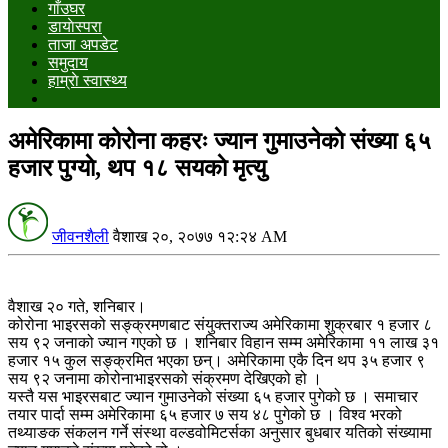
गाँउघर
डायाेस्परा
ताजा अपडेट
समुदाय
हाम्राे स्वास्थ्य
अमेरिकामा कोरोना कहरः ज्यान गुमाउनेकाे संख्या ६५
हजार पुग्याे, थप १८ सयकाे मृत्यु
जीवनशैली
वैशाख २०, २०७७ १२:२४ AM
वैशाख २० गते, शनिबार।
कोरोना भाइरसको सङ्क्रमणबाट संयुक्तराज्य अमेरिकामा शुक्रबार १ हजार ८
सय ९२ जनाको ज्यान गएको छ । शनिबार विहान सम्म अमेरिकामा ११ लाख ३१
हजार १५ कुल सङ्क्रमित भएका छन्। अमेरिकामा एकै दिन थप ३५ हजार ९
सय ९२ जनामा कोरोनाभाइरसको संक्रमण देखिएको हो ।
यस्तै यस भाइरसबाट ज्यान गुमाउनेको संख्या ६५ हजार पुगेको छ । समाचार
तयार पार्दा सम्म अमेरिकामा ६५ हजार ७ सय ४८ पुगेको छ । विश्व भरको
तथ्याङक संकलन गर्ने संस्था वल्डवोमिटर्सका अनुसार बुधबार यतिको संख्यामा