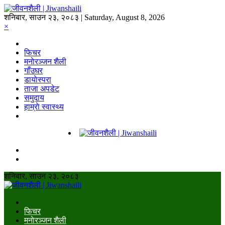
शनिबार, साउन २३, २०८३ | Saturday, August 8, 2026
×
फिचर
मनाेरञ्जन शैली
गाँउघर
डायाेस्परा
ताजा अपडेट
समुदाय
हाम्राे स्वास्थ्य
शनिबार, साउन २३, २०८३
फिचर
मनाेरञ्जन शैली