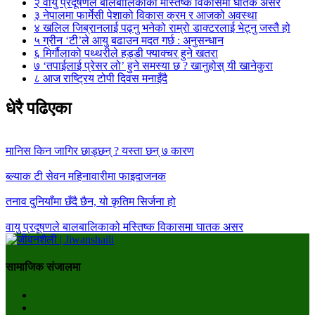
२
वायु प्रदूषणले बालबालिकाको मस्तिष्क विकासमा घातक असर
३
नेपालमा फार्मेसी पेशाको विकास क्रम र आजको अवस्था
४
खलिल जिब्रानलाई पढ्नु भनेको राम्रो डाक्टरलाई भेट्नु जस्तै हो
५
ग्रीन ‘टी’ले आयु बढाउन मदत गर्छ : अनुसन्धान
६
मिर्गौलाको पथ्थरीले हड्डी फ्याक्चर हुने खतरा
७
‘तपाईलाई प्रेसर लो’ हुने समस्या छ ? खानुहोस् यी खानेकुरा
८
आज राष्ट्रिय टोपी दिवस मनाइँदै
धेरै पढिएका
मानिस किन जागिर छाड्छन् ? यस्ता छन् ७ कारण
ब्ल्याक टी सेवन महिनावारीमा फाइदाजनक
तनाव दुनियाँमा छँदै छैन, यो कृतिम सिर्जना हो
वायु प्रदूषणले बालबालिकाको मस्तिष्क विकासमा घातक असर
सामाजिक संजालमा