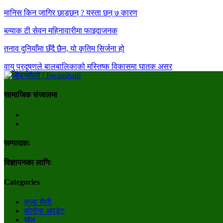
मानिस किन जागिर छाड्छन् ? यस्ता छन् ७ कारण
ब्ल्याक टी सेवन महिनावारीमा फाइदाजनक
तनाव दुनियाँमा छँदै छैन, यो कृतिम सिर्जना हो
वायु प्रदूषणले बालबालिकाको मस्तिष्क विकासमा घातक असर
सामाजिक संजालमा
सम्पादकः
विज्ञापनका लागिः
Categories
कला शैली
कोरोना अपडेट
खेल