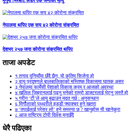
मुगुमा भिरबाट लडेर एक जनाको मृत्यु
नेपालमा थपिए एक सय ४२ कोरोना संक्रमित
देशभर २५७ जना कोरोना संक्रमित थपिए
ताजा अपडेट
१
तनाव दुनियाँमा छँदै छैन, यो कृतिम सिर्जना हो
२
वायु प्रदूषणले बालबालिकाको मस्तिष्क विकासमा घातक असर
३
नेपालमा फार्मेसी पेशाको विकास क्रम र आजको अवस्था
४
खलिल जिब्रानलाई पढ्नु भनेको राम्रो डाक्टरलाई भेट्नु जस्तै हो
५
ग्रीन ‘टी’ले आयु बढाउन मदत गर्छ : अनुसन्धान
६
मिर्गौलाको पथ्थरीले हड्डी फ्याक्चर हुने खतरा
७
‘तपाईलाई प्रेसर लो’ हुने समस्या छ ? खानुहोस् यी खानेकुरा
८
आज राष्ट्रिय टोपी दिवस मनाइँदै
धेरै पढिएका