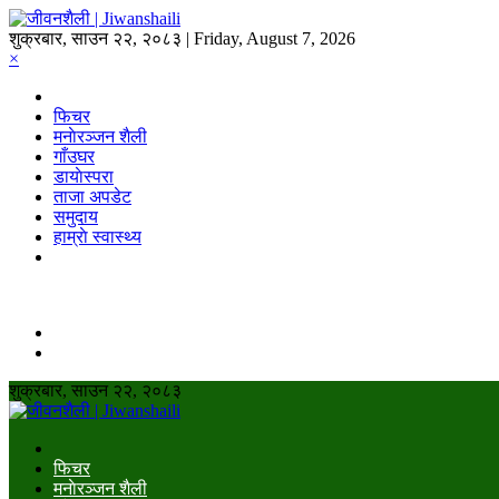
शुक्रबार, साउन २२, २०८३ | Friday, August 7, 2026
×
फिचर
मनाेरञ्जन शैली
गाँउघर
डायाेस्परा
ताजा अपडेट
समुदाय
हाम्राे स्वास्थ्य
शुक्रबार, साउन २२, २०८३
फिचर
मनाेरञ्जन शैली