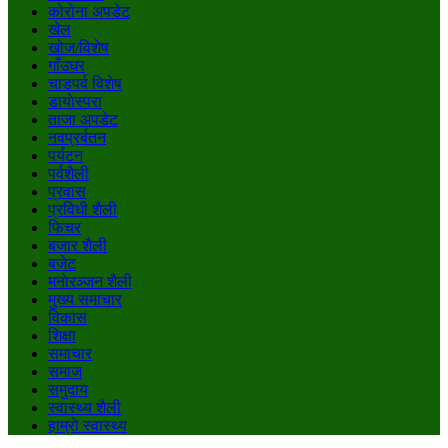
कोरोना अपडेट
खेल
खोज/विशेष
गाँउघर
चाडपर्व विशेष
डायाेस्परा
ताजा अपडेट
नवप्रर्बतन
पर्यटन
पर्वशैली
प्रवास
प्रविधी शैली
फिचर
बजार शैली
बजेट
मनाेरञ्जन शैली
मुख्य समाचार
विकास
शिक्षा
समाचार
समाज
समुदाय
स्वास्थ्य शैली
हाम्राे स्वास्थ्य