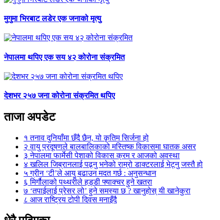
मुगुमा भिरबाट लडेर एक जनाको मृत्यु
नेपालमा थपिए एक सय ४२ कोरोना संक्रमित
देशभर २५७ जना कोरोना संक्रमित थपिए
ताजा अपडेट
१
तनाव दुनियाँमा छँदै छैन, यो कृतिम सिर्जना हो
२
वायु प्रदूषणले बालबालिकाको मस्तिष्क विकासमा घातक असर
३
नेपालमा फार्मेसी पेशाको विकास क्रम र आजको अवस्था
४
खलिल जिब्रानलाई पढ्नु भनेको राम्रो डाक्टरलाई भेट्नु जस्तै हो
५
ग्रीन ‘टी’ले आयु बढाउन मदत गर्छ : अनुसन्धान
६
मिर्गौलाको पथ्थरीले हड्डी फ्याक्चर हुने खतरा
७
‘तपाईलाई प्रेसर लो’ हुने समस्या छ ? खानुहोस् यी खानेकुरा
८
आज राष्ट्रिय टोपी दिवस मनाइँदै