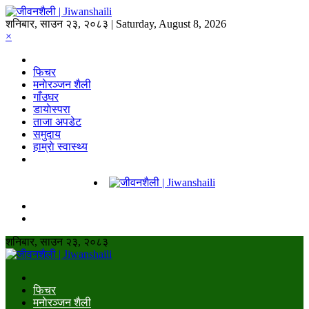
शनिबार, साउन २३, २०८३ | Saturday, August 8, 2026
×
फिचर
मनाेरञ्जन शैली
गाँउघर
डायाेस्परा
ताजा अपडेट
समुदाय
हाम्राे स्वास्थ्य
शनिबार, साउन २३, २०८३
फिचर
मनाेरञ्जन शैली