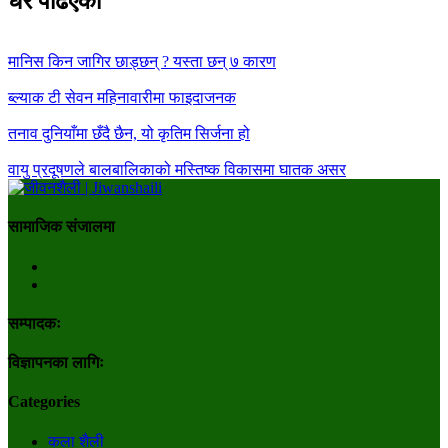
धेरै पढिएका
मानिस किन जागिर छाड्छन् ? यस्ता छन् ७ कारण
ब्ल्याक टी सेवन महिनावारीमा फाइदाजनक
तनाव दुनियाँमा छँदै छैन, यो कृतिम सिर्जना हो
वायु प्रदूषणले बालबालिकाको मस्तिष्क विकासमा घातक असर
सामाजिक संजालमा
सम्पादकः
विज्ञापनका लागिः
Categories
कला शैली