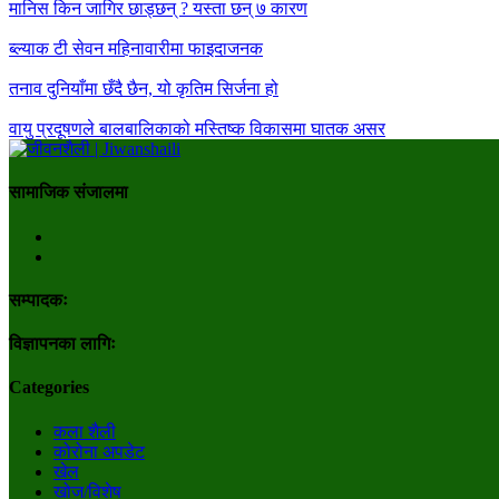
मानिस किन जागिर छाड्छन् ? यस्ता छन् ७ कारण
ब्ल्याक टी सेवन महिनावारीमा फाइदाजनक
तनाव दुनियाँमा छँदै छैन, यो कृतिम सिर्जना हो
वायु प्रदूषणले बालबालिकाको मस्तिष्क विकासमा घातक असर
सामाजिक संजालमा
सम्पादकः
विज्ञापनका लागिः
Categories
कला शैली
कोरोना अपडेट
खेल
खोज/विशेष