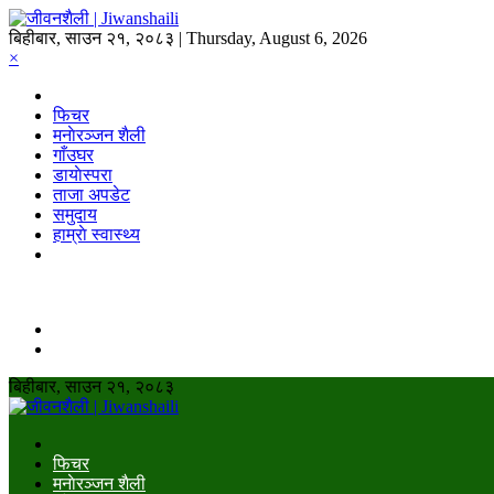
बिहीबार, साउन २१, २०८३ | Thursday, August 6, 2026
×
फिचर
मनाेरञ्जन शैली
गाँउघर
डायाेस्परा
ताजा अपडेट
समुदाय
हाम्राे स्वास्थ्य
बिहीबार, साउन २१, २०८३
फिचर
मनाेरञ्जन शैली