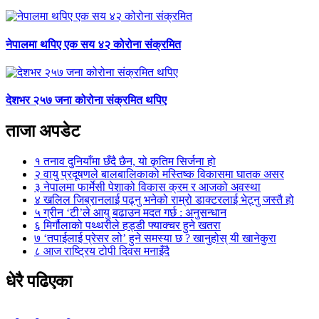
नेपालमा थपिए एक सय ४२ कोरोना संक्रमित
देशभर २५७ जना कोरोना संक्रमित थपिए
ताजा अपडेट
१
तनाव दुनियाँमा छँदै छैन, यो कृतिम सिर्जना हो
२
वायु प्रदूषणले बालबालिकाको मस्तिष्क विकासमा घातक असर
३
नेपालमा फार्मेसी पेशाको विकास क्रम र आजको अवस्था
४
खलिल जिब्रानलाई पढ्नु भनेको राम्रो डाक्टरलाई भेट्नु जस्तै हो
५
ग्रीन ‘टी’ले आयु बढाउन मदत गर्छ : अनुसन्धान
६
मिर्गौलाको पथ्थरीले हड्डी फ्याक्चर हुने खतरा
७
‘तपाईलाई प्रेसर लो’ हुने समस्या छ ? खानुहोस् यी खानेकुरा
८
आज राष्ट्रिय टोपी दिवस मनाइँदै
धेरै पढिएका