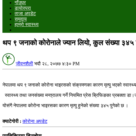
गाँउघर
डायाेस्परा
ताजा अपडेट
समुदाय
हाम्राे स्वास्थ्य
थप ९ जनाको काेराेनाले ज्यान लियाे, कुल संख्या ३४५ पु
जीवनशैली
भदौ २८, २०७७ ४:३० PM
नेपालमा थप ९ जनाको कोरोना भाइरसको संक्रमणका कारण मृत्यु भएको स्वास्थ्य 
स्वास्थ्य तथा जनसंख्या मन्त्रालय गर्ने नियमित प्रेस ब्रिफिङका प्रबक्ता
योसंगै नेपालमा कोरोना भाइरसका कारण मृत्यु हुनेको संख्या ३४५ पुगेको छ ।
क्याटेगोरी :
कोरोना अपडेट