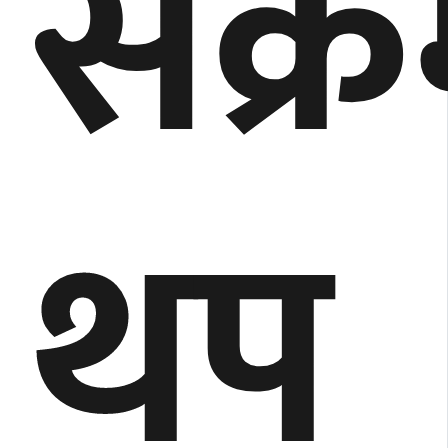
संक
थप