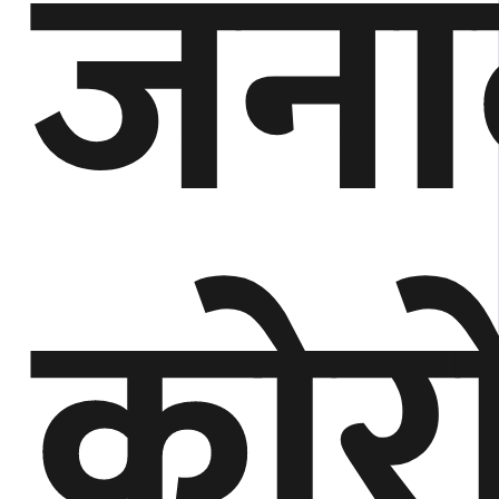
जना
कोर