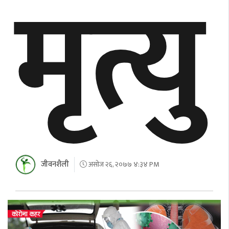
मृत्यु
जीवनशैली
असोज २६, २०७७ ४:३४ PM