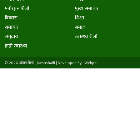
मनाेरञ्जन शैली
मुख्य समाचार
विकास
शिक्षा
समाचार
समाज
समुदाय
स्वास्थ्य शैली
हाम्राे स्वास्थ्य
© 2026 जीवनशैली | Jiwanshaili |
Developed By : Webpal