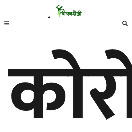
फिचर
कोर
मनाेरञ्जन
शैली
गाँउघर
डायाेस्परा
ताजा
अपडेट
समुदाय
हाम्राे
स्वास्थ्य