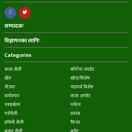
सम्पादकः
विज्ञापनका लागिः
Categories
कला शैली
कोरोना अपडेट
खेल
खोज/विशेष
गाँउघर
चाडपर्व विशेष
डायाेस्परा
ताजा अपडेट
नवप्रर्बतन
पर्यटन
पर्वशैली
प्रवास
प्रविधी शैली
फिचर
बजार शैली
बजेट