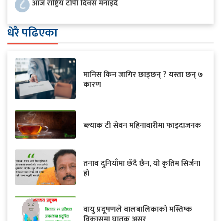
८
आज राष्ट्रिय टोपी दिवस मनाइँदै
धेरै पढिएका
मानिस किन जागिर छाड्छन् ? यस्ता छन् ७
कारण
ब्ल्याक टी सेवन महिनावारीमा फाइदाजनक
तनाव दुनियाँमा छँदै छैन, यो कृतिम सिर्जना
हो
वायु प्रदूषणले बालबालिकाको मस्तिष्क
विकासमा घातक असर