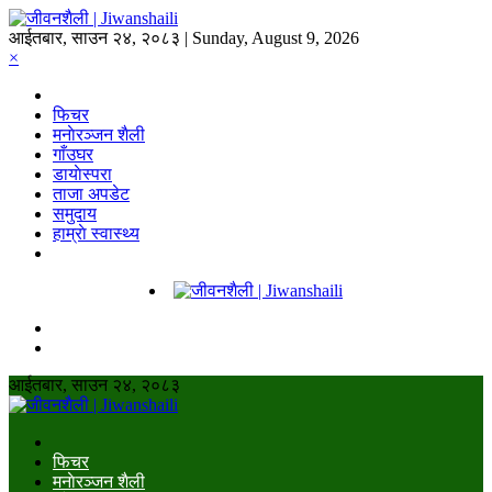
आईतबार, साउन २४, २०८३ | Sunday, August 9, 2026
×
फिचर
मनाेरञ्जन शैली
गाँउघर
डायाेस्परा
ताजा अपडेट
समुदाय
हाम्राे स्वास्थ्य
आईतबार, साउन २४, २०८३
फिचर
मनाेरञ्जन शैली