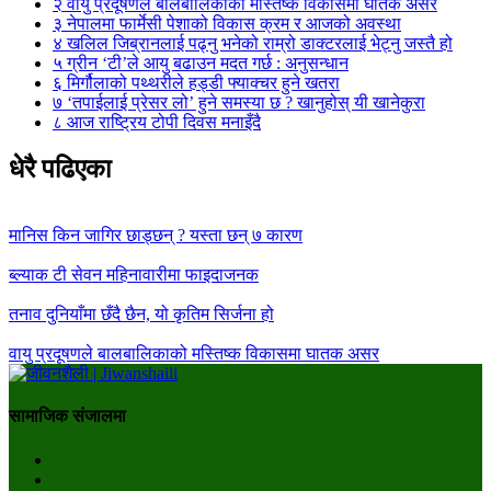
२
वायु प्रदूषणले बालबालिकाको मस्तिष्क विकासमा घातक असर
३
नेपालमा फार्मेसी पेशाको विकास क्रम र आजको अवस्था
४
खलिल जिब्रानलाई पढ्नु भनेको राम्रो डाक्टरलाई भेट्नु जस्तै हो
५
ग्रीन ‘टी’ले आयु बढाउन मदत गर्छ : अनुसन्धान
६
मिर्गौलाको पथ्थरीले हड्डी फ्याक्चर हुने खतरा
७
‘तपाईलाई प्रेसर लो’ हुने समस्या छ ? खानुहोस् यी खानेकुरा
८
आज राष्ट्रिय टोपी दिवस मनाइँदै
धेरै पढिएका
मानिस किन जागिर छाड्छन् ? यस्ता छन् ७ कारण
ब्ल्याक टी सेवन महिनावारीमा फाइदाजनक
तनाव दुनियाँमा छँदै छैन, यो कृतिम सिर्जना हो
वायु प्रदूषणले बालबालिकाको मस्तिष्क विकासमा घातक असर
सामाजिक संजालमा