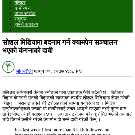
गाँउघर
डायाेस्परा
ताजा अपडेट
समुदाय
हाम्राे स्वास्थ्य
सोशल मिडियामा बदनाम गर्न क्यामपेन सञ्चालन
भएकाे कंगनाको दाबी
जीवनशैली
फागुन २१, २०७७ ४:२८ PM
बलिउड अभिनेत्री कंगना रनोटको पारा एकपटक फेरि चढेको छ। बिहीबार
बिहान कंगनाले उनको बिहानको खाजाको तस्वीर शोशल मिडियामा शेयर गरेकी
थिइन् । जसबाट उनले धेरै ट्रोलहरुको सामना गर्नुपरेको छ । मिडिया
प्रयोगकर्ताहरूले उनको यो तस्वीरलाई उनले आफूले खाएको नभई गुगल बाट
तानेर पोष्ट गरेको बताएका छन् । लगातार ट्रोलमा परेर क्रोधित भएकी कंगनाले
छवि बिगार्न कसैले गरेको क्याम्पेन हो भन्ने दावी गरेकी छिन् ।
Just last week I lost more than 5 lakh followers on