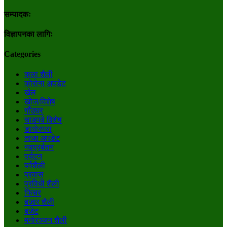
सम्पादकः
विज्ञापनका लागिः
Categories
कला शैली
कोरोना अपडेट
खेल
खोज/विशेष
गाँउघर
चाडपर्व विशेष
डायाेस्परा
ताजा अपडेट
नवप्रर्बतन
पर्यटन
पर्वशैली
प्रवास
प्रविधी शैली
फिचर
बजार शैली
बजेट
मनाेरञ्जन शैली