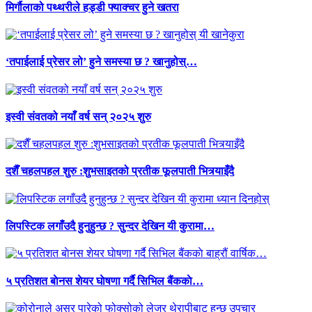
मिर्गौलाको पथ्थरीले हड्डी फ्याक्चर हुने खतरा
‘तपाईलाई प्रेसर लो’ हुने समस्या छ ? खानुहोस्…
इस्वी संवतको नयाँ वर्ष सन् २०२५ शुरु
दशैँ चहलपहल शुरु :शुभसाइतको प्रतीक फूलपाती भित्र्याइँदै
लिपस्टिक लगाँउदै हुनुहुन्छ ? सुन्दर देखिन यी कुरामा…
५ प्रतिशत बाेनस शेयर घाेषणा गर्दै सिभिल बैंककाे…