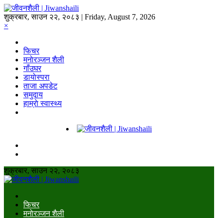
शुक्रबार, साउन २२, २०८३ | Friday, August 7, 2026
×
फिचर
मनाेरञ्जन शैली
गाँउघर
डायाेस्परा
ताजा अपडेट
समुदाय
हाम्राे स्वास्थ्य
शुक्रबार, साउन २२, २०८३
फिचर
मनाेरञ्जन शैली