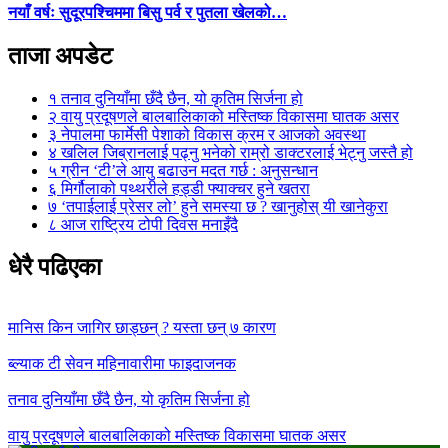
नयाँ वर्षः सुदूरपश्चिममा बिसु पर्व र पुतला खेलको…
ताजा अपडेट
१
तनाव दुनियाँमा छँदै छैन, यो कृतिम सिर्जना हो
२
वायु प्रदूषणले बालबालिकाको मस्तिष्क विकासमा घातक असर
३
नेपालमा फार्मेसी पेशाको विकास क्रम र आजको अवस्था
४
खलिल जिब्रानलाई पढ्नु भनेको राम्रो डाक्टरलाई भेट्नु जस्तै हो
५
ग्रीन ‘टी’ले आयु बढाउन मदत गर्छ : अनुसन्धान
६
मिर्गौलाको पथ्थरीले हड्डी फ्याक्चर हुने खतरा
७
‘तपाईलाई प्रेसर लो’ हुने समस्या छ ? खानुहोस् यी खानेकुरा
८
आज राष्ट्रिय टोपी दिवस मनाइँदै
धेरै पढिएका
मानिस किन जागिर छाड्छन् ? यस्ता छन् ७ कारण
ब्ल्याक टी सेवन महिनावारीमा फाइदाजनक
तनाव दुनियाँमा छँदै छैन, यो कृतिम सिर्जना हो
वायु प्रदूषणले बालबालिकाको मस्तिष्क विकासमा घातक असर