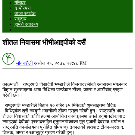
गाँउघर
डायाेस्परा
ताजा अपडेट
समुदाय
हाम्राे स्वास्थ्य
शीतल निवासमा भीभीआइपीकाे दसैं
जीवनशैली
असोज २१, २०७६ १२:४८ PM
काठमाडौं – राष्ट्रपति विद्यादेवी भण्डारीले विजयादशमीको अवसरमा मंगलबार
बिहान शुभसाइतमा आमा मिथिला पाण्डेबाट टीका, जमरा र आशीर्वाद ग्रहण
गरेकी छन् ।
राष्ट्रपति भण्डारीले बिहान १० बजेर ३५ मिनेटको शुभसाइतमा वैदिक
विधिपूर्वक श्री नवदुर्गा भवानीको टीका ग्रहण गरेकी हुन्। राष्ट्रपति भवन
शीतल निवासको कोशी हलमा आयोजित कार्यक्रममा उनले हनुमानढोकाबाट
ल्याइएको देवीको प्रसादसहित हनुमानढोकाका मूल पूजारी देवराज अर्याल र
राष्ट्रपति कार्यालयका पुरोहित खेमचन्द्र ढकालको हातबाट टीका–प्रसाद,
तिलक, जमरा र रक्षासूत्र ग्रहण गरेकी हुन्।