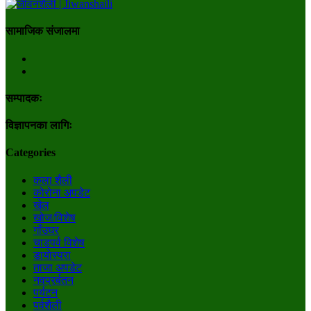
सामाजिक संजालमा
सम्पादकः
विज्ञापनका लागिः
Categories
कला शैली
कोरोना अपडेट
खेल
खोज/विशेष
गाँउघर
चाडपर्व विशेष
डायाेस्परा
ताजा अपडेट
नवप्रर्बतन
पर्यटन
पर्वशैली