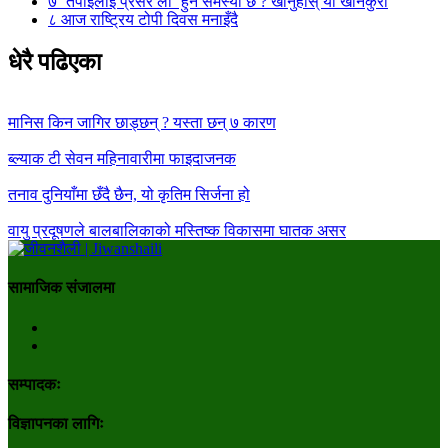
७
‘तपाईलाई प्रेसर लो’ हुने समस्या छ ? खानुहोस् यी खानेकुरा
८
आज राष्ट्रिय टोपी दिवस मनाइँदै
धेरै पढिएका
मानिस किन जागिर छाड्छन् ? यस्ता छन् ७ कारण
ब्ल्याक टी सेवन महिनावारीमा फाइदाजनक
तनाव दुनियाँमा छँदै छैन, यो कृतिम सिर्जना हो
वायु प्रदूषणले बालबालिकाको मस्तिष्क विकासमा घातक असर
सामाजिक संजालमा
सम्पादकः
विज्ञापनका लागिः