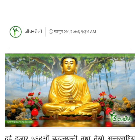
जीवनशैली
फागुन २४, २०७६ ९:३४ AM
दुई हजार ५६४औँ बुद्धजयन्ती तथा तेस्रो अन्तरराष्ट्रिय