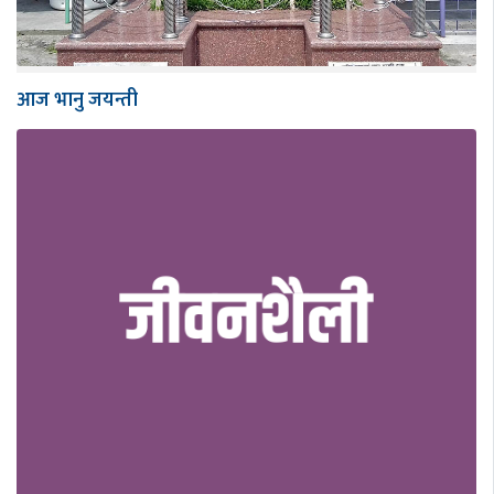
आज भानु जयन्ती