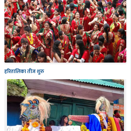
हरितालिका तीज शुरु