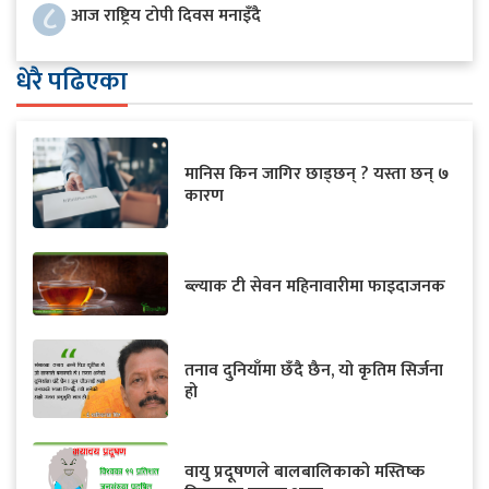
८
आज राष्ट्रिय टोपी दिवस मनाइँदै
धेरै पढिएका
मानिस किन जागिर छाड्छन् ? यस्ता छन् ७
कारण
ब्ल्याक टी सेवन महिनावारीमा फाइदाजनक
तनाव दुनियाँमा छँदै छैन, यो कृतिम सिर्जना
हो
वायु प्रदूषणले बालबालिकाको मस्तिष्क