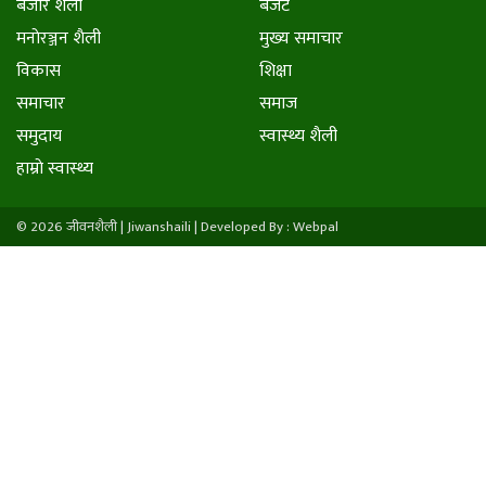
बजार शैली
बजेट
मनाेरञ्जन शैली
मुख्य समाचार
विकास
शिक्षा
समाचार
समाज
समुदाय
स्वास्थ्य शैली
हाम्राे स्वास्थ्य
© 2026 जीवनशैली | Jiwanshaili |
Developed By : Webpal