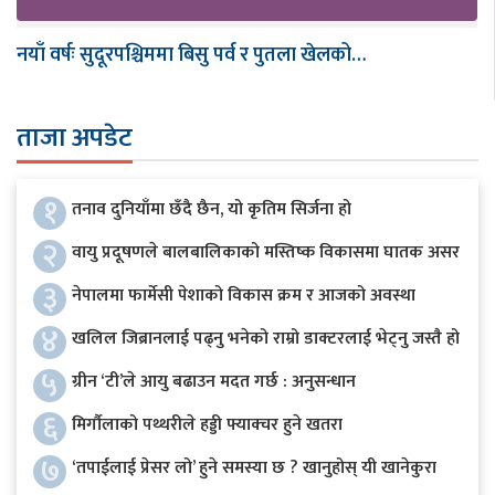
नयाँ वर्षः सुदूरपश्चिममा बिसु पर्व र पुतला खेलको…
ताजा अपडेट
१
तनाव दुनियाँमा छँदै छैन, यो कृतिम सिर्जना हो
२
वायु प्रदूषणले बालबालिकाको मस्तिष्क विकासमा घातक असर
३
नेपालमा फार्मेसी पेशाको विकास क्रम र आजको अवस्था
४
खलिल जिब्रानलाई पढ्नु भनेको राम्रो डाक्टरलाई भेट्नु जस्तै हो
५
ग्रीन ‘टी’ले आयु बढाउन मदत गर्छ : अनुसन्धान
६
मिर्गौलाको पथ्थरीले हड्डी फ्याक्चर हुने खतरा
७
‘तपाईलाई प्रेसर लो’ हुने समस्या छ ? खानुहोस् यी खानेकुरा