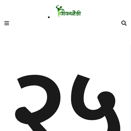
फिचर
२५
मनाेरञ्जन
शैली
गाँउघर
डायाेस्परा
ताजा
अपडेट
समुदाय
हाम्राे
स्वास्थ्य