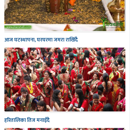
आज घटस्थापना, घरघरमा जमरा राखिँदै
हरितालिका तिज मनाइँदै