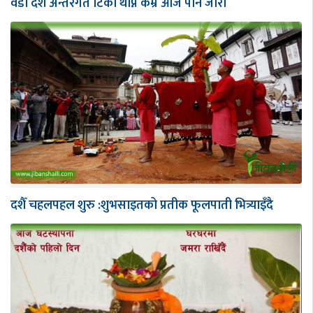
वडा दशैँ अन्तरगत टिका थाप्ने कम्र आज पनि जारी
दशैँ चहलपहल शुरु :शुभसाइतको प्रतीक फूलपाती भित्र्याइँदै