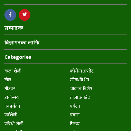
सम्पादकः
विज्ञापनका लागिः
Categories
कला शैली
कोरोना अपडेट
खेल
खोज/विशेष
गाँउघर
चाडपर्व विशेष
डायाेस्परा
ताजा अपडेट
नवप्रर्बतन
पर्यटन
पर्वशैली
प्रवास
प्रविधी शैली
फिचर