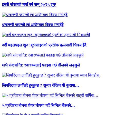
इस्वी संवतको नयाँ वर्ष सन् २०२५ शुरु
धन्वन्तरी जयन्ती एवं आरोग्यता दिवस मनाइँदै
दशैँ चहलपहल शुरु :शुभसाइतको प्रतीक फूलपाती भित्र्याइँदै
माघे संक्रान्ति: स्वास्थ्यलाई फाइदा गर्छ तीलकाे लड्डुले
लिपस्टिक लगाँउदै हुनुहुन्छ ? सुन्दर देखिन यी कुरामा…
५ प्रतिशत बाेनस शेयर घाेषणा गर्दै सिभिल बैंककाे…