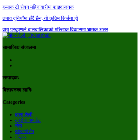
ब्ल्याक टी सेवन महिनावारीमा फाइदाजनक
तनाव दुनियाँमा छँदै छैन, यो कृतिम सिर्जना हो
वायु प्रदूषणले बालबालिकाको मस्तिष्क विकासमा घातक असर
सामाजिक संजालमा
सम्पादकः
विज्ञापनका लागिः
Categories
कला शैली
कोरोना अपडेट
खेल
खोज/विशेष
गाँउघर