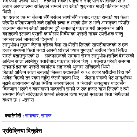
शव फेला परेको थियो । तत्काल शवको पहिचान नभए पनि परीक्षणका लागि
लहान अस्पतालमा राखिएको रामको शव रहेको शुक्रबार मात्रै पहिचान भएको
थियो ।
गत असार २७ मा जेलमा सँगै बसेका साथीसँगै घरबाट गएका रामको शव फेला
परेपछि परिवारजनले कतै उहाँको हत्या त भएको छैन रु भन्ने आशङ्का गरेपछि
घटनामा संलग्न रहेको आरोपमा दुवै जनालाई पक्राउ गरी अनुसन्धान अघि
बढाइएको इलाका प्रहरी कार्यालय मिर्चैयाका प्रहरी नायब उपरीक्षक सन्तु
जयसवालले जानकारी दिनुभयो ।
लागुऔषध मुद्दामा जेलमा बसेका बेला साथीसँग लिएको सापटीबापतको रु एक
हजार समयमा फिर्ता नगर्दा आफ्नो छोराले ज्यान गुमाएको उहाँका पिता सिफैत
रामले बताउनुभएको छ । लकडाउनको समयमा रोशन लागुऔषधसहित वैशाखको
अन्तिम साता लक्ष्मीपुर पतारीबाट पक्राउ परेका थिए । पक्राउ परेको समयमा
उनलाई इलाका प्रहरी कार्यालय लहानको थुनामा राखिएको थियो ।
जेठको अन्तिम साता उनलाई जिल्ला अदालतले रु १० हजार धरौटीमा रिहा गर्ने
आदेश दिएको तर रकम नहुँदा जेलमै गएका थिए । जेलमा रामको भेट लागुऔषध
मुद्दामै कारागारमा रहेका मिर्चैया नगरपालिका–२ निवासी जयकुमार यादवसँग
चिनजान भएको र कारागारमै यादवसँग रामले रु एक हजार ऋण लिएको र त्यो
समयमा फिर्ता नदिएकाले आफ्नो छोराको हत्या भएको मृतकका पिता सिफैतको
कथन छ । -रासस
क्याटेगोरी :
समाचार
,
समाज
प्रतिक्रिया दिनुहोस