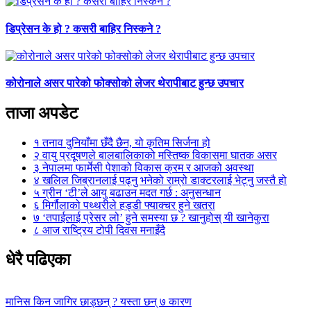
डिप्रेसन के हो ? कसरी बाहिर निस्कने ?
कोरोनाले असर पारेको फोक्सोको लेजर थेरापीबाट हुन्छ उपचार
ताजा अपडेट
१
तनाव दुनियाँमा छँदै छैन, यो कृतिम सिर्जना हो
२
वायु प्रदूषणले बालबालिकाको मस्तिष्क विकासमा घातक असर
३
नेपालमा फार्मेसी पेशाको विकास क्रम र आजको अवस्था
४
खलिल जिब्रानलाई पढ्नु भनेको राम्रो डाक्टरलाई भेट्नु जस्तै हो
५
ग्रीन ‘टी’ले आयु बढाउन मदत गर्छ : अनुसन्धान
६
मिर्गौलाको पथ्थरीले हड्डी फ्याक्चर हुने खतरा
७
‘तपाईलाई प्रेसर लो’ हुने समस्या छ ? खानुहोस् यी खानेकुरा
८
आज राष्ट्रिय टोपी दिवस मनाइँदै
धेरै पढिएका
मानिस किन जागिर छाड्छन् ? यस्ता छन् ७ कारण