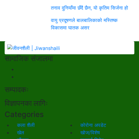
तनाव दुनियाँमा छँदै छैन, यो कृतिम सिर्जना हो
वायु प्रदूषणले बालबालिकाको मस्तिष्क
विकासमा घातक असर
सामाजिक संजालमा
सम्पादकः
विज्ञापनका लागिः
Categories
कला शैली
कोरोना अपडेट
खेल
खोज/विशेष