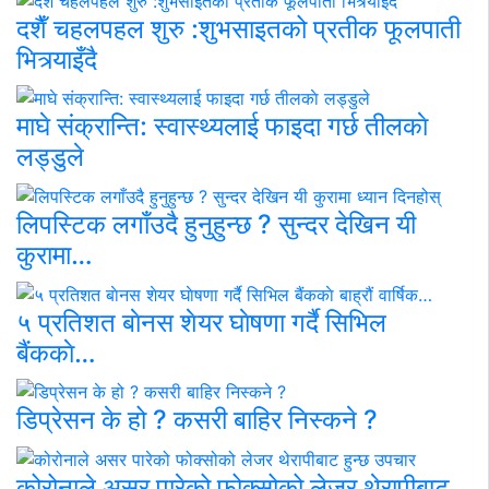
दशैँ चहलपहल शुरु :शुभसाइतको प्रतीक फूलपाती
भित्र्याइँदै
माघे संक्रान्ति: स्वास्थ्यलाई फाइदा गर्छ तीलकाे
लड्डुले
लिपस्टिक लगाँउदै हुनुहुन्छ ? सुन्दर देखिन यी
कुरामा…
५ प्रतिशत बाेनस शेयर घाेषणा गर्दै सिभिल
बैंककाे…
डिप्रेसन के हो ? कसरी बाहिर निस्कने ?
कोरोनाले असर पारेको फोक्सोको लेजर थेरापीबाट