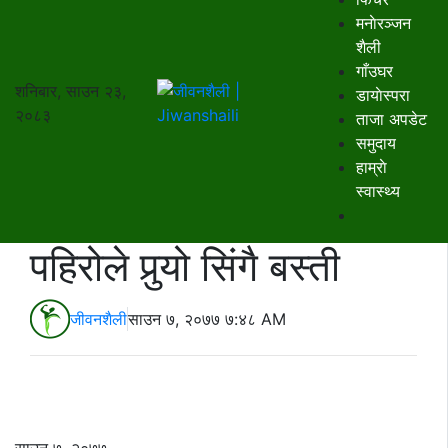
मनाेरञ्जन
शैली
गाँउघर
शनिबार, साउन २३,
डायाेस्परा
२०८३
ताजा अपडेट
समुदाय
हाम्राे
स्वास्थ्य
पहिरोले पुर्‍यो सिंगै बस्ती
जीवनशैली
साउन ७, २०७७ ७:४८ AM