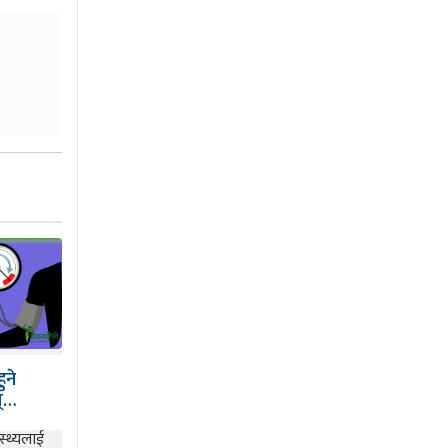
ुने
स्…