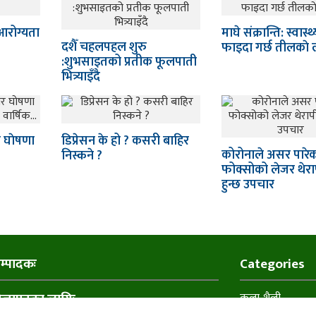
 आरोग्यता
माघे संक्रान्ति: स्वास्
दशैँ चहलपहल शुरु
फाइदा गर्छ तीलकाे लड
:शुभसाइतको प्रतीक फूलपाती
भित्र्याइँदै
र घाेषणा
डिप्रेसन के हो ? कसरी बाहिर
कोरोनाले असर पारे
निस्कने ?
फोक्सोको लेजर थेर
हुन्छ उपचार
म्पादकः
Categories
िज्ञापनका लागिः
कला शैली