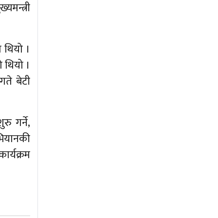
यमन्त्री
ो थियो ।
ो थियो ।
गते बेटी
ु गर्ने,
भियानकी
ार्यक्रम