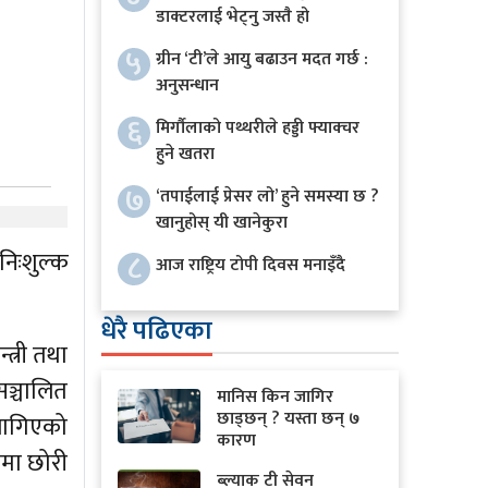
डाक्टरलाई भेट्नु जस्तै हो
५
ग्रीन ‘टी’ले आयु बढाउन मदत गर्छ :
अनुसन्धान
६
मिर्गौलाको पथ्थरीले हड्डी फ्याक्चर
हुने खतरा
७
‘तपाईलाई प्रेसर लो’ हुने समस्या छ ?
खानुहोस् यी खानेकुरा
िःशुल्क
८
आज राष्ट्रिय टोपी दिवस मनाइँदै
धेरै पढिएका
त्री तथा
सञ्चालित
मानिस किन जागिर
छाड्छन् ? यस्ता छन् ७
लागिएको
कारण
ामा छोरी
ब्ल्याक टी सेवन