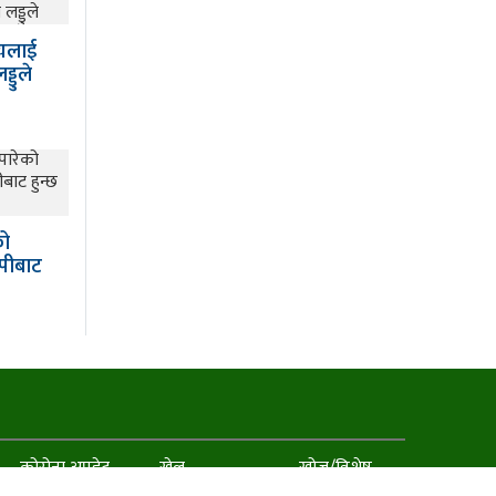
थ्यलाई
्डुले
को
ापीबाट
कोरोना अपडेट
खेल
खोज/विशेष