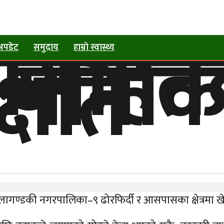
ुरीसहि
 पानीक
्षति
अपडेट
समुदाय
हाम्राे स्वास्थ्य
ण्डकी नगरपालिका–९ ढोरफिर्दी र आसपासका क्षेत्रमा खेत