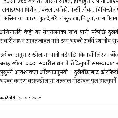
दिउँसो ३ः०० बजेतिर असिनासहित, हावाहुरी र पानी आएप
लगाइएका घिरौँला, करेला, काँक्रो, फर्सी लौका, चिचिन्ड
। असिनाका कारण फुल्दै गरेका सुन्तला, निबुवा, कागतीलग
असिनासँगै केही बेर मेघगर्जनका साथ पानी परेपछि दुलेगौ
सवारीसाधन आवतजावत पनि ठप्प भएको अर्की स्थानीय सुष्म
उहाँका अनुसार खोलामा पानी बढेपछि विद्यार्थी लिएर फर्के
बराह खोला बढ्दा सवारीसाधन नै रोकिनुपर्ने समस्याबाट स
पुग्नुपर्ने आवश्यकता औँल्याउनुभयो । दुलेगौँडाबाट ढोरफिर्द
भएका कारण बराहखोलामा तत्काल मोटरेबल पुल हाल्नुपर्ने
क्याटेगोरी :
समाचार
,
समाज