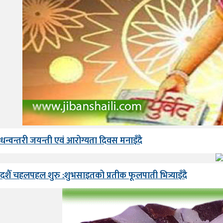
धन्वन्तरी जयन्ती एवं आरोग्यता दिवस मनाइँदै
दशैँ चहलपहल शुरु :शुभसाइतको प्रतीक फूलपाती भित्र्याइँदै