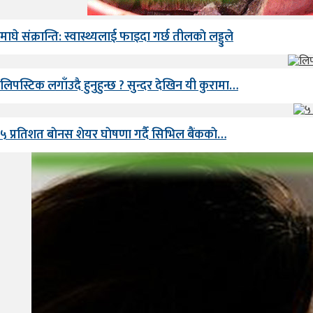
माघे संक्रान्ति: स्वास्थ्यलाई फाइदा गर्छ तीलकाे लड्डुले
लिपस्टिक लगाँउदै हुनुहुन्छ ? सुन्दर देखिन यी कुरामा…
५ प्रतिशत बाेनस शेयर घाेषणा गर्दै सिभिल बैंककाे…