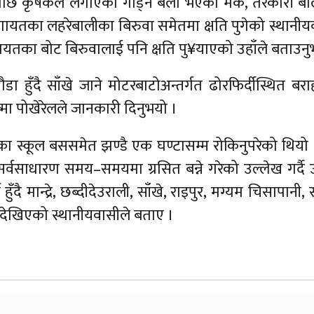
छि कृषकले लगाएको गोड्ने बेला भएको मकै, तरकारी बाली
ोलगायतका लहरेबालीका बिरुवा समेतमा क्षति पुगेको स्थानीय
ायतका बोट बिरुवालाई पनि क्षति पु¥याएको उहाँले बताउनु
डा हुँदै साँखे जाने मोटरबाटोअन्तर्गत ढोरफिर्दीस्थित 
ा पोखेरेलले जानकारी दिनुभयो ।
का स्कूल बससमेत झण्डै एक घण्टासम्म रोकिनुपरेको थियो । 
र्वसाधारण समय–समयमा ग्रसित बन्ने गरेको उल्लेख गर्दै 
ी हुँदै मान्द्रे, छब्दीदेउराली, साँखे, राइपुर, मग्यम चिसा
 देखिएको स्थानीयवासीले बताए ।