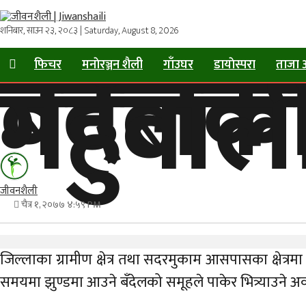
शनिबार, साउन २३, २०८३ | Saturday, August 8, 2026
बँदेलक
गहुँबाल
फिचर
मनाेरञ्जन शैली
गाँउघर
डायाेस्परा
ताजा 
जीवनशैली
चैत्र १, २०७७ ४:५९ PM
जिल्लाका ग्रामीण क्षेत्र तथा सदरमुकाम आसपासका क्षेत्रम
समयमा झुण्डमा आउने बँदेलको समूहले पाकेर भित्र्याउने अव