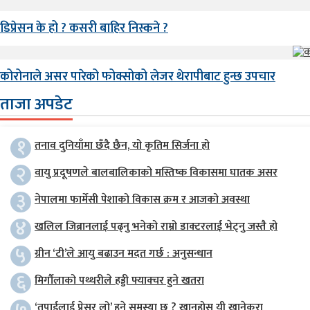
डिप्रेसन के हो ? कसरी बाहिर निस्कने ?
कोरोनाले असर पारेको फोक्सोको लेजर थेरापीबाट हुन्छ उपचार
ताजा अपडेट
१
तनाव दुनियाँमा छँदै छैन, यो कृतिम सिर्जना हो
२
वायु प्रदूषणले बालबालिकाको मस्तिष्क विकासमा घातक असर
३
नेपालमा फार्मेसी पेशाको विकास क्रम र आजको अवस्था
४
खलिल जिब्रानलाई पढ्नु भनेको राम्रो डाक्टरलाई भेट्नु जस्तै हो
५
ग्रीन ‘टी’ले आयु बढाउन मदत गर्छ : अनुसन्धान
६
मिर्गौलाको पथ्थरीले हड्डी फ्याक्चर हुने खतरा
७
‘तपाईलाई प्रेसर लो’ हुने समस्या छ ? खानुहोस् यी खानेकुरा