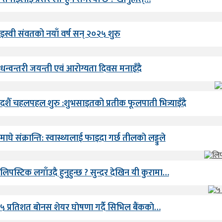
इस्वी संवतको नयाँ वर्ष सन् २०२५ शुरु
धन्वन्तरी जयन्ती एवं आरोग्यता दिवस मनाइँदै
दशैँ चहलपहल शुरु :शुभसाइतको प्रतीक फूलपाती भित्र्याइँदै
माघे संक्रान्ति: स्वास्थ्यलाई फाइदा गर्छ तीलकाे लड्डुले
लिपस्टिक लगाँउदै हुनुहुन्छ ? सुन्दर देखिन यी कुरामा…
५ प्रतिशत बाेनस शेयर घाेषणा गर्दै सिभिल बैंककाे…