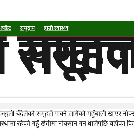
ो समूहल
ी सखाप प
अपडेट
समुदाय
हाम्राे स्वास्थ्य
ा जङ्गली बँदेलेको समूहले पाक्ने लागेको गहुँबाली खाएर नो
स्थामा रहेको गहुँ खेतीमा नोक्सान गर्न थालेपछि यहाँका क