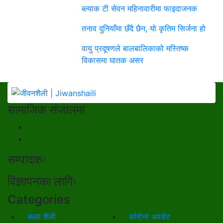
ब्ल्याक टी सेवन महिनावारीमा फाइदाजनक
तनाव दुनियाँमा छँदै छैन, यो कृतिम सिर्जना हो
वायु प्रदूषणले बालबालिकाको मस्तिष्क
विकासमा घातक असर
सामाजिक संजालमा
सम्पादकः
विज्ञापनका लागिः
Categories
कला शैली
कोरोना अपडेट