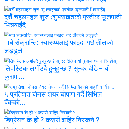
दशैँ चहलपहल शुरु :शुभसाइतको प्रतीक फूलपाती
भित्र्याइँदै
माघे संक्रान्ति: स्वास्थ्यलाई फाइदा गर्छ तीलकाे
लड्डुले
लिपस्टिक लगाँउदै हुनुहुन्छ ? सुन्दर देखिन यी
कुरामा…
५ प्रतिशत बाेनस शेयर घाेषणा गर्दै सिभिल
बैंककाे…
डिप्रेसन के हो ? कसरी बाहिर निस्कने ?