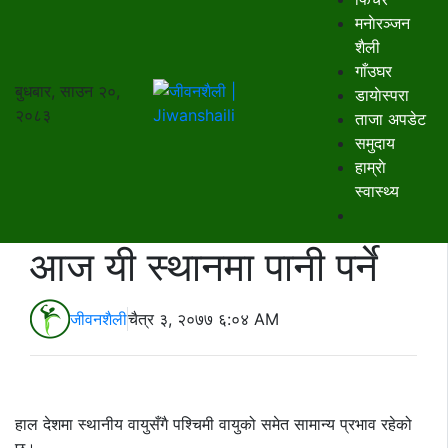
मनाेरञ्जन
शैली
गाँउघर
बुधबार, साउन २०,
डायाेस्परा
२०८३
ताजा अपडेट
समुदाय
हाम्राे
स्वास्थ्य
आज यी स्थानमा पानी पर्ने
जीवनशैली
चैत्र ३, २०७७ ६:०४ AM
हाल देशमा स्थानीय वायुसँगै पश्चिमी वायुको समेत सामान्य प्रभाव रहेको