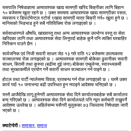
यसपालि निषेधाज्ञामा अत्यावश्यक खाद्य सामग्री खरिद बिक्रीका लागि बिहान
१० बजेसम्म खुला रहने छ । उक्त समयमा अत्यावश्यक खाद्य सामग्रीका पसल,
व्यवसाय र डिपार्टमेन्टल स्टोर्स ९खाद्य सामग्री मात्र बिक्री गर्न० खुला हुने छ ।
मानिसको भिडभाड हुने सबै गतिविधिमा रोक लगाइएको छ ।
सर्वसाधारणले औषधि, खाद्यवस्तु तथा अन्य अत्यावश्यक उपभोग्य वस्तु वा सेवा
खरिदका लागि तथा अत्यावश्यक सेवा लिनुपर्दा बाहेक कुनै पनि व्यक्ति घरबाहिर
निस्किन पाउने छैन ।
सार्वजनिक एवं निजी सवारी साधन जेठ १३ गते राति १२ बजेसम्म उपत्यकामा
सञ्चालनमा रोक लगाइएको छ । अत्यावश्यक सामग्री बोकेका ढुवानीका सवारी
साधन, बिरामी तथा कुरुवा (बढीमा दुई जना) बोकेका एम्बुलेन्स, स्वास्थ्यकर्मी
तथा सुरक्षाकर्मीले प्रयोग गर्ने सवारी साधन सञ्चालन गर्न पाइने छ ।
होटल तथा पार्टी प्यालेसमा विवाह, व्रतबन्ध गर्न रोक लगाइएको छ । घरमै उक्त
कार्य गर्दा १० जनाभन्दा बढी उपस्थित हुन नपाइने आदेशमा भनिएको छ ।
यस्तै आजैदेखि लागू हुनेगरी अत्यावश्यक सेवा दिने कार्यालयबाहेक सबै कार्यालय
बन्द गरिएको छ । अत्यावश्यक सेवा दिने कार्यालयले पनि न्यून कर्मचारी राख्नुपर्ने
आदेशमा उल्लेख छ । अहिलेसम्म यसैगरी मुलुकका ७३ जिल्लामा निषेधाज्ञा जारी
भएको छ ।
क्याटेगोरी :
समाचार
,
समाज