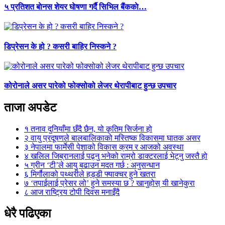
५ प्रतिशत बाेनस शेयर घाेषणा गर्दै सिभिल बैंककाे…
डिप्रेसन के हो ? कसरी बाहिर निस्कने ?
कोरोनाले असर पारेको फोक्सोको लेजर थेरापीबाट हुन्छ उपचार
ताजा अपडेट
१
तनाव दुनियाँमा छँदै छैन, यो कृतिम सिर्जना हो
२
वायु प्रदूषणले बालबालिकाको मस्तिष्क विकासमा घातक असर
३
नेपालमा फार्मेसी पेशाको विकास क्रम र आजको अवस्था
४
खलिल जिब्रानलाई पढ्नु भनेको राम्रो डाक्टरलाई भेट्नु जस्तै हो
५
ग्रीन ‘टी’ले आयु बढाउन मदत गर्छ : अनुसन्धान
६
मिर्गौलाको पथ्थरीले हड्डी फ्याक्चर हुने खतरा
७
‘तपाईलाई प्रेसर लो’ हुने समस्या छ ? खानुहोस् यी खानेकुरा
८
आज राष्ट्रिय टोपी दिवस मनाइँदै
धेरै पढिएका