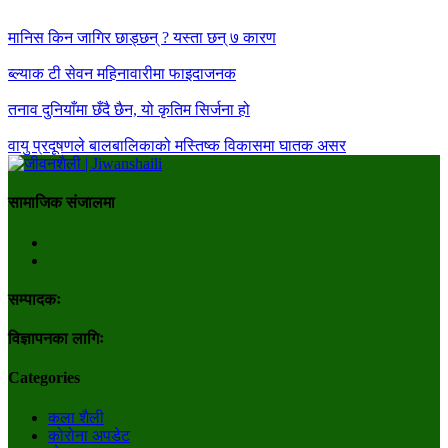
मानिस किन जागिर छाड्छन् ? यस्ता छन् ७ कारण
ब्ल्याक टी सेवन महिनावारीमा फाइदाजनक
तनाव दुनियाँमा छँदै छैन, यो कृतिम सिर्जना हो
वायु प्रदूषणले बालबालिकाको मस्तिष्क विकासमा घातक असर
सामाजिक संजालमा
सम्पादकः
विज्ञापनका लागिः
Categories
कला शैली
कोरोना अपडेट