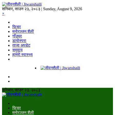
शनिबार, साउन २३, २०८३ | Sunday, August 9, 2026
×
फिचर
मनाेरञ्जन शैली
गाँउघर
डायाेस्परा
ताजा अपडेट
समुदाय
हाम्राे स्वास्थ्य
शनिबार, साउन २३, २०८३
फिचर
मनाेरञ्जन शैली