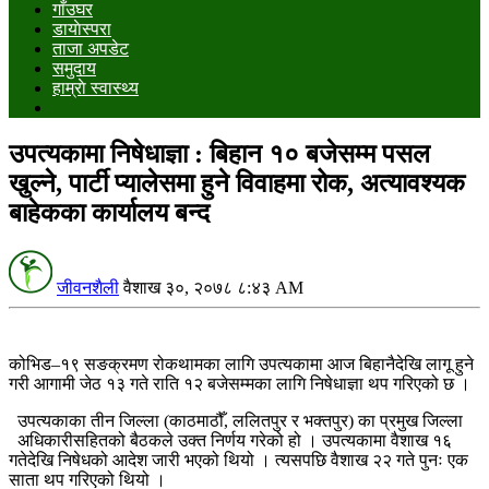
गाँउघर
डायाेस्परा
ताजा अपडेट
समुदाय
हाम्राे स्वास्थ्य
उपत्यकामा निषेधाज्ञा : बिहान १० बजेसम्म पसल
खुल्ने, पार्टी प्यालेसमा हुने विवाहमा रोक, अत्यावश्यक
बाहेकका कार्यालय बन्द
जीवनशैली
वैशाख ३०, २०७८ ८:४३ AM
कोभिड–१९ सङक्रमण रोकथामका लागि उपत्यकामा आज बिहानैदेखि लागू हुने
गरी आगामी जेठ १३ गते राति १२ बजेसम्मका लागि निषेधाज्ञा थप गरिएको छ ।
उपत्यकाका तीन जिल्ला (काठमाठौँ, ललितपुर र भक्तपुर) का प्रमुख जिल्ला
अधिकारीसहितको बैठकले उक्त निर्णय गरेको हो । उपत्यकामा वैशाख १६
गतेदेखि निषेधको आदेश जारी भएको थियो । त्यसपछि वैशाख २२ गते पुनः एक
साता थप गरिएको थियो ।