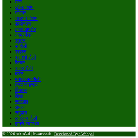
खेल
खोज/विशेष
गाँउघर
चाडपर्व विशेष
डायाेस्परा
ताजा अपडेट
नवप्रर्बतन
पर्यटन
पर्वशैली
प्रवास
प्रविधी शैली
फिचर
बजार शैली
बजेट
मनाेरञ्जन शैली
मुख्य समाचार
विकास
शिक्षा
समाचार
समाज
समुदाय
स्वास्थ्य शैली
हाम्राे स्वास्थ्य
© 2026 जीवनशैली | Jiwanshaili |
Developed By : Webpal