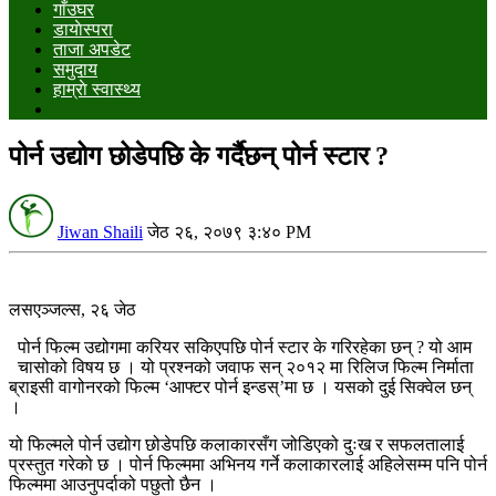
गाँउघर
डायाेस्परा
ताजा अपडेट
समुदाय
हाम्राे स्वास्थ्य
पोर्न उद्योग छोडेपछि के गर्दैछन् पोर्न स्टार ?
Jiwan Shaili
जेठ २६, २०७९ ३:४० PM
लसएञ्जल्स, २६ जेठ
पोर्न फिल्म उद्योगमा करियर सकिएपछि पोर्न स्टार के गरिरहेका छन् ? यो आम
चासोको विषय छ । यो प्रश्नको जवाफ सन् २०१२ मा रिलिज फिल्म निर्माता
ब्राइसी वागोनरको फिल्म ‘आफ्टर पोर्न इन्डस्’मा छ । यसको दुई सिक्वेल छन्
।
यो फिल्मले पोर्न उद्योग छोडेपछि कलाकारसँग जोडिएको दुःख र सफलतालाई
प्रस्तुत गरेको छ । पोर्न फिल्ममा अभिनय गर्ने कलाकारलाई अहिलेसम्म पनि पोर्न
फिल्ममा आउनुपर्दाको पछुतो छैन ।