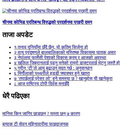
चीनमा कोभिड प्रतिबन्ध विरुद्धको प्रदर्शनमा प्रहरी दमन
ताजा अपडेट
१
तनाव दुनियाँमा छँदै छैन, यो कृतिम सिर्जना हो
२
वायु प्रदूषणले बालबालिकाको मस्तिष्क विकासमा घातक असर
३
नेपालमा फार्मेसी पेशाको विकास क्रम र आजको अवस्था
४
खलिल जिब्रानलाई पढ्नु भनेको राम्रो डाक्टरलाई भेट्नु जस्तै हो
५
ग्रीन ‘टी’ले आयु बढाउन मदत गर्छ : अनुसन्धान
६
मिर्गौलाको पथ्थरीले हड्डी फ्याक्चर हुने खतरा
७
‘तपाईलाई प्रेसर लो’ हुने समस्या छ ? खानुहोस् यी खानेकुरा
८
आज राष्ट्रिय टोपी दिवस मनाइँदै
धेरै पढिएका
मानिस किन जागिर छाड्छन् ? यस्ता छन् ७ कारण
ब्ल्याक टी सेवन महिनावारीमा फाइदाजनक