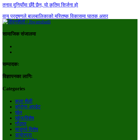
तनाव दुनियाँमा छँदै छैन, यो कृतिम सिर्जना हो
वायु प्रदूषणले बालबालिकाको मस्तिष्क विकासमा घातक असर
सामाजिक संजालमा
सम्पादकः
विज्ञापनका लागिः
Categories
कला शैली
कोरोना अपडेट
खेल
खोज/विशेष
गाँउघर
चाडपर्व विशेष
डायाेस्परा