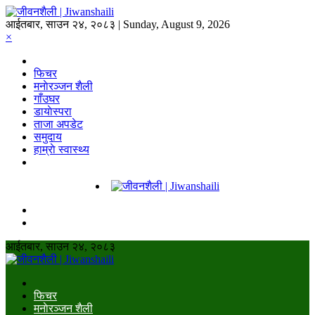
आईतबार, साउन २४, २०८३ | Sunday, August 9, 2026
×
फिचर
मनाेरञ्जन शैली
गाँउघर
डायाेस्परा
ताजा अपडेट
समुदाय
हाम्राे स्वास्थ्य
आईतबार, साउन २४, २०८३
फिचर
मनाेरञ्जन शैली