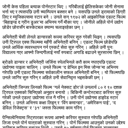
जोनी केस पहिला ब्ल्याक पोर्नस्टार थिए । गरिबीलाई झेलिसकेका जोनी सेनामा
भर्ना भए र त्यसपछि उनी च्याम्पियन बक्सर बने । यसपछि उनले ड्रामाको डिग्री
लिए र म्युजिकल्समा स्टार बने । उनले सन् १९७२ को आइकोनिक एडल्ट फिल्म
‘बिहाइन्ड द ग्रीन डुअर’मा अभिनय गर्ने मौका पाए । जोनीले अहिले पोर्न उद्योग
छोडेर छोरासँग बास्केटबल क्याम्प चलाइरहेका छन् ।
अभिनेत्री चेसी लेनले डान्सरको रूपमा करियर सुरु गरेकी थिइन् । त्यसपछि
उनी ट्रिपल एक्स फिल्ममा महँगी अभिनेत्री बनिन् । एडल्ट फिल्म छोडेपछि
उनले आर्थिक व्यवस्थापन गर्न एस्कर्ट सेवा सुरु गरिन् । अहिले उनी पुनः
विद्यालय गएर आफ्नो जिन्दगीलाई नयाँ रुपबाट अगाडि बढाउने सुरसारमा छिन् ।
ब्रोडवे डान्सर र अभिनेत्री जर्जिना स्पेलभिनले कतै काम नपाएपछि एडल्ट
उद्योगमा पाइला चालिन् । उनले फिल्म ‘द डेभिल इन मिस जोन्स’मा अभिनय
गरेपछि उनी एडल्ट फिल्ममा सर्वकालीन सफल अभिनेत्री बनिन् । यो फिल्मपछि
उनले जागिर सुरु गरिन् र अहिले उनी सेवानिवृत्त भइसकेकी छन् ।
अभिनेत्री जिन्जर लिनको फिल्म ‘गर्ल नेक्सट डोर’ले उनलार्य ८० र ९० दशक
ट्रिपल एक्सको चिनिएको अनुहार बनायो । बिकिनी कन्टेस्टबाट करियर सुरु
गरेकी उनले एडल्ट उद्योगमा राज नै गरिन् । उनी पोर्न उद्योगमा हाइपेड स्टार
बनिन् । उनले अभिनय कक्षा लिइन् र ‘विंग कमान्डर’, ‘अमेरिकन पाई’, ‘द
डेविल रिजेक्ट्स’ र ‘३१’ जस्ता फिल्ममा काम गरिन् ।
पेन्सिल्वेनियामा स्ट्रिपरका रूपमा आफ्नो करियर सुरुवात गरेपछि अभिनेत्री
लिजा एनले पोर्न यात्राको सुरुवात गरिन् । पोर्न फिल्ममा आउनुको उनको उद्देश्य
डान्सिङ करियर बनाउन थियो । उनले १५ वर्षसम्म पोर्न फिल्ममा डान्सरका