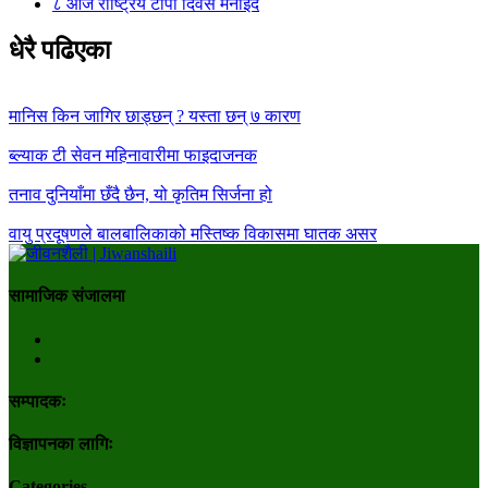
८
आज राष्ट्रिय टोपी दिवस मनाइँदै
धेरै पढिएका
मानिस किन जागिर छाड्छन् ? यस्ता छन् ७ कारण
ब्ल्याक टी सेवन महिनावारीमा फाइदाजनक
तनाव दुनियाँमा छँदै छैन, यो कृतिम सिर्जना हो
वायु प्रदूषणले बालबालिकाको मस्तिष्क विकासमा घातक असर
सामाजिक संजालमा
सम्पादकः
विज्ञापनका लागिः
Categories