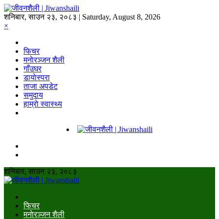
शनिबार, साउन २३, २०८३ | Saturday, August 8, 2026
×
फिचर
मनाेरञ्जन शैली
गाँउघर
डायाेस्परा
ताजा अपडेट
समुदाय
हाम्राे स्वास्थ्य
शनिबार, साउन २३, २०८३
फिचर
मनाेरञ्जन शैली