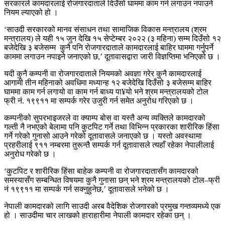
सरकारले कामदारलाई रोजगारदाताले दिउँसो घाममा काम गर्न लगाउन नपाउने
नियम ल्याएको हो ।
‘साउदी सरकारको मानव संसाधन तथा सामाजिक विकास मन्त्रालय (श्रम
मन्त्रालय) ले यही १५ जुन देखि १५ सेप्टेम्बर २०२२ (३ महिना) सम्म दिउँसो १२
बजेदेखि ३ बजेसम्म कुनै पनि रोजगारदाताले कामदारलाई बाहिर घाममा गर्नुपर्ने
काममा लगाउन नपाइने जनाएको छ,’ दूतावासद्वारा जारी विज्ञप्तिमा भनिएको छ ।
यदी कुनै कम्पनी वा रोजगारदाताले नियमको अवज्ञा गरेर कुनै कामदारलाई
आगामी तीन महिनाको अवधिमा मध्यान्ह १२ बजेदेखि दिउँसो ३ बजेसम्म बाहिर
घाममा काम गर्न लगायो वा काम गर्न बाध्य पा¥यो भने श्रम मन्त्रालयको टोल
फ्री नं. १९९११ मा सम्पर्क गरेर उजुरी गर्न समेत अनुरोध गरिएको छ ।
कम्पनीको सुपरभाइजरले वा क्याम्प बोस वा यस्तै अन्य व्यक्तिले कामदारको
गल्ती नै नभएको बेलामा पनि कुटपिट गर्ने तथा विभिन्न प्रकारका शारीरिक हिंसा
गर्ने गरेको गुनासो आउने गरेको दूतावासले जनाएको छ । यस्तो अवस्थामा
प्रहरीलाई ९११ नम्बरमा तुरून्तै सम्पर्क गर्न दूतावासले त्यहाँ रहेका नेपालीलाई
अनुरोध गरेको छ ।
‘कुटपिट र शारीरिक हिंसा बाहेक कम्पनी वा रोजगारदातासँग कामदारको
समस्यासँग सम्बन्धित विषयमा कुनै गुनासा छन् भने श्रम मन्त्रालयको टोल–फ्री
नं १९९११ मा सम्पर्क गर्न सक्नुहुनेछ,’ दूतावासले भनेको छ ।
नेपाली कामदारको लागि साउदी अरब वैदेशिक रोजगारको प्रमुख गन्तव्यमध्ये एक
हो । साउदीमा चार लाखको हाराहारीमा नेपाली कामदार रहेका छन् ।