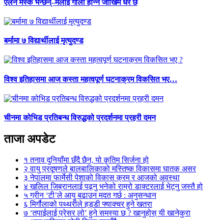
एलन मस्क भन्छन्–मलाई गोली हान्ने जोखिम धेरै छ
बर्मामा ७ विद्यार्थीलाई मृत्युदण्ड
विश्व इतिहासमा आज कस्ता महत्वपूर्ण घटनाक्रम विकसित भए…
चीनमा कोभिड प्रतिबन्ध विरुद्धको प्रदर्शनमा प्रहरी दमन
ताजा अपडेट
१
तनाव दुनियाँमा छँदै छैन, यो कृतिम सिर्जना हो
२
वायु प्रदूषणले बालबालिकाको मस्तिष्क विकासमा घातक असर
३
नेपालमा फार्मेसी पेशाको विकास क्रम र आजको अवस्था
४
खलिल जिब्रानलाई पढ्नु भनेको राम्रो डाक्टरलाई भेट्नु जस्तै हो
५
ग्रीन ‘टी’ले आयु बढाउन मदत गर्छ : अनुसन्धान
६
मिर्गौलाको पथ्थरीले हड्डी फ्याक्चर हुने खतरा
७
‘तपाईलाई प्रेसर लो’ हुने समस्या छ ? खानुहोस् यी खानेकुरा