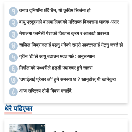
१
तनाव दुनियाँमा छँदै छैन, यो कृतिम सिर्जना हो
२
वायु प्रदूषणले बालबालिकाको मस्तिष्क विकासमा घातक असर
३
नेपालमा फार्मेसी पेशाको विकास क्रम र आजको अवस्था
४
खलिल जिब्रानलाई पढ्नु भनेको राम्रो डाक्टरलाई भेट्नु जस्तै हो
५
ग्रीन ‘टी’ले आयु बढाउन मदत गर्छ : अनुसन्धान
६
मिर्गौलाको पथ्थरीले हड्डी फ्याक्चर हुने खतरा
७
‘तपाईलाई प्रेसर लो’ हुने समस्या छ ? खानुहोस् यी खानेकुरा
८
आज राष्ट्रिय टोपी दिवस मनाइँदै
धेरै पढिएका