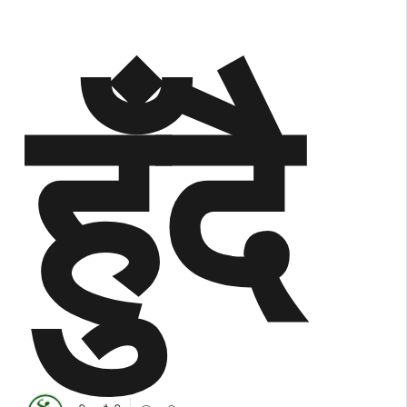
हुँदै