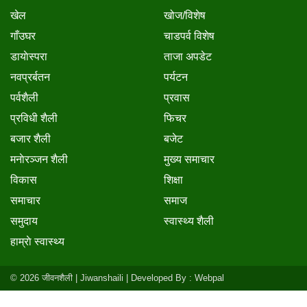
खेल
खोज/विशेष
गाँउघर
चाडपर्व विशेष
डायाेस्परा
ताजा अपडेट
नवप्रर्बतन
पर्यटन
पर्वशैली
प्रवास
प्रविधी शैली
फिचर
बजार शैली
बजेट
मनाेरञ्जन शैली
मुख्य समाचार
विकास
शिक्षा
समाचार
समाज
समुदाय
स्वास्थ्य शैली
हाम्राे स्वास्थ्य
© 2026 जीवनशैली | Jiwanshaili |
Developed By : Webpal