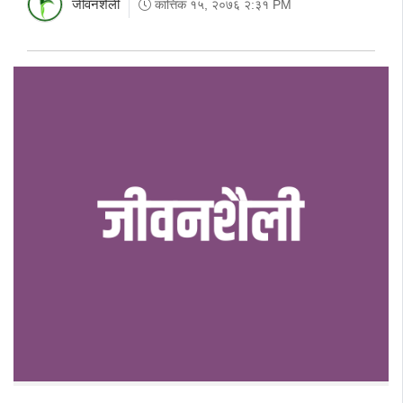
जीवनशैली
कात्तिक १५, २०७६ २:३१ PM