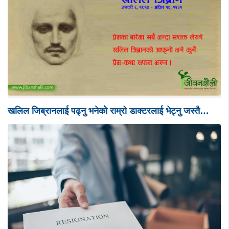
खलिल जिब्रानलाई पढ्नु भनेको राम्रो डाक्टरलाई भेट्नु जस्तै…