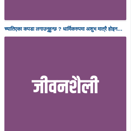
च्यातिएका कपडा लगाउनुहुन्छ ? धार्मिकरुपमा अशुभ मात्रै होइन…