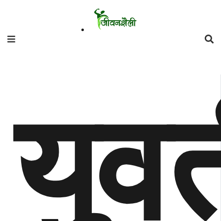
फिचर
मनाेरञ्जन
शैली
युव
गाँउघर
डायाेस्परा
ताजा
अपडेट
समुदाय
हाम्राे
स्वास्थ्य