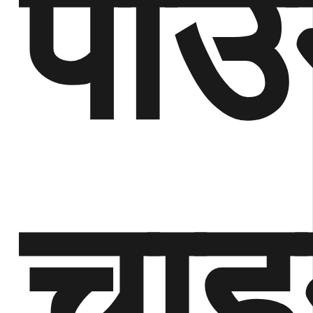
पाउ
चाह