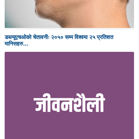
डब्ल्यूएचओको चेतावनीः २०५० सम्म विश्वमा २५ प्रतिशत
मानिसहरु…