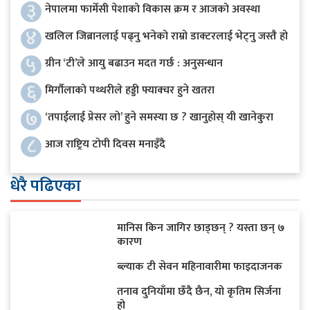
३
नेपालमा फार्मेसी पेशाको विकास क्रम र आजको अवस्था
४
खलिल जिब्रानलाई पढ्नु भनेको राम्रो डाक्टरलाई भेट्नु जस्तै हो
५
ग्रीन ‘टी’ले आयु बढाउन मदत गर्छ : अनुसन्धान
६
मिर्गौलाको पथ्थरीले हड्डी फ्याक्चर हुने खतरा
७
‘तपाईलाई प्रेसर लो’ हुने समस्या छ ? खानुहोस् यी खानेकुरा
८
आज राष्ट्रिय टोपी दिवस मनाइँदै
धेरै पढिएका
मानिस किन जागिर छाड्छन् ? यस्ता छन् ७
कारण
ब्ल्याक टी सेवन महिनावारीमा फाइदाजनक
तनाव दुनियाँमा छँदै छैन, यो कृतिम सिर्जना
हो