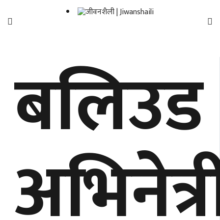
फिचर
बलिउड
मनाेरञ्जन
शैली
गाँउघर
डायाेस्परा
अभिनेत्र
ताजा
अपडेट
समुदाय
हाम्राे
स्वास्थ्य