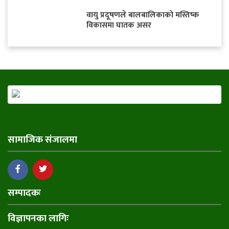
वायु प्रदूषणले बालबालिकाको मस्तिष्क
विकासमा घातक असर
सामाजिक संजालमा
सम्पादकः
विज्ञापनका लागिः