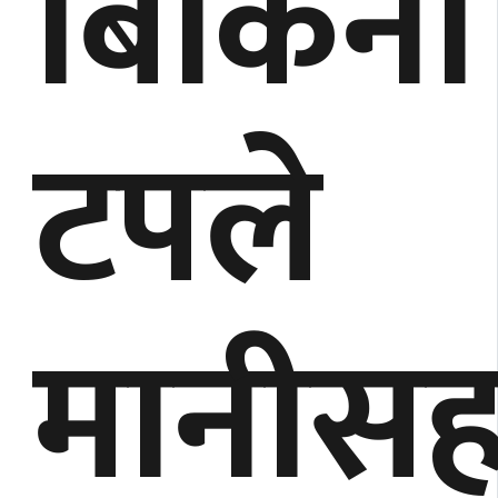
बिकिनी
टपले
मानीसह