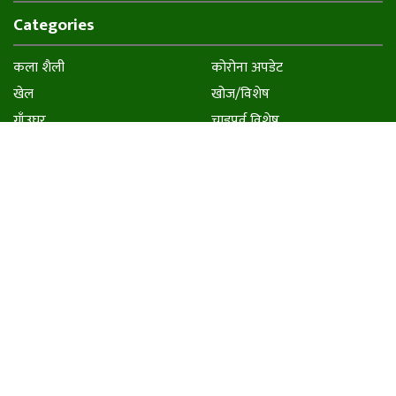
Categories
कला शैली
कोरोना अपडेट
खेल
खोज/विशेष
गाँउघर
चाडपर्व विशेष
डायाेस्परा
ताजा अपडेट
नवप्रर्बतन
पर्यटन
पर्वशैली
प्रवास
प्रविधी शैली
फिचर
बजार शैली
बजेट
मनाेरञ्जन शैली
मुख्य समाचार
विकास
शिक्षा
समाचार
समाज
समुदाय
स्वास्थ्य शैली
हाम्राे स्वास्थ्य