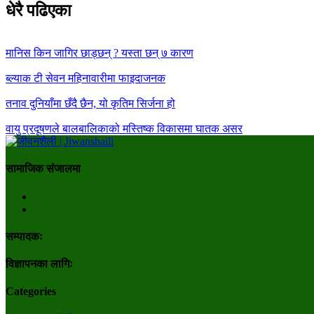
धेरै पढिएका
मानिस किन जागिर छाड्छन् ? यस्ता छन् ७ कारण
ब्ल्याक टी सेवन महिनावारीमा फाइदाजनक
तनाव दुनियाँमा छँदै छैन, यो कृतिम सिर्जना हो
वायु प्रदूषणले बालबालिकाको मस्तिष्क विकासमा घातक असर
सामाजिक संजालमा
सम्पादकः
विज्ञापनका लागिः
Categories