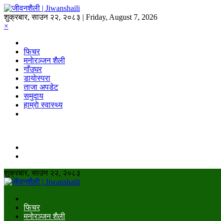
शुक्रबार, साउन २२, २०८३ | Friday, August 7, 2026
×
फिचर
मनाेरञ्जन शैली
गाँउघर
डायाेस्परा
ताजा अपडेट
समुदाय
हाम्राे स्वास्थ्य
शुक्रबार, साउन २२, २०८३
फिचर
मनाेरञ्जन शैली