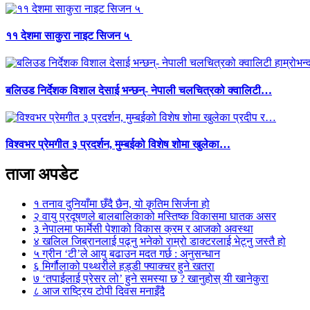
११ देशमा साकुरा नाइट सिजन ५
बलिउड निर्देशक विशाल देसाई भन्छन्- नेपाली चलचित्रको क्वालिटी…
विश्वभर प्रेमगीत ३ प्रदर्शन, मुम्बईको विशेष शोमा खुलेका…
ताजा अपडेट
१
तनाव दुनियाँमा छँदै छैन, यो कृतिम सिर्जना हो
२
वायु प्रदूषणले बालबालिकाको मस्तिष्क विकासमा घातक असर
३
नेपालमा फार्मेसी पेशाको विकास क्रम र आजको अवस्था
४
खलिल जिब्रानलाई पढ्नु भनेको राम्रो डाक्टरलाई भेट्नु जस्तै हो
५
ग्रीन ‘टी’ले आयु बढाउन मदत गर्छ : अनुसन्धान
६
मिर्गौलाको पथ्थरीले हड्डी फ्याक्चर हुने खतरा
७
‘तपाईलाई प्रेसर लो’ हुने समस्या छ ? खानुहोस् यी खानेकुरा
८
आज राष्ट्रिय टोपी दिवस मनाइँदै