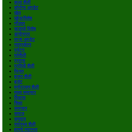
कला शैली
कोरोना अपडेट
खेल
खोज/विशेष
गाँउघर
चाडपर्व विशेष
डायाेस्परा
ताजा अपडेट
नवप्रर्बतन
पर्यटन
पर्वशैली
प्रवास
प्रविधी शैली
फिचर
बजार शैली
बजेट
मनाेरञ्जन शैली
मुख्य समाचार
विकास
शिक्षा
समाचार
समाज
समुदाय
स्वास्थ्य शैली
हाम्राे स्वास्थ्य