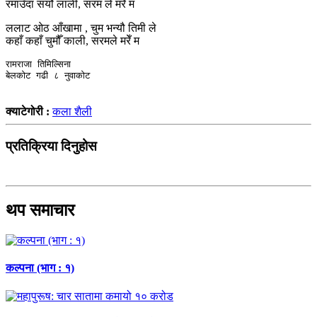
रमाउँदा सर्यो लाली, सरम ले मरेँ म
ललाट ओठ आँखामा , चुम भन्यौ तिमी ले
कहाँ कहाँ चुमौँ काली, सरमले मरेँ म
रामराजा तिमिल्सिना

बेलकोट गढी ८ नुवाकोट
क्याटेगोरी :
कला शैली
प्रतिक्रिया दिनुहोस
थप समाचार
कल्पना (भाग : १)