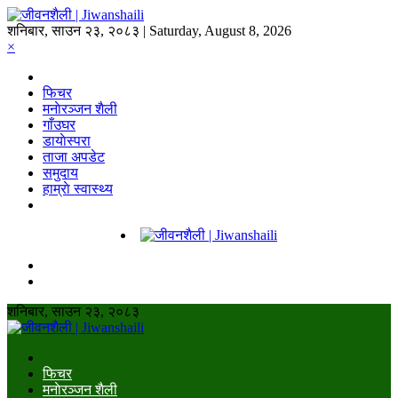
शनिबार, साउन २३, २०८३ | Saturday, August 8, 2026
×
फिचर
मनाेरञ्जन शैली
गाँउघर
डायाेस्परा
ताजा अपडेट
समुदाय
हाम्राे स्वास्थ्य
शनिबार, साउन २३, २०८३
फिचर
मनाेरञ्जन शैली