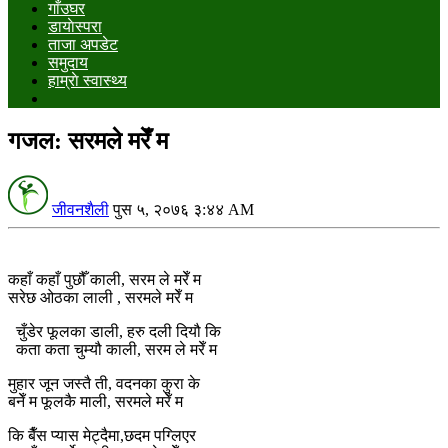
गाँउघर
डायाेस्परा
ताजा अपडेट
समुदाय
हाम्राे स्वास्थ्य
गजल: सरमले मरेँ म
जीवनशैली
पुस ५, २०७६ ३:४४ AM
कहाँ कहाँ पुछौँ काली, सरम ले मरेँ म
सरेछ ओठका लाली , सरमले मरेँ म
चुँडेर फूलका डाली, हरु दली दियौ कि
कता कता चुम्यौ काली, सरम ले मरेँ म
मुहार जून जस्तै ती, वदनका कुरा के
बनेँ म फूलकै माली, सरमले मरेँ म
कि बैँस प्यास मेट्दैमा,छदम पग्लिएर