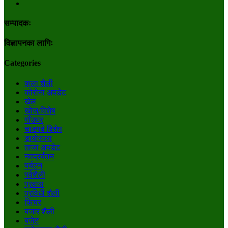
सम्पादकः
विज्ञापनका लागिः
Categories
कला शैली
कोरोना अपडेट
खेल
खोज/विशेष
गाँउघर
चाडपर्व विशेष
डायाेस्परा
ताजा अपडेट
नवप्रर्बतन
पर्यटन
पर्वशैली
प्रवास
प्रविधी शैली
फिचर
बजार शैली
बजेट