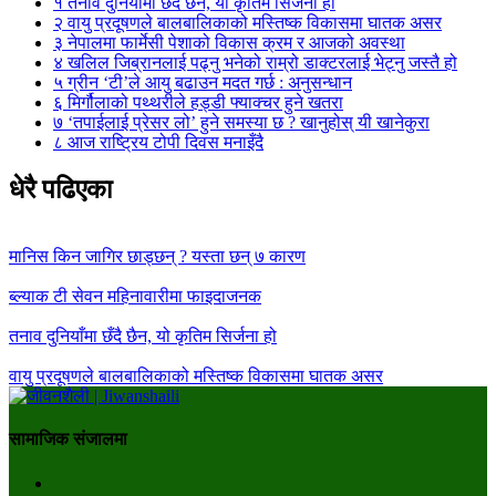
१
तनाव दुनियाँमा छँदै छैन, यो कृतिम सिर्जना हो
२
वायु प्रदूषणले बालबालिकाको मस्तिष्क विकासमा घातक असर
३
नेपालमा फार्मेसी पेशाको विकास क्रम र आजको अवस्था
४
खलिल जिब्रानलाई पढ्नु भनेको राम्रो डाक्टरलाई भेट्नु जस्तै हो
५
ग्रीन ‘टी’ले आयु बढाउन मदत गर्छ : अनुसन्धान
६
मिर्गौलाको पथ्थरीले हड्डी फ्याक्चर हुने खतरा
७
‘तपाईलाई प्रेसर लो’ हुने समस्या छ ? खानुहोस् यी खानेकुरा
८
आज राष्ट्रिय टोपी दिवस मनाइँदै
धेरै पढिएका
मानिस किन जागिर छाड्छन् ? यस्ता छन् ७ कारण
ब्ल्याक टी सेवन महिनावारीमा फाइदाजनक
तनाव दुनियाँमा छँदै छैन, यो कृतिम सिर्जना हो
वायु प्रदूषणले बालबालिकाको मस्तिष्क विकासमा घातक असर
सामाजिक संजालमा