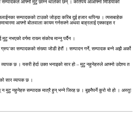
केही सम्पादकले आफ्नो मुटु छाम्‍न थालेका छन् । कतिपय आआफ्ना मिडियाको
ला अनलाईनका सम्पादकको टाउको जोड्दा करिब दुई हजार थपिन्छ । त्यसबाहेक
र समाचारमा आफ्नो बोलवाला कायम गर्नसक्ने अथवा बाह्रलाई एक्काइस र
मुटु नभएको वर्गमा राख्‍न संकोच मान्‍नु पर्दैन ।
प’का सम्पादकको संख्या जोडी हेरौं । सम्पादन गर्ने, सम्पादक बन्‍ने अझै अर्को
।
 व्यापक छ । यसरी हेर्दा उक्त भनाइको सार हो – मुटु नहुनेहरुले आफ्नो उदेश्य त
यसको सार व्यापक छ ।
ुटु नहुनेहरु सम्पादक मात्रै हुन् भन्‍ने जिरह छ । बुझ्नैपर्ने कुरो यो हो । अस्तु!