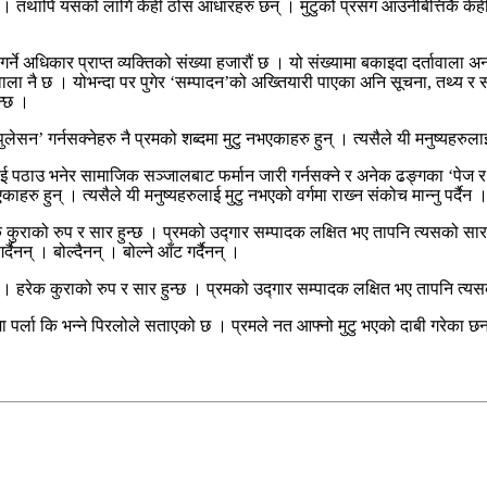
किल छ । तथापि यसको लागि केही ठोस आधारहरु छन् । मुटुको प्रसंग आउनेबित्तिकै 
र्ने अधिकार प्राप्त व्यक्तिको संख्या हजारौं छ । यो संख्यामा बकाइदा दर्तावा
वाला नै छ । योभन्दा पर पुगेर ‘सम्पादन’को अख्तियारी पाएका अनि सूचना, तथ्य 
न्छ ।
पुलेसन’ गर्नसक्‍नेहरु नै प्रमको शब्दमा मुटु नभएकाहरु हुन् । त्यसैले यी मनुष्यहरुलाई 
ठाउ भनेर सामाजिक सञ्‍जालबाट फर्मान जारी गर्नसक्‍ने र अनेक ढङ्गका ‘पेज र ग्रु
काहरु हुन् । त्यसैले यी मनुष्यहरुलाई मुटु नभएको वर्गमा राख्‍न संकोच मान्‍नु पर्दैन 
ेक कुराको रुप र सार हुन्छ । प्रमको उद्‍गार सम्पादक लक्षित भए तापनि त्यसको सार
ैनन् । बोल्दैनन् । बोल्ने आँट गर्दैनन् ।
ैन । हरेक कुराको रुप र सार हुन्छ । प्रमको उद्‍गार सम्पादक लक्षित भए तापनि त्
ा पर्ला कि भन्‍ने पिरलोले सताएको छ । प्रमले नत आफ्नो मुटु भएको दाबी गरेका छन् न म