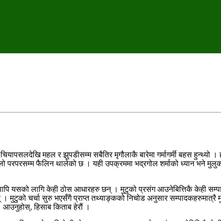
चियापसलदेखि महल र झुपडीसम्म सबैतिर मृगौलाकै बारेमा गर्मागर्मी बहस हुन्थ्यो
पिरलो परपरसम्म फैलिन थालेको छ । यही उपक्रममा भद्रगोल शर्माको ध्यान भने मुल
 । तथापि यसको लागि केही ठोस आधारहरु छन् । मुटुको प्रसंग आउनेबित्तिकै केही स
् । मुटुको चर्चा सुरु भएसँगै प्राप्त तथ्याङ्कको निचोड अनुसार सम्पादकहरुमात्रै 
 । आउनुहोस्, हिसाब किताब हेरौं ।