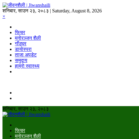
शनिबार, साउन २३, २०८३ | Saturday, August 8, 2026
×
फिचर
मनाेरञ्जन शैली
गाँउघर
डायाेस्परा
ताजा अपडेट
समुदाय
हाम्राे स्वास्थ्य
शनिबार, साउन २३, २०८३
फिचर
मनाेरञ्जन शैली