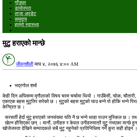
गाँउघर
डायाेस्परा
ताजा अपडेट
समुदाय
हाम्राे स्वास्थ्य
मुटु हराएको मान्छे
जीवनशैली
माघ ४, २०७६ ४:०० AM
भद्रगोल शर्मा
केही दिन अघिसम्म मृगौलाको विषय चरम चर्चामा थियो । गाउँबेसी, चोक, चौतारी, 
एकाएक बहस मुटुतिर सरेको छ । मुटुको बहस मुटुको घाउ बन्‍ने पो होकि भन्‍ने 
केन्द्रित छ ।
सरसर्ती हेर्दा मुटु हराएको जनसंख्या यति नै छ भन्‍ने थाहा पाउन मुस्किल छ
खेल्न हौसिएका छन् । मानौं, उनीहरु र केवल उनीहरुमात्रै मुटु नभएका मान्छे हुन
खोजेजस्ता देखिने सम्पादकले सबै मुटु नहुनेको प्रतिनिधित्व गर्ने कुरा सही होइन