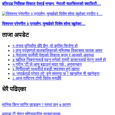
बलिउड निर्देशक विशाल देसाई भन्छन्- नेपाली चलचित्रको क्वालिटी…
विश्वभर प्रेमगीत ३ प्रदर्शन, मुम्बईको विशेष शोमा खुलेका…
ताजा अपडेट
१
तनाव दुनियाँमा छँदै छैन, यो कृतिम सिर्जना हो
२
वायु प्रदूषणले बालबालिकाको मस्तिष्क विकासमा घातक असर
३
नेपालमा फार्मेसी पेशाको विकास क्रम र आजको अवस्था
४
खलिल जिब्रानलाई पढ्नु भनेको राम्रो डाक्टरलाई भेट्नु जस्तै हो
५
ग्रीन ‘टी’ले आयु बढाउन मदत गर्छ : अनुसन्धान
६
मिर्गौलाको पथ्थरीले हड्डी फ्याक्चर हुने खतरा
७
‘तपाईलाई प्रेसर लो’ हुने समस्या छ ? खानुहोस् यी खानेकुरा
८
आज राष्ट्रिय टोपी दिवस मनाइँदै
धेरै पढिएका
मानिस किन जागिर छाड्छन् ? यस्ता छन् ७ कारण
ब्ल्याक टी सेवन महिनावारीमा फाइदाजनक