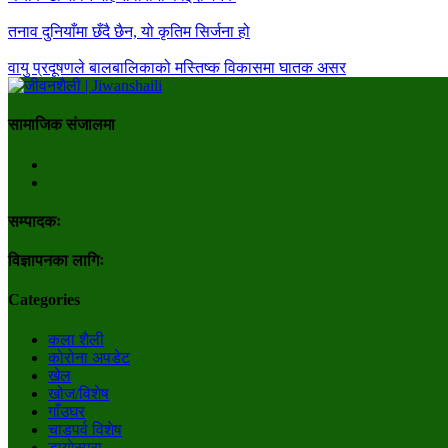
तनाव दुनियाँमा छँदै छैन, यो कृतिम सिर्जना हो
वायु प्रदूषणले बालबालिकाको मस्तिष्क विकासमा घातक असर
सामाजिक संजालमा
सम्पादकः
विज्ञापनका लागिः
Categories
कला शैली
कोरोना अपडेट
खेल
खोज/विशेष
गाँउघर
चाडपर्व विशेष
डायाेस्परा