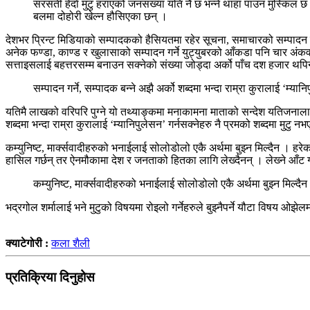
सरसर्ती हेर्दा मुटु हराएको जनसंख्या यति नै छ भन्‍ने थाहा पाउन मुस्
बलमा दोहोरी खेल्न हौसिएका छन् ।
देशभर प्रिन्ट मिडियाको सम्पादकको हैसियतमा रहेर सूचना, समाचारको सम्पादन ग
अनेक फण्डा, काण्ड र खुलासाको सम्पादन गर्ने युट्युबरको आँकडा पनि चार अंक
सत्ताइसलाई बहत्तरसम्म बनाउन सक्‍नेको संख्या जोड्दा अर्को पाँच दश हजार थपि
सम्पादन गर्ने, सम्पादक बन्‍ने अझै अर्को शब्दमा भन्दा राम्रा कुरालाई ‘म्यानि
यतिमै लाखको वरिपरि पुग्ने यो तथ्याङ्कमा मनाकामना माताको सन्देश यतिजनालाई प
शब्दमा भन्दा राम्रा कुरालाई ‘म्यानिपुलेसन’ गर्नसक्‍नेहरु नै प्रमको शब्दमा मुटु नभए
कम्युनिष्ट, मार्क्सवादीहरुको भनाईलाई सोलोडोलो एकै अर्थमा बुझ्न मिल्दैन । हर
हासिल गर्छन् तर ऐनमौकामा देश र जनताको हितका लागि लेख्‍दैनन् । लेख्‍ने आँट गर्द
कम्युनिष्ट, मार्क्सवादीहरुको भनाईलाई सोलोडोलो एकै अर्थमा बुझ्न मिल्द
भद्रगोल शर्मालाई भने मुटुको विषयमा रोइलो गर्नेहरुले बुझ्नैपर्ने यौटा विषय ओझेलम
क्याटेगोरी :
कला शैली
प्रतिक्रिया दिनुहोस