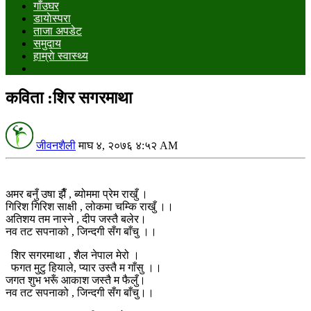
गाँउघर
डायाेस्परा
ताजा अपडेट
समुदाय
हाम्राे स्वास्थ्य
कविता :शिर सगरमाथा
जीवनशैली
माघ ४, २०७६ ४:५२ AM
अमर बनुँ उषा झैँ , ब्योममा प्रेम राखुँ ।
गिरिश गिरिश साक्षी , लोकमा चम्कि राखुँ ।।
अतिशय तम नास्ने , दीप जस्तै बलेर।
नव तट सपनाको , जिन्दगी सँग बाँचु ।।
शिर सगरमाथा , शैल नेपाल मेरो ।
फगत मुटु हियाले, प्यार उस्तै म गाँसु ।।
जगत शुभ भरूँ आकाश जस्तै म फैलुँ।
नव तट सपनाको , जिन्दगी सँग बाँचु।।