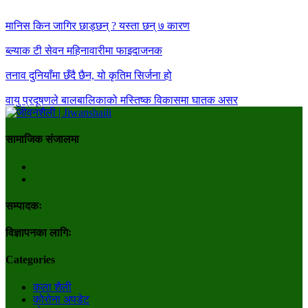
मानिस किन जागिर छाड्छन् ? यस्ता छन् ७ कारण
ब्ल्याक टी सेवन महिनावारीमा फाइदाजनक
तनाव दुनियाँमा छँदै छैन, यो कृतिम सिर्जना हो
वायु प्रदूषणले बालबालिकाको मस्तिष्क विकासमा घातक असर
सामाजिक संजालमा
सम्पादकः
विज्ञापनका लागिः
Categories
कला शैली
कोरोना अपडेट