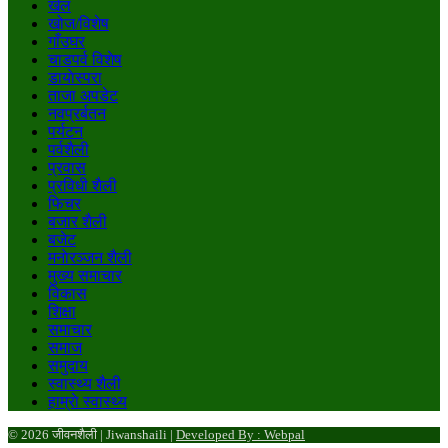
खेल
खोज/विशेष
गाँउघर
चाडपर्व विशेष
डायाेस्परा
ताजा अपडेट
नवप्रर्बतन
पर्यटन
पर्वशैली
प्रवास
प्रविधी शैली
फिचर
बजार शैली
बजेट
मनाेरञ्जन शैली
मुख्य समाचार
विकास
शिक्षा
समाचार
समाज
समुदाय
स्वास्थ्य शैली
हाम्राे स्वास्थ्य
© 2026 जीवनशैली | Jiwanshaili |
Developed By : Webpal