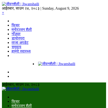
आईतबार, साउन २४, २०८३ | Sunday, August 9, 2026
×
फिचर
मनाेरञ्जन शैली
गाँउघर
डायाेस्परा
ताजा अपडेट
समुदाय
हाम्राे स्वास्थ्य
आईतबार, साउन २४, २०८३
फिचर
मनाेरञ्जन शैली