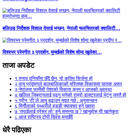
बलिउड निर्देशक विशाल देसाई भन्छन्- नेपाली चलचित्रको क्वालिटी…
विश्वभर प्रेमगीत ३ प्रदर्शन, मुम्बईको विशेष शोमा खुलेका…
ताजा अपडेट
१
तनाव दुनियाँमा छँदै छैन, यो कृतिम सिर्जना हो
२
वायु प्रदूषणले बालबालिकाको मस्तिष्क विकासमा घातक असर
३
नेपालमा फार्मेसी पेशाको विकास क्रम र आजको अवस्था
४
खलिल जिब्रानलाई पढ्नु भनेको राम्रो डाक्टरलाई भेट्नु जस्तै हो
५
ग्रीन ‘टी’ले आयु बढाउन मदत गर्छ : अनुसन्धान
६
मिर्गौलाको पथ्थरीले हड्डी फ्याक्चर हुने खतरा
७
‘तपाईलाई प्रेसर लो’ हुने समस्या छ ? खानुहोस् यी खानेकुरा
८
आज राष्ट्रिय टोपी दिवस मनाइँदै
धेरै पढिएका