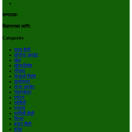
सम्पादकः
विज्ञापनका लागिः
Categories
कला शैली
कोरोना अपडेट
खेल
खोज/विशेष
गाँउघर
चाडपर्व विशेष
डायाेस्परा
ताजा अपडेट
नवप्रर्बतन
पर्यटन
पर्वशैली
प्रवास
प्रविधी शैली
फिचर
बजार शैली
बजेट