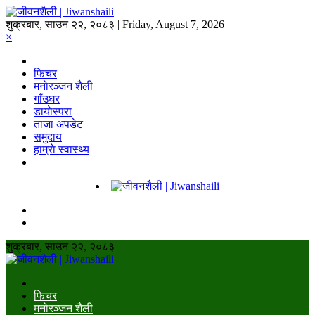
शुक्रबार, साउन २२, २०८३ | Friday, August 7, 2026
×
फिचर
मनाेरञ्जन शैली
गाँउघर
डायाेस्परा
ताजा अपडेट
समुदाय
हाम्राे स्वास्थ्य
शुक्रबार, साउन २२, २०८३
फिचर
मनाेरञ्जन शैली