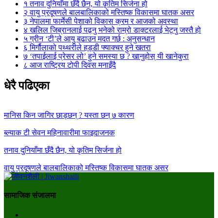
१
तनाव दुनियाँमा छँदै छैन, यो कृतिम सिर्जना हो
२
वायु प्रदूषणले बालबालिकाको मस्तिष्क विकासमा घातक असर
३
नेपालमा फार्मेसी पेशाको विकास क्रम र आजको अवस्था
४
खलिल जिब्रानलाई पढ्नु भनेको राम्रो डाक्टरलाई भेट्नु जस्तै हो
५
ग्रीन ‘टी’ले आयु बढाउन मदत गर्छ : अनुसन्धान
६
मिर्गौलाको पथ्थरीले हड्डी फ्याक्चर हुने खतरा
७
‘तपाईलाई प्रेसर लो’ हुने समस्या छ ? खानुहोस् यी खानेकुरा
८
आज राष्ट्रिय टोपी दिवस मनाइँदै
धेरै पढिएका
मानिस किन जागिर छाड्छन् ? यस्ता छन् ७ कारण
ब्ल्याक टी सेवन महिनावारीमा फाइदाजनक
तनाव दुनियाँमा छँदै छैन, यो कृतिम सिर्जना हो
वायु प्रदूषणले बालबालिकाको मस्तिष्क विकासमा घातक असर
सामाजिक संजालमा