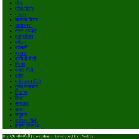
खेल
खोज/विशेष
गाँउघर
चाडपर्व विशेष
डायाेस्परा
ताजा अपडेट
नवप्रर्बतन
पर्यटन
पर्वशैली
प्रवास
प्रविधी शैली
फिचर
बजार शैली
बजेट
मनाेरञ्जन शैली
मुख्य समाचार
विकास
शिक्षा
समाचार
समाज
समुदाय
स्वास्थ्य शैली
हाम्राे स्वास्थ्य
© 2026 जीवनशैली | Jiwanshaili |
Developed By : Webpal