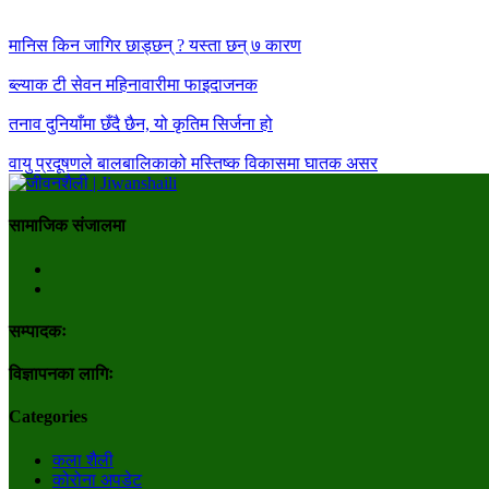
मानिस किन जागिर छाड्छन् ? यस्ता छन् ७ कारण
ब्ल्याक टी सेवन महिनावारीमा फाइदाजनक
तनाव दुनियाँमा छँदै छैन, यो कृतिम सिर्जना हो
वायु प्रदूषणले बालबालिकाको मस्तिष्क विकासमा घातक असर
सामाजिक संजालमा
सम्पादकः
विज्ञापनका लागिः
Categories
कला शैली
कोरोना अपडेट