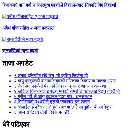
शिक्षकको माग गर्दा नगरप्रमुख महत्तोले विद्यालयबाट निकालिदिए विद्यार्थी
अवैध गाँजासहित २ जना पक्राउ
सुनचाँदीको मूल्य बढ्यो
ताजा अपडेट
१
तनाव दुनियाँमा छँदै छैन, यो कृतिम सिर्जना हो
२
वायु प्रदूषणले बालबालिकाको मस्तिष्क विकासमा घातक असर
३
नेपालमा फार्मेसी पेशाको विकास क्रम र आजको अवस्था
४
खलिल जिब्रानलाई पढ्नु भनेको राम्रो डाक्टरलाई भेट्नु जस्तै हो
५
ग्रीन ‘टी’ले आयु बढाउन मदत गर्छ : अनुसन्धान
६
मिर्गौलाको पथ्थरीले हड्डी फ्याक्चर हुने खतरा
७
‘तपाईलाई प्रेसर लो’ हुने समस्या छ ? खानुहोस् यी खानेकुरा
८
आज राष्ट्रिय टोपी दिवस मनाइँदै
धेरै पढिएका