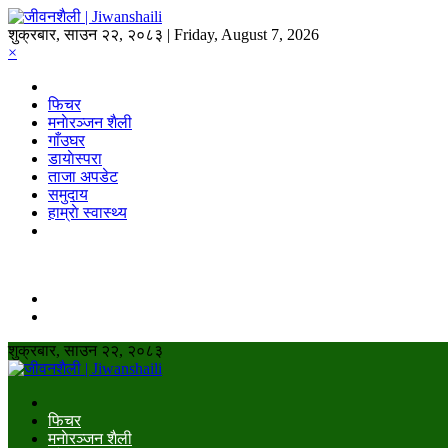
शुक्रबार, साउन २२, २०८३ | Friday, August 7, 2026
×
फिचर
मनाेरञ्जन शैली
गाँउघर
डायाेस्परा
ताजा अपडेट
समुदाय
हाम्राे स्वास्थ्य
शुक्रबार, साउन २२, २०८३
फिचर
मनाेरञ्जन शैली