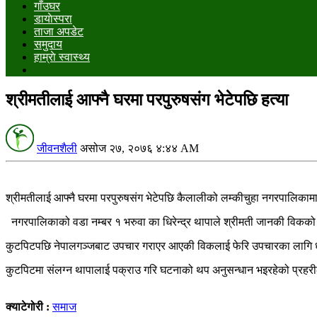
गाँउघर
डायाेस्परा
ताजा अपडेट
समुदाय
हाम्राे स्वास्थ्य
श्रीमतीलाई आफ्नै घरमा परपुरुषसंग भेटेपछि हत्या
जीवनशैली
असोज २७, २०७६ ४:४४ AM
श्रीमतीलाई आफ्नै घरमा परपुरुषसंग भेटेपछि कैलालीको लम्कीचुहा नगरपालिकामा
नगरपालिकाको वडा नम्बर १ भरुवा का धिरेन्द्र थापाले श्रीमती जानकी विकको 
कुटपिटपछि नेपालगञ्जबाट उपचार गराएर आएकी विकलाई फेरि उपचारका लागि धनगढीस्
कुटपिटमा संलग्न थापालाई पक्राउ गरि घटनाको थप अनुसन्धान भइरहेको प्रहर
क्याटेगोरी :
समाज