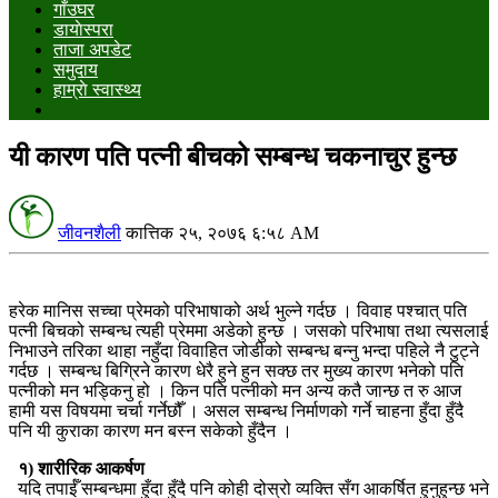
गाँउघर
डायाेस्परा
ताजा अपडेट
समुदाय
हाम्राे स्वास्थ्य
यी कारण पति पत्नी बीचको सम्बन्ध चकनाचुर हुन्छ
जीवनशैली
कात्तिक २५, २०७६ ६:५८ AM
हरेक मानिस सच्चा प्रेमको परिभाषाको अर्थ भुल्ने गर्दछ । विवाह पश्चात् पति
पत्नी बिचको सम्बन्ध त्यही प्रेममा अडेको हुन्छ । जसको परिभाषा तथा त्यसलाई
निभाउने तरिका थाहा नहुँदा विवाहित जोडीको सम्बन्ध बन्नु भन्दा पहिले नै टुट्ने
गर्दछ । सम्बन्ध बिग्रिने कारण धेरै हुने हुन सक्छ तर मुख्य कारण भनेको पति
पत्नीको मन भड्किनु हो । किन पति पत्नीको मन अन्य कतै जान्छ त रु आज
हामी यस विषयमा चर्चा गर्नेछौँ । असल सम्बन्ध निर्माणको गर्ने चाहना हुँदा हुँदै
पनि यी कुराका कारण मन बस्न सकेको हुँदैन ।
१) शारीरिक आकर्षण
यदि तपाईँ सम्बन्धमा हुँदा हुँदै पनि कोही दोस्रो व्यक्ति सँग आकर्षित हुनुहुन्छ भने