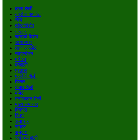
कला शैली
कोरोना अपडेट
खेल
खोज/विशेष
गाँउघर
चाडपर्व विशेष
डायाेस्परा
ताजा अपडेट
नवप्रर्बतन
पर्यटन
पर्वशैली
प्रवास
प्रविधी शैली
फिचर
बजार शैली
बजेट
मनाेरञ्जन शैली
मुख्य समाचार
विकास
शिक्षा
समाचार
समाज
समुदाय
स्वास्थ्य शैली