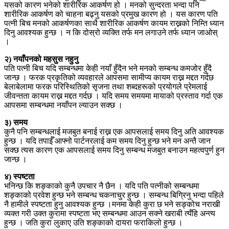
यसको कारण भनेको शारीरिक आकर्षण हो । मनको सुन्दरता भन्दा पनि
शारीरिक आकर्षण को चाहना बढ्नु यसको प्रमुख कारण हो । यस कारण पति
पत्नी बिच मनको आकर्षणका साथै शारीरिक आकर्षण कायम राख्नको निम्ति ध्यान
दिनु आवश्यक हुन्छ । न कि दोस्रो व्यक्ति तर्फ मन लगाउने तर्फ ध्यान जाओस्
।
२) नयाँपनको महसुस नहुनु
पति पत्नी बिच यदि सम्बन्धमा केही नयाँ हुँदैन भने मनको सम्बन्ध कमजोर हुँदै
जान्छ । फरक प्रकृतिको व्यवहारले आपसमा सामीप्य कायम राख्न मद्दत गर्दछ
बेलाबेलामा फरक परिस्थितिको सृजना तथा शब्दहरूको प्रयोगले प्रेमलाई
जीवन्तता कायम राख्न मद्दत गर्दछ । यदि समय समयमा मायाको प्रस्ताव गर्दा एक
आपसमा सम्बन्धमा नयाँपन ल्याउन सक्छ ।
३) समय
कुनै पनि सम्बन्धलाई मजबुत बनाई राख्न एक आपसलाई समय दिनु अति आवश्यक
हुन्छ । यदि तपाईँ आफ्नो पार्टनरलाई कम समय दिनु हुन्छ भने मन अन्तै जान
सक्छ त्यस कारण एक आपसलाई समय दिनु सम्बन्ध मजबुत बनाउन महत्वपुर्ण हुन
जान्छ ।
४) स्पष्टता
भनिन्छ कि शङ्काको कुनै उपचार नै छैन । यदि पति पत्नीको सम्बन्धमा
शङ्काको प्रवेश हुन्छ भने सम्बन्ध चकनाचुर हुन्छ । सम्बन्ध बिग्रिनु भन्दा पहिले
नै हामीले स्पष्टता हुनु आवश्यक हुन्छ ।मनमा केही कुरा छ भने सङ्कोच नराखी
व्यक्त गरी उक्त कुरामा स्पष्टता भए सम्बन्धमा आउन सक्ने खराबी त्यँहि अन्त्य
हुन्छ । जति कुरा लुकाए उति शङ्काको दायरा फराकिलो हुन्छ ।