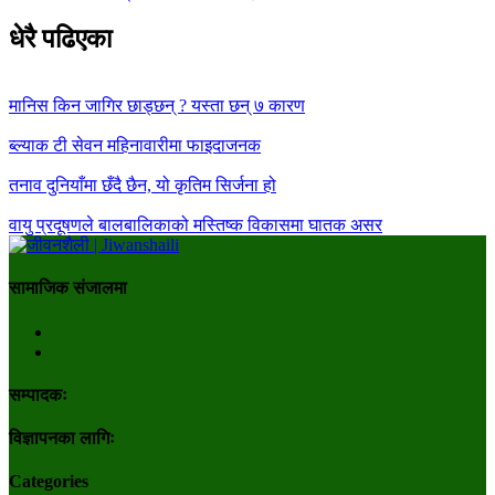
धेरै पढिएका
मानिस किन जागिर छाड्छन् ? यस्ता छन् ७ कारण
ब्ल्याक टी सेवन महिनावारीमा फाइदाजनक
तनाव दुनियाँमा छँदै छैन, यो कृतिम सिर्जना हो
वायु प्रदूषणले बालबालिकाको मस्तिष्क विकासमा घातक असर
सामाजिक संजालमा
सम्पादकः
विज्ञापनका लागिः
Categories