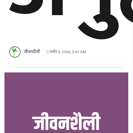
जीवनशैली
मंसीर १, २०७६ ३:५२ AM