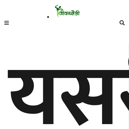
फिचर
यस
मनाेरञ्जन
शैली
गाँउघर
डायाेस्परा
ताजा
अपडेट
समुदाय
हाम्राे
स्वास्थ्य