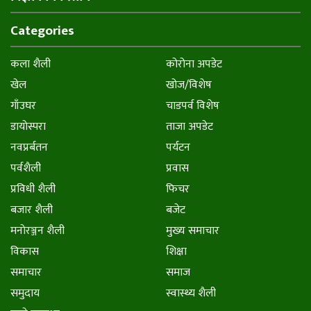
Categories
कला शैली
कोरोना अपडेट
खेल
खोज/विशेष
गाँउघर
चाडपर्व विशेष
डायाेस्परा
ताजा अपडेट
नवप्रर्बतन
पर्यटन
पर्वशैली
प्रवास
प्रविधी शैली
फिचर
बजार शैली
बजेट
मनाेरञ्जन शैली
मुख्य समाचार
विकास
शिक्षा
समाचार
समाज
समुदाय
स्वास्थ्य शैली