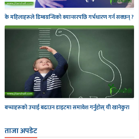
के महिलाहरूले डिम्बग्रन्थिको क्यान्सरपछि गर्भधारण गर्न सक्छन् ?
बच्चाहरूको उचाई बढाउन डाइटमा समावेश गर्नुहोस् यी खानेकुरा
ताजा अपडेट