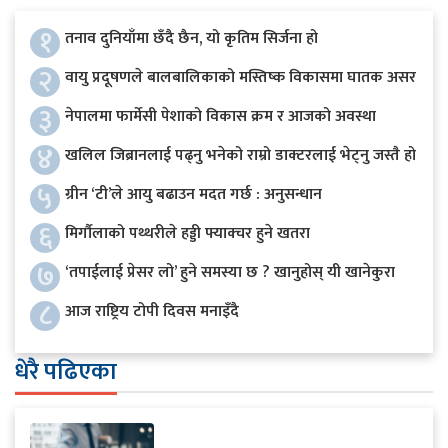
१
तनाव दुनियाँमा छँदै छैन, यो कृतिम सिर्जना हो
२
वायु प्रदूषणले बालबालिकाको मस्तिष्क विकासमा घातक असर
३
नेपालमा फार्मेसी पेशाको विकास क्रम र आजको अवस्था
४
खलिल जिब्रानलाई पढ्नु भनेको राम्रो डाक्टरलाई भेट्नु जस्तै हो
५
ग्रीन ‘टी’ले आयु बढाउन मदत गर्छ : अनुसन्धान
६
मिर्गौलाको पथ्थरीले हड्डी फ्याक्चर हुने खतरा
७
‘तपाईलाई प्रेसर लो’ हुने समस्या छ ? खानुहोस् यी खानेकुरा
८
आज राष्ट्रिय टोपी दिवस मनाइँदै
धेरै पढिएका