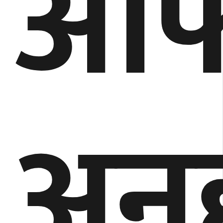
आफ्
अनु