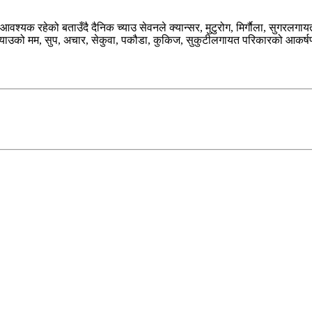
आवश्यक रहेको बताउँदै दैनिक च्याउ सेवनले क्यान्सर, मुटुरोग, मिर्गाैला, सुगरलगाय
का च्याउको मम, सुप, अचार, सेकुवा, पकौडा, कुकिज, सुकुटीलगायत परिकारको आकर्