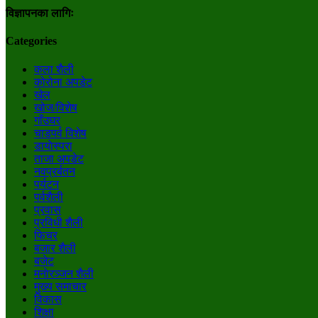
विज्ञापनका लागिः
Categories
कला शैली
कोरोना अपडेट
खेल
खोज/विशेष
गाँउघर
चाडपर्व विशेष
डायाेस्परा
ताजा अपडेट
नवप्रर्बतन
पर्यटन
पर्वशैली
प्रवास
प्रविधी शैली
फिचर
बजार शैली
बजेट
मनाेरञ्जन शैली
मुख्य समाचार
विकास
शिक्षा