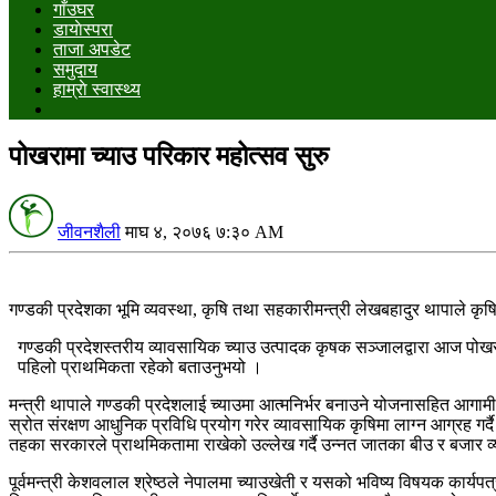
गाँउघर
डायाेस्परा
ताजा अपडेट
समुदाय
हाम्राे स्वास्थ्य
पोखरामा च्याउ परिकार महोत्सव सुरु
जीवनशैली
माघ ४, २०७६ ७:३० AM
गण्डकी प्रदेशका भूमि व्यवस्था, कृषि तथा सहकारीमन्त्री लेखबहादुर थापाले क
गण्डकी प्रदेशस्तरीय व्यावसायिक च्याउ उत्पादक कृषक सञ्जालद्वारा आज पोखर
पहिलो प्राथमिकता रहेको बताउनुभयो ।
मन्त्री थापाले गण्डकी प्रदेशलाई च्याउमा आत्मनिर्भर बनाउने योजनासहित आगामी आर
स्रोत संरक्षण आधुनिक प्रविधि प्रयोग गरेर व्यावसायिक कृषिमा लाग्न आग्रह ग
तहका सरकारले प्राथमिकतामा राखेको उल्लेख गर्दै उन्नत जातका बीउ र बजार व्यव
पूर्वमन्त्री केशवलाल श्रेष्ठले नेपालमा च्याउखेती र यसको भविष्य विषयक कार्यप