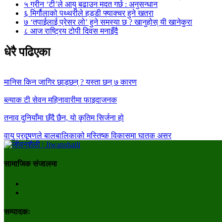
५
ग्रीन ‘टी’ले आयु बढाउन मदत गर्छ : अनुसन्धान
६
मिर्गौलाको पथ्थरीले हड्डी फ्याक्चर हुने खतरा
७
‘तपाईलाई प्रेसर लो’ हुने समस्या छ ? खानुहोस् यी खानेकुरा
८
आज राष्ट्रिय टोपी दिवस मनाइँदै
धेरै पढिएका
मानिस किन जागिर छाड्छन् ? यस्ता छन् ७ कारण
ब्ल्याक टी सेवन महिनावारीमा फाइदाजनक
तनाव दुनियाँमा छँदै छैन, यो कृतिम सिर्जना हो
वायु प्रदूषणले बालबालिकाको मस्तिष्क विकासमा घातक असर
सामाजिक संजालमा
सम्पादकः