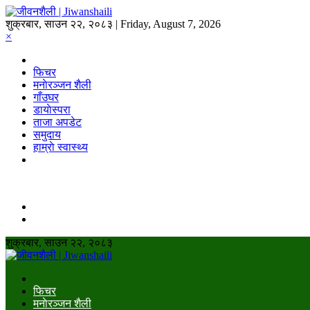
शुक्रबार, साउन २२, २०८३ | Friday, August 7, 2026
×
फिचर
मनाेरञ्जन शैली
गाँउघर
डायाेस्परा
ताजा अपडेट
समुदाय
हाम्राे स्वास्थ्य
शुक्रबार, साउन २२, २०८३
फिचर
मनाेरञ्जन शैली