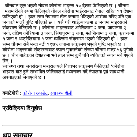
चीनबाट सूरु भएको नोवल कोरोना भाइरस १० देशमा फैलिएको छ । चीनमा
महामारीको रुपमा फैलिएको नोवल कोरोना भाईरसबाट नेपाल सहित ११ देशमा
फैलिएको हो । हाल सम्म नेपालमा तीन जनामा भेटिएको आशंका गरिए पनि एक
जनाको मात्रै पुष्टि गरिएको छ । यसै गरी थाईल्याण्डमा ४ जनामा भाइरसको
संक्रमण भेटिएको छ । कोरोना भाइरसबाट अमेरिकामा २ जना, जापानमा २
जना, दक्षिण कोरियामा ३ जना, सिंगापुरमा ३ जना, मलेसियामा ३ जना, फ्रान्समा
१ जना र अष्ट्रेलियामा १ जना ब्यक्तिमा संक्रमण भएको भेटिएको होे । हाल
सम्म चीनमा सबै भन्दा बढी १९७५ जनामा संक्रमण भएको पुष्टि भएको छ ।
कोरोना भाइरसको संक्रमणबाट ज्यान गुमाउनेको संख्या चीनमा मात्र ५६ पुगेको
छ । चीन बाहेकका देशहरुमा भने हाल सम्म कुनै पनि ब्यक्तिको ज्यान भने गएको
छैन् ।
स्वास्थ्य तथा जनसंख्या मन्त्रालयले विश्वभर संक्रमण फैलिएको ‘कोरोना
भाइरस’बाट हुने सम्भावित जोखिमलाई मध्यनजर गर्दै नेपालमा पूर्व सावधानी
अपनाइएको जनाएको छ ।
क्याटेगोरी :
कोरोना अपडेट
,
स्वास्थ्य शैली
प्रतिक्रिया दिनुहोस
थप समाचार