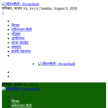
शनिबार, साउन २३, २०८३ | Sunday, August 9, 2026
×
फिचर
मनाेरञ्जन शैली
गाँउघर
डायाेस्परा
ताजा अपडेट
समुदाय
हाम्राे स्वास्थ्य
शनिबार, साउन २३, २०८३
फिचर
मनाेरञ्जन शैली