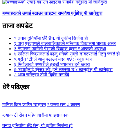
बच्चाहरूको उचाई बढाउन डाइटमा समावेश गर्नुहोस् यी खानेकुरा
ताजा अपडेट
१
तनाव दुनियाँमा छँदै छैन, यो कृतिम सिर्जना हो
२
वायु प्रदूषणले बालबालिकाको मस्तिष्क विकासमा घातक असर
३
नेपालमा फार्मेसी पेशाको विकास क्रम र आजको अवस्था
४
खलिल जिब्रानलाई पढ्नु भनेको राम्रो डाक्टरलाई भेट्नु जस्तै हो
५
ग्रीन ‘टी’ले आयु बढाउन मदत गर्छ : अनुसन्धान
६
मिर्गौलाको पथ्थरीले हड्डी फ्याक्चर हुने खतरा
७
‘तपाईलाई प्रेसर लो’ हुने समस्या छ ? खानुहोस् यी खानेकुरा
८
आज राष्ट्रिय टोपी दिवस मनाइँदै
धेरै पढिएका
मानिस किन जागिर छाड्छन् ? यस्ता छन् ७ कारण
ब्ल्याक टी सेवन महिनावारीमा फाइदाजनक
तनाव दुनियाँमा छँदै छैन, यो कृतिम सिर्जना हो