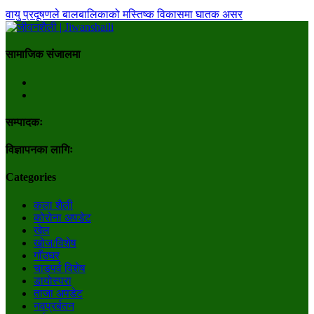
वायु प्रदूषणले बालबालिकाको मस्तिष्क विकासमा घातक असर
सामाजिक संजालमा
सम्पादकः
विज्ञापनका लागिः
Categories
कला शैली
कोरोना अपडेट
खेल
खोज/विशेष
गाँउघर
चाडपर्व विशेष
डायाेस्परा
ताजा अपडेट
नवप्रर्बतन