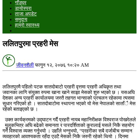
गाँउघर
डायाेस्परा
ताजा अपडेट
समुदाय
हाम्राे स्वास्थ्य
ललितपुरमा प्रहरी मेस
जीवनशैली
फागुन १२, २०७६ १०:२० AM
ललितपुरमै पहिलो पटक सातदोबाटो प्रहरी वृत्तमा प्रहरी अधिकृत तथा
जवानका लागि संयुक्त रुपमा खाना खाने साझा मेसको शुरु भएको छ । यसअघि
देशका अन्य प्रहरी कार्यालयमा जस्तै तहगत भान्साको प्रचलन रहेकामा त्यसमा
सुधार गरिएको हो । सातदोबाटोमा स्थापना भएको यो मेस नेपालको साताँै मेस
रहेको बताइएको छ ।
उक्त कार्यक्रमको उद्घाटन गर्दै प्रहरी नायब महानिरीक्षक विश्वराज पोखरेलले
मुलुकभित्र अघि बढेको समानता र पारदर्शिताको कुरालाई यसले निकै सहयोग
गर्ने विश्वास व्यक्त गर्नुुभयो । उहाँले भन्नुभयो, “प्रहरीका सबै दर्जाबीच सम्मान
व्यवहारको आवश्यकता रहँदा एउटै मेसको निकै जरुरी रहेको थियो । दिनमा