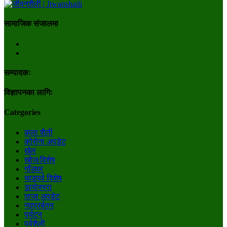
सामाजिक संजालमा
सम्पादकः
विज्ञापनका लागिः
Categories
कला शैली
कोरोना अपडेट
खेल
खोज/विशेष
गाँउघर
चाडपर्व विशेष
डायाेस्परा
ताजा अपडेट
नवप्रर्बतन
पर्यटन
पर्वशैली