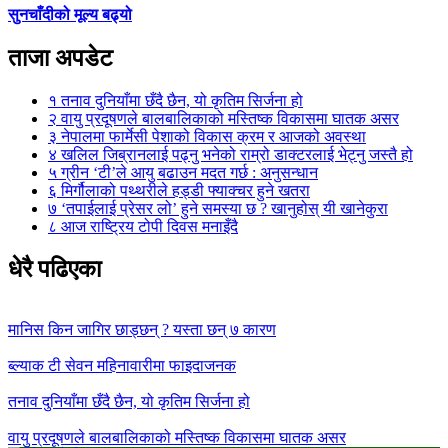
सुनचाँदीको मूल्य बढ्यो
ताजा अपडेट
१
तनाव दुनियाँमा छँदै छैन, यो कृतिम सिर्जना हो
२
वायु प्रदूषणले बालबालिकाको मस्तिष्क विकासमा घातक असर
३
नेपालमा फार्मेसी पेशाको विकास क्रम र आजको अवस्था
४
खलिल जिब्रानलाई पढ्नु भनेको राम्रो डाक्टरलाई भेट्नु जस्तै हो
५
ग्रीन ‘टी’ले आयु बढाउन मदत गर्छ : अनुसन्धान
६
मिर्गौलाको पथ्थरीले हड्डी फ्याक्चर हुने खतरा
७
‘तपाईलाई प्रेसर लो’ हुने समस्या छ ? खानुहोस् यी खानेकुरा
८
आज राष्ट्रिय टोपी दिवस मनाइँदै
धेरै पढिएका
मानिस किन जागिर छाड्छन् ? यस्ता छन् ७ कारण
ब्ल्याक टी सेवन महिनावारीमा फाइदाजनक
तनाव दुनियाँमा छँदै छैन, यो कृतिम सिर्जना हो
वायु प्रदूषणले बालबालिकाको मस्तिष्क विकासमा घातक असर