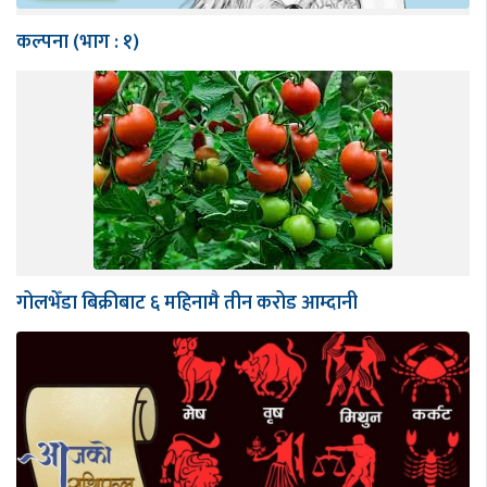
कल्पना (भाग : १)
गोलभेँडा बिक्रीबाट ६ महिनामै तीन करोड आम्दानी