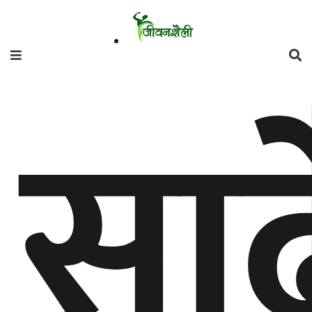
फिचर
साढ
मनाेरञ्जन
शैली
गाँउघर
डायाेस्परा
ताजा
अपडेट
समुदाय
हाम्राे
स्वास्थ्य