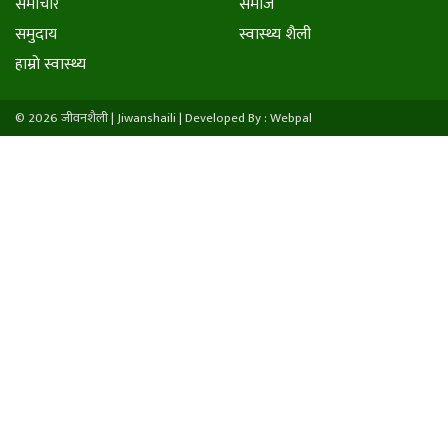
समाचार
समाज
समुदाय
स्वास्थ्य शैली
हाम्राे स्वास्थ्य
© 2026 जीवनशैली | Jiwanshaili |
Developed By : Webpal