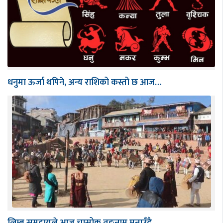
धनुमा ऊर्जा थपिने, अन्य राशिको कस्तो छ आज…
लिम्बू समुदायले आज चासोक तङनाम मनाउँदै