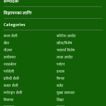
सम्पादकः
विज्ञापनका लागिः
Categories
कला शैली
कोरोना अपडेट
खेल
खोज/विशेष
गाँउघर
चाडपर्व विशेष
डायाेस्परा
ताजा अपडेट
नवप्रर्बतन
पर्यटन
पर्वशैली
प्रवास
प्रविधी शैली
फिचर
बजार शैली
बजेट
मनाेरञ्जन शैली
मुख्य समाचार
विकास
शिक्षा