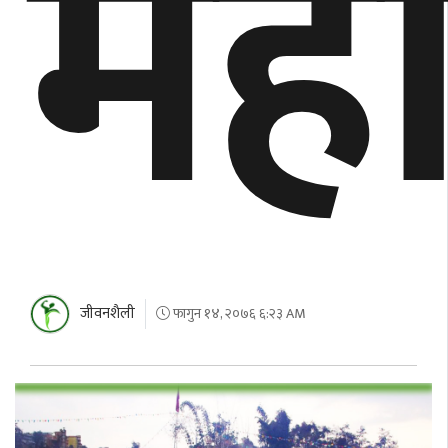
महो
जीवनशैली
फागुन १४, २०७६ ६:२३ AM