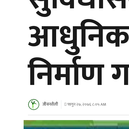
आधुनिक
निर्माण ग
जीवनशैली
फागुन २७, २०७६ ८:०५ AM