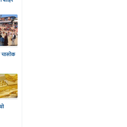
ी बाहिर
ज चासोक
्यो