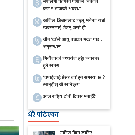
३
नेपालमा फार्मेसी पेशाको विकास
क्रम र आजको अवस्था
४
खलिल जिब्रानलाई पढ्नु भनेको राम्रो
डाक्टरलाई भेट्नु जस्तै हो
५
ग्रीन ‘टी’ले आयु बढाउन मदत गर्छ :
अनुसन्धान
६
मिर्गौलाको पथ्थरीले हड्डी फ्याक्चर
हुने खतरा
७
‘तपाईलाई प्रेसर लो’ हुने समस्या छ ?
खानुहोस् यी खानेकुरा
८
आज राष्ट्रिय टोपी दिवस मनाइँदै
धेरै पढिएका
मानिस किन जागिर