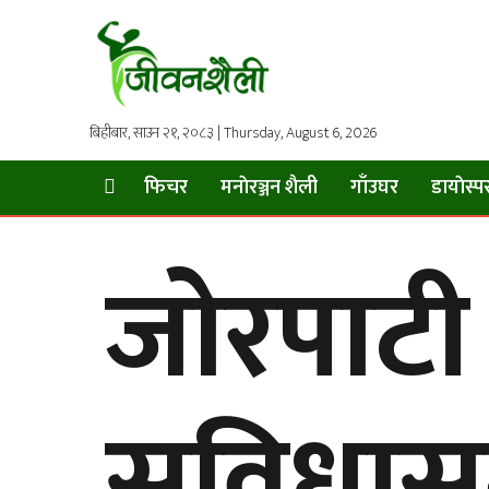
बिहीबार, साउन २१, २०८३ | Thursday, August 6, 2026
फिचर
मनाेरञ्जन शैली
गाँउघर
डायाेस्प
जोरपाटी
सुविधासम्