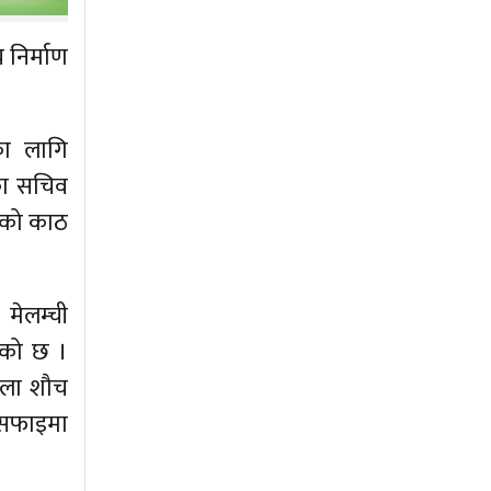
 निर्माण
णका लागि
का सचिव
ौँको काठ
 मेलम्ची
आएको छ ।
खुला शौच
 सफाइमा