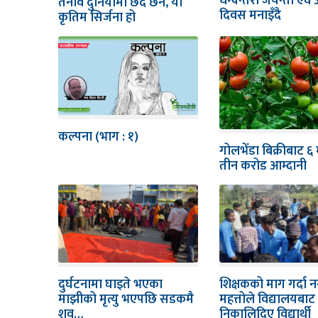
धन्वन्तरी जयन्ती एवं
तनाव दुनियाँमा छँदै छैन, यो
दिवस मनाइँदै
कृतिम सिर्जना हो
कल्पना (भाग : १)
गोलभेँडा बिक्रीबाट ६
तीन करोड आम्दानी
दुर्घटनामा घाइते भएका
शिक्षकको माग गर्दा न
माझीको मृत्यु भएपछि सडकमै
महत्तोले विद्यालयबाट
शव…
निकालिदिए विद्यार्थी