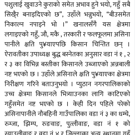
पशुलाई खुवाउने कुराको समेत अभाव हुने भयो, गहुँ सबै
सिखै्र बनाइदिएको छ”, उहाँले भन्नुभयो, “बीउसमेत
निकाल्न नपाइने भो ।” खनालसँगै यस क्षेत्रमा
लगाइएको गहुँ, जौ, मकै , तरकारी र फलफूलमा असिना
पानीले क्षति पु¥याएपछि किसान चिन्तित छन् ।
ऐरावतीका उपाध्यक्ष बुद्ध बस्नेतका अनुसार वडा नं १ , २
र ३ का विभिन्न बस्तीका किसानले उब्जाएको अन्नबाली
नष्ट भएको छ । उहाँले असिनाले क्षति पु¥याएका क्षेत्रमा
निरीक्षण गरिने बताउनुभयो । प्युठान नगरपालिकाको
उच्च क्षेत्रमा किसानले भित्र्याउनका लागि काटिएको
गहुँसमेत नष्ट भएको छ । केही दिन पहिले परेको
असिनापानीले नौबहिनी गाउँपालिका वडा नं ३ का धम्चे,
रुम्जा, झिम्प, रुङवाङ, पुत्लीवाङ, वडा नं १ को
स्याउलीवाङ र वडा नं ४ र जिल्लाका अन्य स्थानमा गहुँ