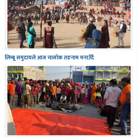
लिम्बू समुदायले आज चासोक तङनाम मनाउँदै