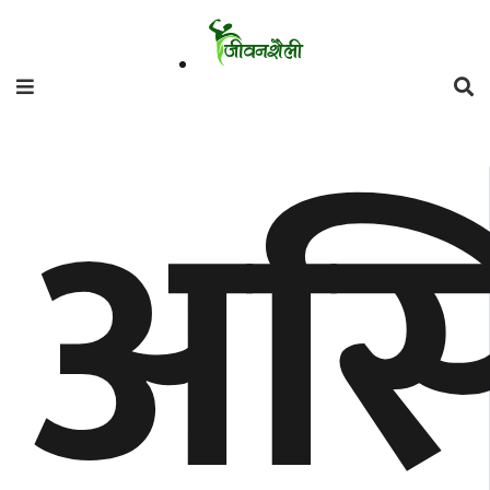
फिचर
असि
मनाेरञ्जन
शैली
गाँउघर
डायाेस्परा
ताजा
अपडेट
समुदाय
हाम्राे
स्वास्थ्य