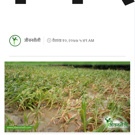
जीवनशैली
वैशाख १०, २०७७ ५:४९ AM