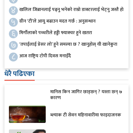
४
खलिल जिब्रानलाई पढ्नु भनेको राम्रो डाक्टरलाई भेट्नु जस्तै हो
५
ग्रीन ‘टी’ले आयु बढाउन मदत गर्छ : अनुसन्धान
६
मिर्गौलाको पथ्थरीले हड्डी फ्याक्चर हुने खतरा
७
‘तपाईलाई प्रेसर लो’ हुने समस्या छ ? खानुहोस् यी खानेकुरा
८
आज राष्ट्रिय टोपी दिवस मनाइँदै
धेरै पढिएका
मानिस किन जागिर छाड्छन् ? यस्ता छन् ७
कारण
ब्ल्याक टी सेवन महिनावारीमा फाइदाजनक