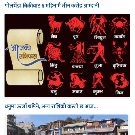
गोलभेँडा बिक्रीबाट ६ महिनामै तीन करोड आम्दानी
धनुमा ऊर्जा थपिने, अन्य राशिको कस्तो छ आज…