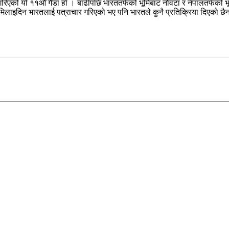
िएको यो ११औँ गैँडा हो । बाढीपछि भारततर्फको भूमिबाट नौवटा र नेपालतर्फको भूम
ण मिलाइदिन भारतलाई पत्राचार गरिएको भए पनि भारतले कुनै प्रतिक्रिया दिएको छै