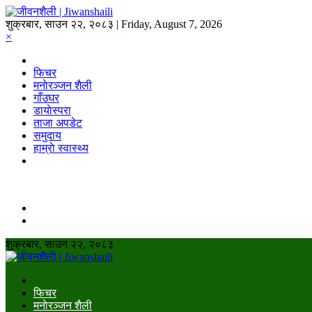
शुक्रबार, साउन २२, २०८३ | Friday, August 7, 2026
×
फिचर
मनाेरञ्जन शैली
गाँउघर
डायाेस्परा
ताजा अपडेट
समुदाय
हाम्राे स्वास्थ्य
शुक्रबार, साउन २२, २०८३
फिचर
मनाेरञ्जन शैली