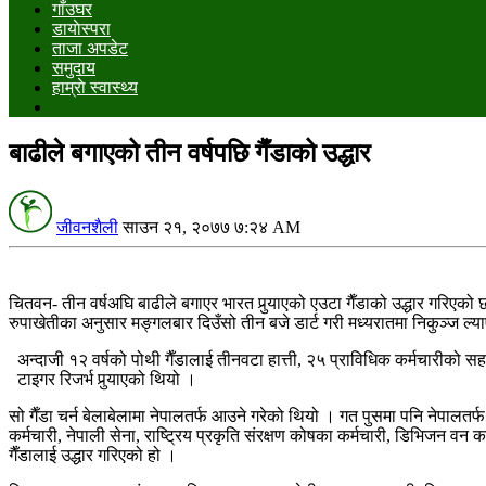
गाँउघर
डायाेस्परा
ताजा अपडेट
समुदाय
हाम्राे स्वास्थ्य
बाढीले बगाएको तीन वर्षपछि गैँडाको उद्धार
जीवनशैली
साउन २१, २०७७ ७:२४ AM
चितवन- तीन वर्षअघि बाढीले बगाएर भारत पुर्‍याएको एउटा गैँडाको उद्धार गरिएक
रुपाखेतीका अनुसार मङ्गलबार दिउँसो तीन बजे डार्ट गरी मध्यरातमा निकुञ्ज 
अन्दाजी १२ वर्षको पोथी गैँडालाई तीनवटा हात्ती, २५ प्राविधिक कर्मचारीको 
टाइगर रिजर्भ पुर्‍याएको थियो ।
सो गैँडा चर्न बेलाबेलामा नेपालतर्फ आउने गरेको थियो । गत पुसमा पनि नेपालतर्
कर्मचारी, नेपाली सेना, राष्ट्रिय प्रकृति संरक्षण कोषका कर्मचारी, डिभिजन 
गैँडालाई उद्धार गरिएको हो ।