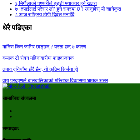
६
मिर्गौलाको पथ्थरीले हड्डी फ्याक्चर हुने खतरा
७
‘तपाईलाई प्रेसर लो’ हुने समस्या छ ? खानुहोस् यी खानेकुरा
८
आज राष्ट्रिय टोपी दिवस मनाइँदै
धेरै पढिएका
मानिस किन जागिर छाड्छन् ? यस्ता छन् ७ कारण
ब्ल्याक टी सेवन महिनावारीमा फाइदाजनक
तनाव दुनियाँमा छँदै छैन, यो कृतिम सिर्जना हो
वायु प्रदूषणले बालबालिकाको मस्तिष्क विकासमा घातक असर
सामाजिक संजालमा
सम्पादकः