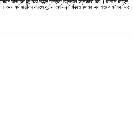
िबाट योसहित दुई गैँडा उद्धार गरिएको उप्रेतीले जानकारी दिए । बाढीले बगाएर
न । त्यस वर्ष बाढीका कारण दुर्लभ एकसिङ्गे गैँडासहितका जनावरहरु बगेका थिए