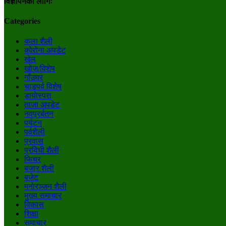
विज्ञापनका लागिः
Categories
कला शैली
कोरोना अपडेट
खेल
खोज/विशेष
गाँउघर
चाडपर्व विशेष
डायाेस्परा
ताजा अपडेट
नवप्रर्बतन
पर्यटन
पर्वशैली
प्रवास
प्रविधी शैली
फिचर
बजार शैली
बजेट
मनाेरञ्जन शैली
मुख्य समाचार
विकास
शिक्षा
समाचार