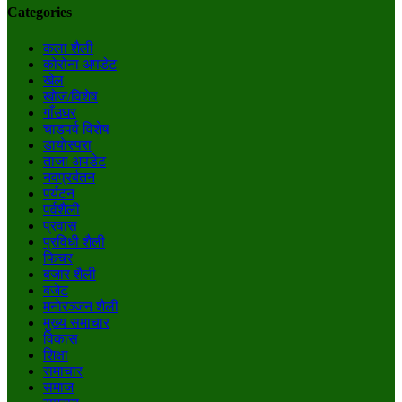
Categories
कला शैली
कोरोना अपडेट
खेल
खोज/विशेष
गाँउघर
चाडपर्व विशेष
डायाेस्परा
ताजा अपडेट
नवप्रर्बतन
पर्यटन
पर्वशैली
प्रवास
प्रविधी शैली
फिचर
बजार शैली
बजेट
मनाेरञ्जन शैली
मुख्य समाचार
विकास
शिक्षा
समाचार
समाज