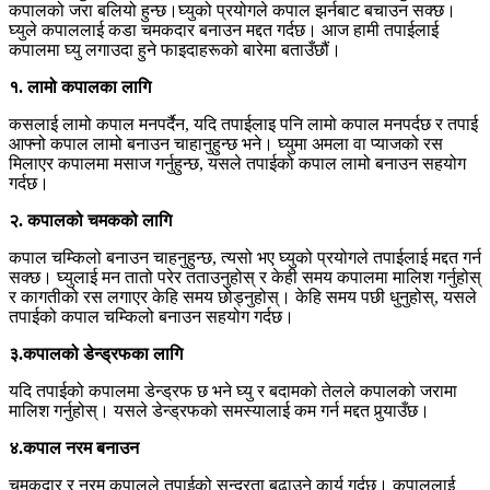
कपालको जरा बलियो हुन्छ।घ्युको प्रयोगले कपाल झर्नबाट बचाउन सक्छ।
घ्युले कपाललाई कडा चमकदार बनाउन मद्दत गर्दछ। आज हामी तपाईलाई
कपालमा घ्यु लगाउदा हुने फाइदाहरूको बारेमा बताउँछौं।
१. लामो कपालका लागि
कसलाई लामो कपाल मनपर्दैन, यदि तपाईलाइ पनि लामो कपाल मनपर्दछ र तपाई
आफ्नो कपाल लामो बनाउन चाहानुहुन्छ भने। घ्युमा अमला वा प्याजको रस
मिलाएर कपालमा मसाज गर्नुहुन्छ, यसले तपाईको कपाल लामो बनाउन सहयोग
गर्दछ।
२. कपालको चमकको लागि
कपाल चम्किलो बनाउन चाहनुहुन्छ, त्यसो भए घ्युको प्रयोगले तपाईलाई मद्दत गर्न
सक्छ। घ्युलाई मन तातो परेर तताउनुहोस् र केही समय कपालमा मालिश गर्नुहोस्
र कागतीको रस लगाएर केहि समय छोड्नुहोस्। केहि समय पछी धुनुहोस्, यसले
तपाईको कपाल चम्किलो बनाउन सहयोग गर्दछ।
३.कपालको डेन्ड्रफका लागि
यदि तपाईको कपालमा डेन्ड्रफ छ भने घ्यु र बदामको तेलले कपालको जरामा
मालिश गर्नुहोस्। यसले डेन्ड्रफको समस्यालाई कम गर्न मद्दत पुर्‍याउँछ।
४.कपाल नरम बनाउन
चमकदार र नरम कपालले तपाईको सुन्दरता बढाउने कार्य गर्दछ। कपाललाई