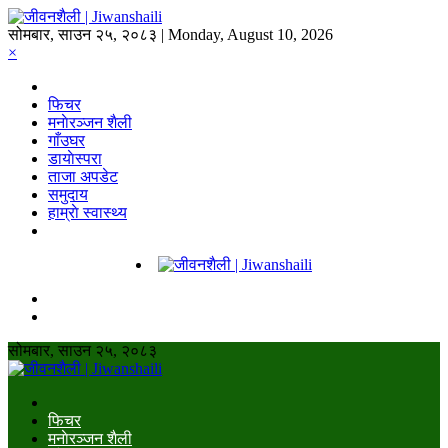
सोमबार, साउन २५, २०८३ | Monday, August 10, 2026
×
फिचर
मनाेरञ्जन शैली
गाँउघर
डायाेस्परा
ताजा अपडेट
समुदाय
हाम्राे स्वास्थ्य
सोमबार, साउन २५, २०८३
फिचर
मनाेरञ्जन शैली