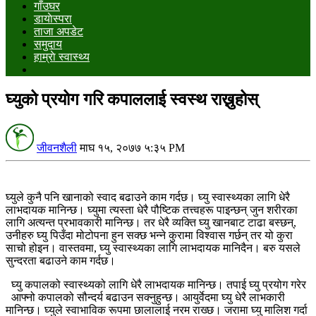
गाँउघर
डायाेस्परा
ताजा अपडेट
समुदाय
हाम्राे स्वास्थ्य
घ्युको प्रयोग गरि कपाललाई स्वस्थ राख्नुहोस्
जीवनशैली
माघ १५, २०७७ ५:३५ PM
घ्युले कुनै पनि खानाको स्वाद बढाउने काम गर्दछ। घ्यु स्वास्थ्यका लागि धेरै
लाभदायक मानिन्छ। घ्युमा त्यस्ता धेरै पौष्टिक तत्त्वहरू पाइन्छन् जुन शरीरका
लागि अत्यन्त प्रभावकारी मानिन्छ। तर धेरै व्यक्ति घ्यु खानबाट टाढा बस्छन्,
उनीहरु घ्यु पिउँदा मोटोपना हुन सक्छ भन्ने कुरामा विश्वास गर्छन् तर यो कुरा
साचो होइन। वास्तवमा, घ्यु स्वास्थ्यका लागि लाभदायक मानिदैन। बरु यसले
सुन्दरता बढाउने काम गर्दछ।
घ्यु कपालको स्वास्थ्यको लागि धेरै लाभदायक मानिन्छ। तपाई घ्यु प्रयोग गरेर
आफ्नो कपालको सौन्दर्य बढाउन सक्नुहुन्छ। आयुर्वेदमा घ्यु धेरै लाभकारी
मानिन्छ। घ्युले स्वाभाविक रूपमा छालालाई नरम राख्छ। जरामा घ्यु मालिश गर्दा