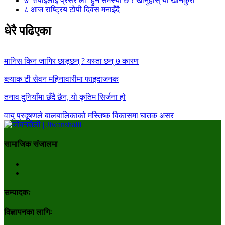
७
‘तपाईलाई प्रेसर लो’ हुने समस्या छ ? खानुहोस् यी खानेकुरा
८
आज राष्ट्रिय टोपी दिवस मनाइँदै
धेरै पढिएका
मानिस किन जागिर छाड्छन् ? यस्ता छन् ७ कारण
ब्ल्याक टी सेवन महिनावारीमा फाइदाजनक
तनाव दुनियाँमा छँदै छैन, यो कृतिम सिर्जना हो
वायु प्रदूषणले बालबालिकाको मस्तिष्क विकासमा घातक असर
सामाजिक संजालमा
सम्पादकः
विज्ञापनका लागिः