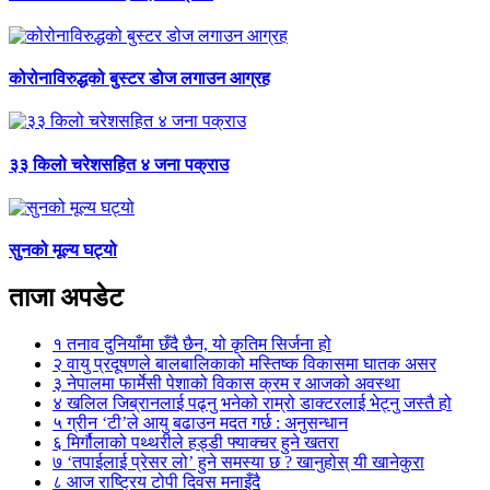
कोरोनाविरुद्धको बुस्टर डोज लगाउन आग्रह
३३ किलो चरेशसहित ४ जना पक्राउ
सुनको मूल्य घट्यो
ताजा अपडेट
१
तनाव दुनियाँमा छँदै छैन, यो कृतिम सिर्जना हो
२
वायु प्रदूषणले बालबालिकाको मस्तिष्क विकासमा घातक असर
३
नेपालमा फार्मेसी पेशाको विकास क्रम र आजको अवस्था
४
खलिल जिब्रानलाई पढ्नु भनेको राम्रो डाक्टरलाई भेट्नु जस्तै हो
५
ग्रीन ‘टी’ले आयु बढाउन मदत गर्छ : अनुसन्धान
६
मिर्गौलाको पथ्थरीले हड्डी फ्याक्चर हुने खतरा
७
‘तपाईलाई प्रेसर लो’ हुने समस्या छ ? खानुहोस् यी खानेकुरा
८
आज राष्ट्रिय टोपी दिवस मनाइँदै