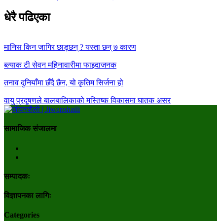
धेरै पढिएका
मानिस किन जागिर छाड्छन् ? यस्ता छन् ७ कारण
ब्ल्याक टी सेवन महिनावारीमा फाइदाजनक
तनाव दुनियाँमा छँदै छैन, यो कृतिम सिर्जना हो
वायु प्रदूषणले बालबालिकाको मस्तिष्क विकासमा घातक असर
सामाजिक संजालमा
सम्पादकः
विज्ञापनका लागिः
Categories