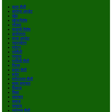
कला शैली
कोरोना अपडेट
खेल
खोज/विशेष
गाँउघर
चाडपर्व विशेष
डायाेस्परा
ताजा अपडेट
नवप्रर्बतन
पर्यटन
पर्वशैली
प्रवास
प्रविधी शैली
फिचर
बजार शैली
बजेट
मनाेरञ्जन शैली
मुख्य समाचार
विकास
शिक्षा
समाचार
समाज
समुदाय
स्वास्थ्य शैली