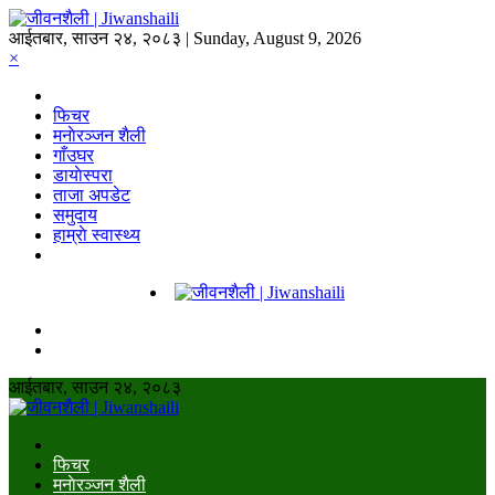
आईतबार, साउन २४, २०८३ | Sunday, August 9, 2026
×
फिचर
मनाेरञ्जन शैली
गाँउघर
डायाेस्परा
ताजा अपडेट
समुदाय
हाम्राे स्वास्थ्य
आईतबार, साउन २४, २०८३
फिचर
मनाेरञ्जन शैली