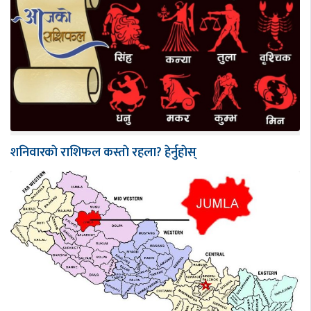
शनिवारकाे राशिफल कस्ताे रहला? हेर्नुहाेस्