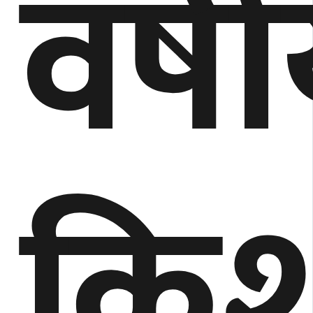
वर्ष
किश