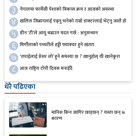
३
नेपालमा फार्मेसी पेशाको विकास क्रम र आजको अवस्था
४
खलिल जिब्रानलाई पढ्नु भनेको राम्रो डाक्टरलाई भेट्नु जस्तै हो
५
ग्रीन ‘टी’ले आयु बढाउन मदत गर्छ : अनुसन्धान
६
मिर्गौलाको पथ्थरीले हड्डी फ्याक्चर हुने खतरा
७
‘तपाईलाई प्रेसर लो’ हुने समस्या छ ? खानुहोस् यी खानेकुरा
८
आज राष्ट्रिय टोपी दिवस मनाइँदै
धेरै पढिएका
मानिस किन जागिर छाड्छन् ? यस्ता छन् ७
कारण