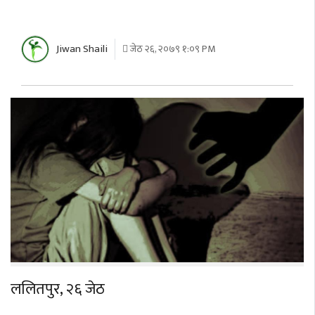
Jiwan Shaili
जेठ २६, २०७९ १:०९ PM
ललितपुर, २६ जेठ