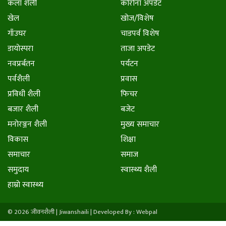
कला शैली
कोरोना अपडेट
खेल
खोज/विशेष
गाँउघर
चाडपर्व विशेष
डायाेस्परा
ताजा अपडेट
नवप्रर्बतन
पर्यटन
पर्वशैली
प्रवास
प्रविधी शैली
फिचर
बजार शैली
बजेट
मनाेरञ्जन शैली
मुख्य समाचार
विकास
शिक्षा
समाचार
समाज
समुदाय
स्वास्थ्य शैली
हाम्राे स्वास्थ्य
© 2026 जीवनशैली | Jiwanshaili |
Developed By : Webpal