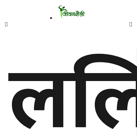
फिचर
ललि
मनाेरञ्जन
शैली
गाँउघर
डायाेस्परा
ताजा
अपडेट
समुदाय
हाम्राे
स्वास्थ्य