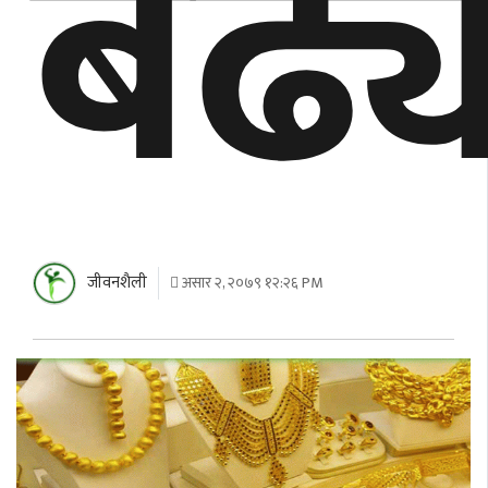
बढ्य
जीवनशैली
असार २, २०७९ १२:२६ PM