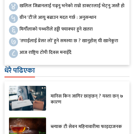
४
खलिल जिब्रानलाई पढ्नु भनेको राम्रो डाक्टरलाई भेट्नु जस्तै हो
५
ग्रीन ‘टी’ले आयु बढाउन मदत गर्छ : अनुसन्धान
६
मिर्गौलाको पथ्थरीले हड्डी फ्याक्चर हुने खतरा
७
‘तपाईलाई प्रेसर लो’ हुने समस्या छ ? खानुहोस् यी खानेकुरा
८
आज राष्ट्रिय टोपी दिवस मनाइँदै
धेरै पढिएका
मानिस किन जागिर छाड्छन् ? यस्ता छन् ७
कारण
ब्ल्याक टी सेवन महिनावारीमा फाइदाजनक