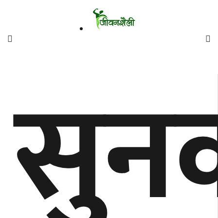
फिचर
सुन
मनाेरञ्जन
शैली
गाँउघर
डायाेस्परा
ताजा
अपडेट
समुदाय
हाम्राे
स्वास्थ्य