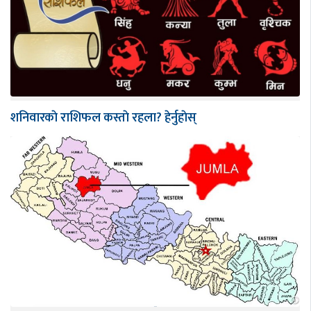
शनिवारकाे राशिफल कस्ताे रहला? हेर्नुहाेस्