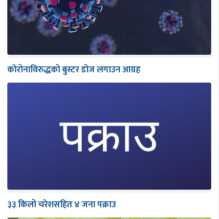
कोरोनाविरुद्धको बुस्टर डोज लगाउन आग्रह
३३ किलो चरेशसहित ४ जना पक्राउ