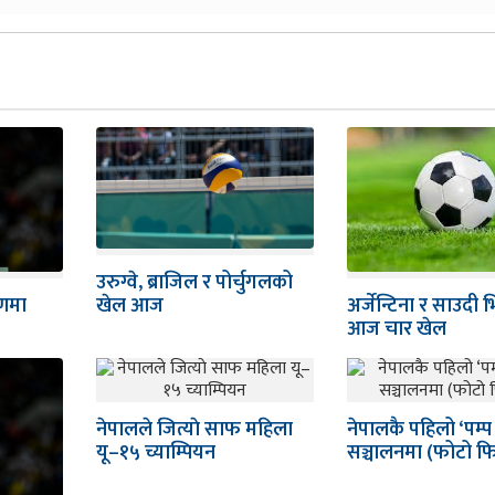
उरुग्वे, ब्राजिल र पोर्चुगलको
अर्जेन्टिना र साउदी भि
णमा
खेल आज
आज चार खेल
नेपालले जित्याे साफ महिला
नेपालकै पहिलो ‘पम्प 
यू–१५ च्याम्पियन
सञ्चालनमा (फोटो फ