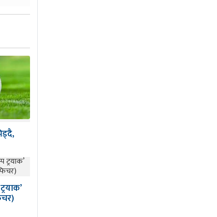
ड्दै,
ट्रयाक’
िचर)