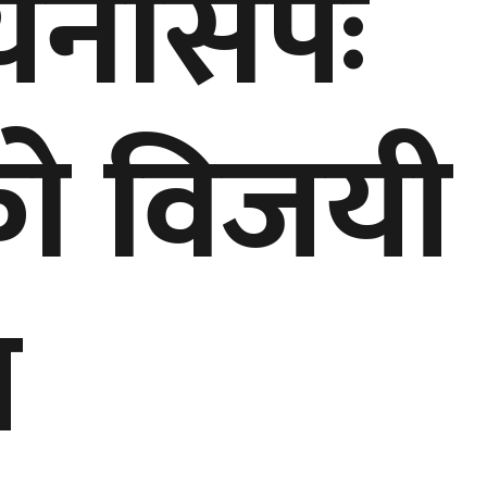
ियनसिपः
को विजयी
त