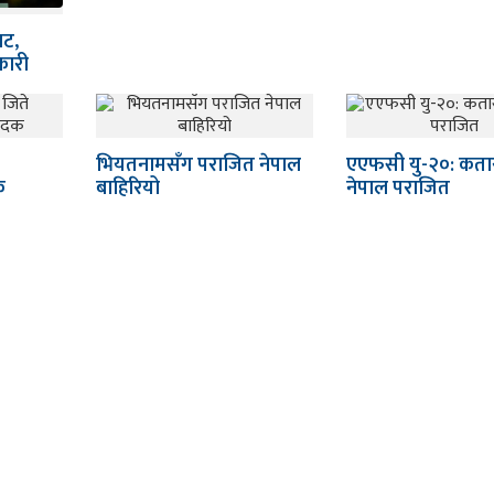
ाट,
नकारी
भियतनामसँग पराजित नेपाल
एएफसी यु-२०: कता
क
बाहिरियो
नेपाल पराजित
म्पादकः
Categories
िज्ञापनका लागिः
कला शैली
गाँउघर
नवप्रर्बतन