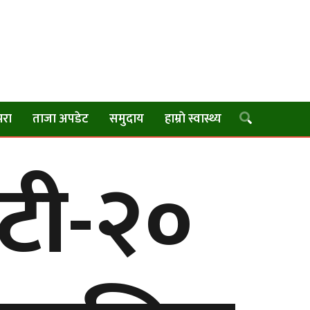
परा
ताजा अपडेट
समुदाय
हाम्राे स्वास्थ्य
टी-२०