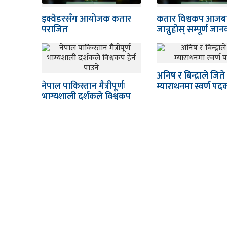
इक्वेडरसँग आयोजक कतार
कतार विश्वकप आजब
पराजित
जान्नुहोस् सम्पूर्ण जा
अनिष र बिन्द्राले जिते
नेपाल पाकिस्तान मैत्रीपूर्णः
म्याराथनमा स्वर्ण पद
भाग्यशाली दर्शकले विश्वकप
हेर्न पाउने
स
व