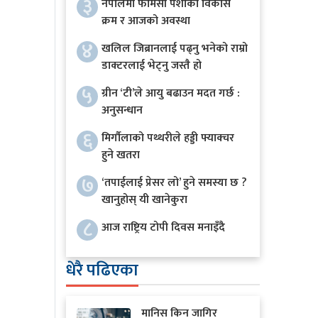
३
नेपालमा फार्मेसी पेशाको विकास
क्रम र आजको अवस्था
४
खलिल जिब्रानलाई पढ्नु भनेको राम्रो
डाक्टरलाई भेट्नु जस्तै हो
५
ग्रीन ‘टी’ले आयु बढाउन मदत गर्छ :
अनुसन्धान
६
मिर्गौलाको पथ्थरीले हड्डी फ्याक्चर
हुने खतरा
७
‘तपाईलाई प्रेसर लो’ हुने समस्या छ ?
खानुहोस् यी खानेकुरा
८
आज राष्ट्रिय टोपी दिवस मनाइँदै
धेरै पढिएका
मानिस किन जागिर