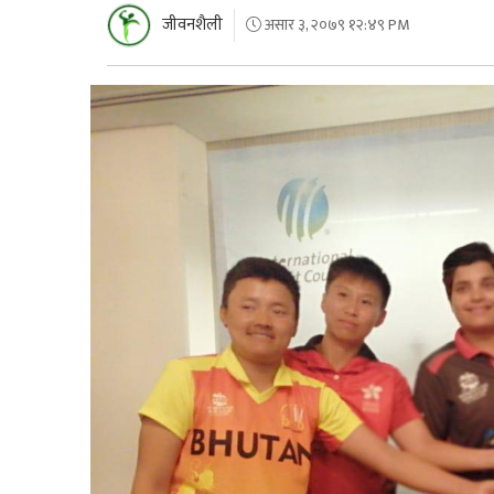
जीवनशैली
असार ३, २०७९ १२:४९ PM