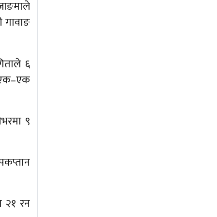
 जाङमाले
ी गावाङ
िताले ६
ले एक–एक
ओभरमा ९
उपकप्तान
मा २१ रन