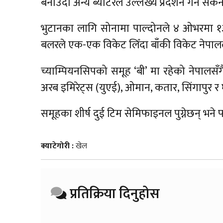
बनाउँदा अन्य ब्याटरले उल्लेख्य प्रदर्शन गर्न सकेन
भुटानका लागि सोनामा पाल्दोनले ४ ओभरमा १३
बलरले एक-एक विकेट लिँदा बाँकी विकेट नेपा
च्याम्पियनसिपको समूह ‘बी’ मा रहेको नेपालसँग
अरब इमिरेट्स (युएई), ओमान, कतार, सिंगापुर र 
समूहका शीर्ष दुई टिम सेमिफाइनल पुग्नेछन् भने 
क्याटेगोरी :
खेल
प्रतिक्रिया दिनुहोस